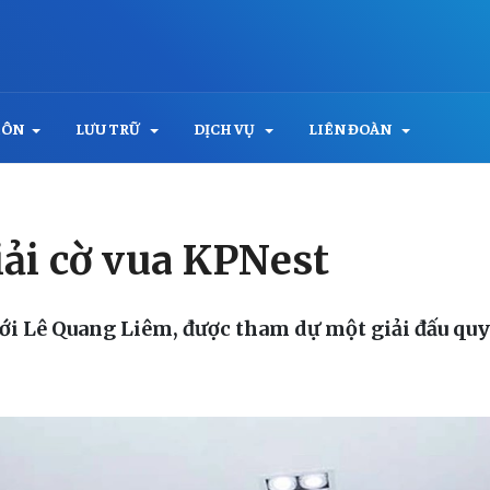
MÔN
LƯU TRỮ
DỊCH VỤ
LIÊN ĐOÀN
iải cờ vua KPNest
ới Lê Quang Liêm, được tham dự một giải đấu quy