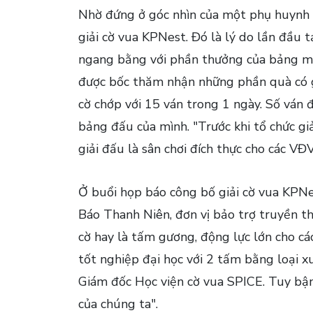
Nhờ đứng ở góc nhìn của một phụ huynh 
giải cờ vua KPNest. Đó là lý do lần đầu t
ngang bằng với phần thưởng của bảng mở 
được bốc thăm nhận những phần quà có gi
cờ chớp với 15 ván trong 1 ngày. Số ván 
bảng đấu của mình. "Trước khi tổ chức gi
giải đấu là sân chơi đích thực cho các VĐ
Ở buổi họp báo công bố giải cờ vua KPNe
Báo Thanh Niên, đơn vị bảo trợ truyền th
cờ hay là tấm gương, động lực lớn cho c
tốt nghiệp đại học với 2 tấm bằng loại x
Giám đốc Học viện cờ vua SPICE. Tuy bận
của chúng ta".