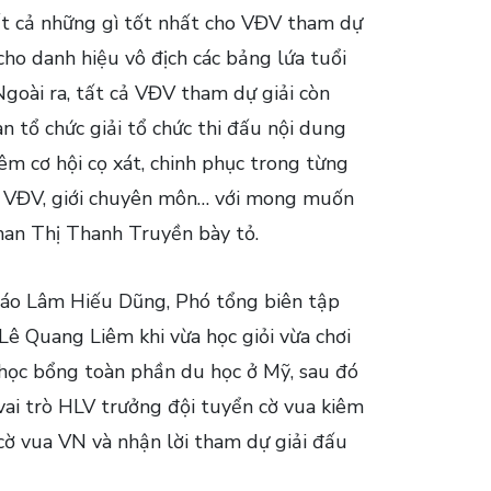
t cả những gì tốt nhất cho VĐV tham dự
cho danh hiệu vô địch các bảng lứa tuổi
goài ra, tất cả VĐV tham dự giải còn
 tổ chức giải tổ chức thi đấu nội dung
êm cơ hội cọ xát, chinh phục trong từng
ynh VĐV, giới chuyên môn… với mong muốn
 Phan Thị Thanh Truyền bày tỏ.
báo Lâm Hiếu Dũng, Phó tổng biên tập
Lê Quang Liêm khi vừa học giỏi vừa chơi
 học bổng toàn phần du học ở Mỹ, sau đó
vai trò HLV trưởng đội tuyển cờ vua kiêm
cờ vua VN và nhận lời tham dự giải đấu