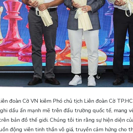
iên đoàn Cờ VN kiêm Phó chủ tịch Liên đoàn Cờ TP.HC
hi dấu ấn mạnh mẽ trên đấu trường quốc tế, mang về c
trên bản đồ thế giới. Chúng tôi tin rằng sự hiện diện 
uồn động viên tinh thần vô giá, truyền cảm hứng cho th