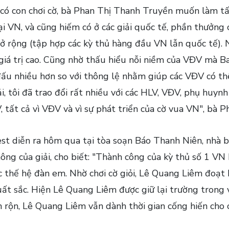
có con chơi cờ, bà Phan Thị Thanh Truyền muốn làm tấ
ại VN, và cũng hiếm có ở các giải quốc tế, phần thưởng 
rộng (tập hợp các kỳ thủ hàng đầu VN lẫn quốc tế). N
á trị cao. Cũng nhờ thấu hiểu nỗi niềm của VĐV mà Ban
đấu nhiều hơn so với thông lệ nhằm giúp các VĐV có th
ải, tôi đã trao đổi rất nhiều với các HLV, VĐV, phụ hu
V, tất cả vì VĐV và vì sự phát triển của cờ vua VN", bà
st diễn ra hôm qua tại tòa soạn Báo Thanh Niên, nhà 
ông của giải, cho biết: "Thành công của kỳ thủ số 1 VN 
ác thế hệ đàn em. Nhờ chơi cờ giỏi, Lê Quang Liêm đoạt
uất sắc. Hiện Lê Quang Liêm được giữ lại trường trong 
 rộn, Lê Quang Liêm vẫn dành thời gian cống hiến cho 