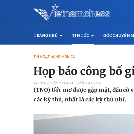
TRANG CHỦ
TIN TỨC
GÓC CHUYÊN 
TIN HOẠT ĐỘNG MÔN CỜ
Họp báo công bố g
02 THÁNG MƯỜI MỘT 2024
LƯỢT XEM: 2779
(TNO) Ước mơ được gặp mặt, đấu cờ v
các kỳ thủ, nhất là các kỳ thủ nhí.