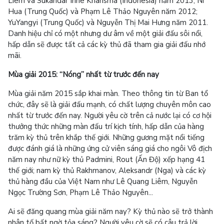
Liêm và Sukandar Irine Kharisma (Indonesia) năm 2013; Ni
Hua (Trung Quốc) và Phạm Lê Thảo Nguyên năm 2012;
YuYangyi (Trung Quốc) và Nguyễn Thị Mai Hưng năm 2011.
Danh hiệu chỉ có một nhưng dư âm về một giải đấu sôi nổi,
hấp dẫn sẽ được tất cả các kỳ thủ đã tham gia giải đấu nhớ
mãi.
Mùa giải 2015: “Nóng” nhất từ trước đến nay
Mùa giải năm 2015 sắp khai màn. Theo thông tin từ Ban tổ
chức, đây sẽ là giải đấu mạnh, có chất lượng chuyên môn cao
nhất từ trước đến nay. Người yêu cờ trên cả nước lại có cơ hội
thưởng thức những màn đấu trí kịch tính, hấp dẫn của hàng
trăm kỳ thủ trên khắp thế giới. Những gương mặt nổi tiếng
được đánh giá là những ứng cử viên sáng giá cho ngôi Vô địch
năm nay như nữ kỳ thủ Padmini, Rout (Ấn Độ) xếp hạng 41
thế giới; nam kỳ thủ Rakhmanov, Aleksandr (Nga) và các kỳ
thủ hàng đầu của Việt Nam như Lê Quang Liêm, Nguyễn
Ngọc Trường Sơn, Phạm Lê Thảo Nguyên...
Ai sẽ đăng quang mùa giải năm nay? Kỳ thủ nào sẽ trở thành
nhân tố bất ngờ tỏa sáng? Người yêu cờ sẽ có câu trả lời