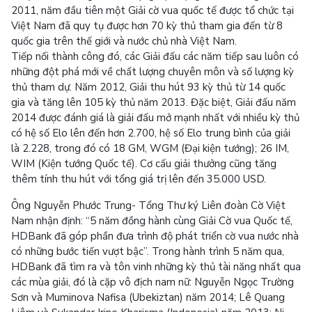
2011, năm đầu tiên một Giải cờ vua quốc tế được tổ chức tại
Việt Nam đã quy tụ được hơn 70 kỳ thủ tham gia đến từ 8
quốc gia trên thế giới và nước chủ nhà Việt Nam.
Tiếp nối thành công đó, các Giải đấu các năm tiếp sau luôn có
những đột phá mới về chất lượng chuyên môn và số lượng kỳ
thủ tham dự. Năm 2012, Giải thu hút 93 kỳ thủ từ 14 quốc
gia và tăng lên 105 kỳ thủ năm 2013. Đặc biệt, Giải đấu năm
2014 được đánh giá là giải đấu mở mạnh nhất với nhiều kỳ thủ
có hệ số Elo lên đến hơn 2.700, hệ số Elo trung bình của giải
là 2.228, trong đó có 18 GM, WGM (Đại kiện tướng); 26 IM,
WIM (Kiện tướng Quốc tế). Cơ cấu giải thưởng cũng tăng
thêm tính thu hút với tổng giá trị lên đến 35.000 USD.
Ông Nguyễn Phước Trung- Tổng Thư ký Liên đoàn Cờ Việt
Nam nhận định: “5 năm đồng hành cùng Giải Cờ vua Quốc tế,
HDBank đã góp phần đưa trình độ phát triển cờ vua nước nhà
có những bước tiến vượt bậc”. Trong hành trình 5 năm qua,
HDBank đã tìm ra và tôn vinh những kỳ thủ tài năng nhất qua
các mùa giải, đó là cặp vô địch nam nữ: Nguyễn Ngọc Trường
Sơn và Muminova Nafisa (Ubekiztan) năm 2014; Lê Quang