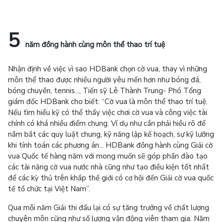
5
năm đồng hành cùng môn thể thao trí tuệ
Nhận định về việc vì sao HDBank chọn cờ vua, thay vì những
môn thể thao được nhiều người yêu mến hơn như bóng đá,
bóng chuyền, tennis..., Tiến sỹ Lê Thành Trung- Phó Tổng
giám đốc HDBank cho biết: “Cờ vua là môn thể thao trí tuệ.
Nếu tìm hiểu kỹ có thể thấy việc chơi cờ vua và công việc tài
chính có khá nhiều điểm chung. Ví dụ như cần phải hiểu rõ để
nắm bắt các quy luật chung, kỹ năng lập kế hoạch, sự kỹ lưỡng
khi tính toán các phương án... HDBank đồng hành cùng Giải cờ
vua Quốc tế hàng năm với mong muốn sẽ góp phần đào tạo
các tài năng cờ vua nước nhà cũng như tạo điều kiện tốt nhất
để các kỳ thủ trên khắp thế giới có cơ hội đến Giải cờ vua quốc
tế tổ chức tại Việt Nam”.
Qua mỗi năm Giải thi đấu lại có sự tăng trưởng về chất lượng
chuyên môn cũng như số lượng vận động viên tham gia. Năm