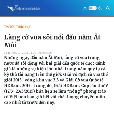
TIN TỨC TỔNG HỢP
Làng cờ vua sôi nổi đầu năm Ất
Mùi
06 THÁNG BA 2015
LƯỢT XEM: 9195
Những ngày đầu năm Ất Mùi, làng cờ vua trong
nước đã sôi động với hai giải đấu quốc tế được đánh
giá là những sự kiện lớn nhất trong năm quy tụ các
kỳ thủ tài năng trên thế giới: Giải vô địch cờ vua thế
giới 2015- vòng khu vực 3.3 và Giải Cờ vua Quốc tế
HDBank 2015. Trong đó, Giải HDBank Cup lần thứ V
(17/3- 23/3/2015) hứa hẹn sẽ làm “nóng” phong trào
cờ Việt hơn bao giờ hết với chất lượng chuyên môn
cao nhất từ trước đến nay.