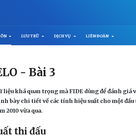
MÔN
LƯU TRỮ
DỊCH VỤ
LIÊN ĐOÀN
ELO - Bài 3
dữ liệu khá quan trọng mà FIDE dùng để đánh giá 
ình bày chi tiết về các tính hiệu suất cho một đấ
ăm 2010 vừa qua.
uất thi đấu