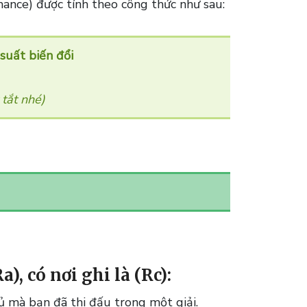
mance) được tính theo công thức như sau:
suất biến đổi
 tắt nhé)
Ra)
, có nơi ghi là
(Rc)
:
hủ mà bạn đã thi đấu trong một giải.