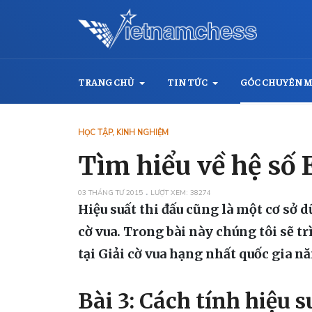
TRANG CHỦ
TIN TỨC
GÓC CHUYÊN 
HỌC TẬP, KINH NGHIỆM
Tìm hiểu về hệ số 
03 THÁNG TƯ 2015
LƯỢT XEM: 38274
Hiệu suất thi đấu cũng là một cơ sở 
cờ vua. Trong bài này chúng tôi sẽ tr
tại Giải cờ vua hạng nhất quốc gia n
Bài 3: Cách tính hiệu s