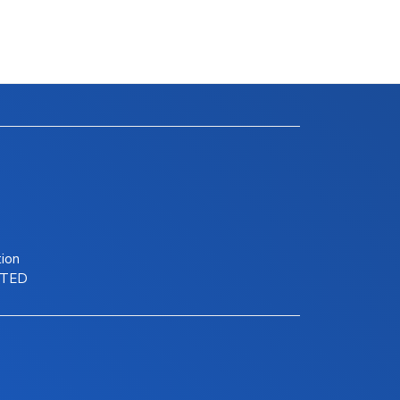
tion
ITED