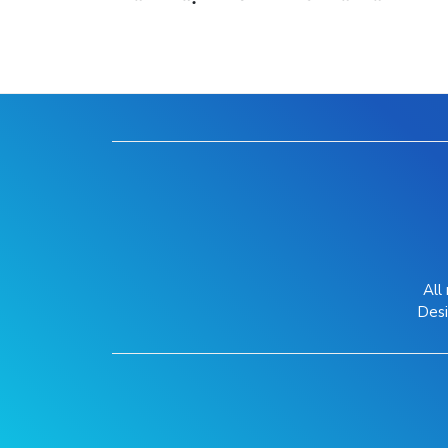
All
Des