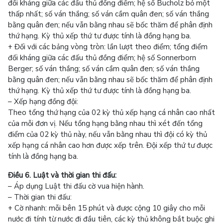
đối kháng giữa các đấu thủ đồng điểm; hệ số Bucholz bỏ một
thấp nhất; số ván thắng; số ván cầm quân đen; số ván thắng
bằng quân đen; nếu vẫn bằng nhau sẽ bốc thăm để phân định
thứ hạng. Kỳ thủ xếp thứ tư được tính là đồng hạng ba.
+ Đối với các bảng vòng tròn: lần lượt theo điểm; tổng điểm
đối kháng giữa các đấu thủ đồng điểm; hệ số Sonnerborn
Berger; số ván thắng; số ván cầm quân đen; số ván thắng
bằng quân đen; nếu vẫn bằng nhau sẽ bốc thăm để phân định
thứ hạng. Kỳ thủ xếp thứ tư được tính là đồng hạng ba.
– Xếp hạng đồng đội:
Theo tổng thứ hạng của 02 kỳ thủ xếp hạng cá nhân cao nhất
của mỗi đơn vị. Nếu tổng hạng bằng nhau thì xét đến tổng
điểm của 02 kỳ thủ này, nếu vẫn bằng nhau thì đội có kỳ thủ
xếp hạng cá nhân cao hơn được xếp trên. Đội xếp thứ tư được
tính là đồng hạng ba.
Điều 6. Luật và thời gian thi đấu:
– Áp dụng Luật thi đấu cờ vua hiện hành.
– Thời gian thi đấu:
+ Cờ nhanh: mỗi bên 15 phút và được cộng 10 giây cho mỗi
nước đi tính từ nước đi đầu tiên, các kỳ thủ không bắt buộc ghi