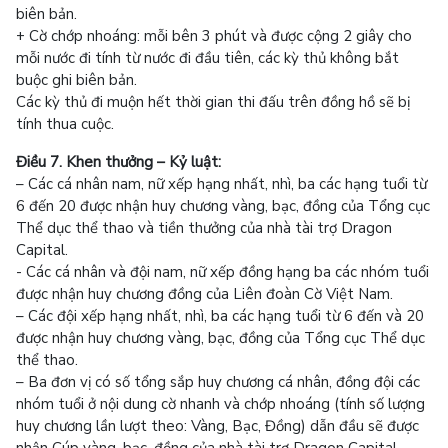
biên bản.
+ Cờ chớp nhoáng: mỗi bên 3 phút và được cộng 2 giây cho
mỗi nước đi tính từ nước đi đầu tiên, các kỳ thủ không bắt
buộc ghi biên bản.
Các kỳ thủ đi muộn hết thời gian thi đấu trên đồng hồ sẽ bị
tính thua cuộc.
Điều 7. Khen thưởng – Kỷ luật:
– Các cá nhân nam, nữ xếp hạng nhất, nhì, ba các hạng tuổi từ
6 đến 20 được nhận huy chương vàng, bạc, đồng của Tổng cục
Thể dục thể thao và tiền thưởng của nhà tài trợ Dragon
Capital.
- Các cá nhân và đội nam, nữ xếp đồng hạng ba các nhóm tuổi
được nhận huy chương đồng của Liên đoàn Cờ Việt Nam.
– Các đội xếp hạng nhất, nhì, ba các hạng tuổi từ 6 đến và 20
được nhận huy chương vàng, bạc, đồng của Tổng cục Thể dục
thể thao.
– Ba đơn vị có số tổng sắp huy chương cá nhân, đồng đội các
nhóm tuổi ở nội dung cờ nhanh và chớp nhoáng (tính số lượng
huy chương lần lượt theo: Vàng, Bạc, Đồng) dẫn đầu sẽ được
nhận Cúp vàng, bạc, đồng của nhà tài trợ Dragon Capital.