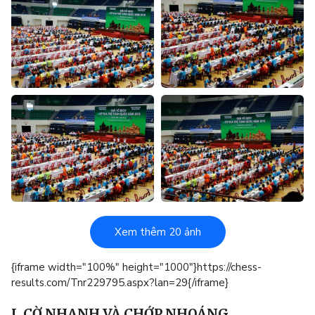
Xem thêm 20 ảnh
{iframe width="100%" height="1000"}https://chess-
results.com/Tnr229795.aspx?lan=29{/iframe}
I. CỜ NHANH VÀ CHỚP NHOÁNG