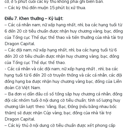
cờ, ở 5 phút cuối các kỳ thủ không phải ghi biên bản.
– Các kỳ thủ đến muộn 15 phút bị xử thua.
Điều 7. Khen thưởng – Kỷ luật:
– Các cá nhân nam, nữ xếp hạng nhất, nhì, ba các hạng tuổi từ
6 đến 20 cờ tiêu chuẩn được nhận huy chương vàng, bạc, đồng
của Tổng cục Thể dục thể thao và tiền thưởng của nhà tài trợ
Dragon Capital.
– Các đội nam, nữ xếp hạng nhất, nhì, ba các hạng tuổi từ 6
đến 20 cờ tiêu chuẩn được nhận huy chương vàng, bạc, đồng
của Tổng cục Thể dục thể thao.
- Các cá nhân và các đội nam, nữ xếp hạng nhất , nhì, ba các
hạng tuổi từ 6 đến 20 cờ truyền thống và các cá nhân, các đội
đồng hạng ba được nhận huy chương vàng bạc, đồng của Liên
đoàn Cờ Việt Nam.
– Ba đơn vị dẫn đầu có số tổng sắp huy chương cá nhân, đồng
đội các nhóm tuổi ở nội dung cờ tiêu chuẩn; tính số lượng huy
chương lần lượt theo: Vàng, Bạc, Đồng (nếu bằng nhau bốc
thăm) sẽ được nhận Cúp vàng, bạc, đồng của nhà tài trợ
Dragon Capital.
– Các kỳ thủ ở nội dung cờ tiêu chuẩn được xét phong cấp