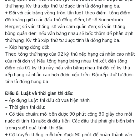
thứ hạng. Kỳ thủ xếp thứ tư được tính là đồng hạng ba.
+ Đối với các bảng vòng tròn: lần lượt theo điểm; tổng điểm
đối kháng giữa các đấu thủ đồng điểm; hệ số Sonnerborn
Berger; số ván thắng; số ván cầm quân đen; số ván thắng
bằng quân đen; nếu vẫn bằng nhau sẽ bốc thăm để phân định
thứ hạng. Kỳ thủ xếp thứ tư được tính là đồng hạng ba.
– Xếp hạng đồng đội:
Theo tổng thứ hạng của 02 kỳ thủ xếp hạng cá nhân cao nhất
của mỗi đơn vị. Nếu tổng hạng bằng nhau thì xét đến tổng
điểm của 02 kỳ thủ này, nếu vẫn bằng nhau thì đội có kỳ thủ
xếp hạng cá nhân cao hơn được xếp trên. Đội xếp thứ tư được
tính là đồng hạng ba.
Điều 6. Luật và thời gian thi đấu:
– Áp dụng Luật thi đấu cờ vua hiện hành.
– Thời gian thi đấu:
+ Cờ tiêu chuẩn: mỗi bên được 90 phút cộng 30 giây cho mỗi
nước đi tính từ nước đi đầu tiên. Các đấu thủ phải ghi biên bản
trong suốt quá trình thi đấu.
+ Cờ truyền thống: mỗi bên được 90 phút để hoàn thành ván