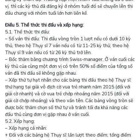
vị, thì các kỳ thủ đã đăng ký ở nhóm tuổi đó sẽ chuyển lên thi
đấu chung với nhóm tuổi lớn hơn liền kề.
Điều 5. Thể thức thi đấu và xếp hạng:
5.1. Thể thức thi đấu:
– Số ván thi đấu: Thi đấu vòng tròn 1 lượt nếu có dưới 10 kỳ
thủ, theo hệ Thụy sĩ 7 ván nếu có từ 11-25 kỳ thủ; theo hệ
Thụy sĩ 9 ván nếu có từ 26 kỳ thủ trở lên.
– Bốc thăm bằng chương trình Swiss-manager. Ở ván cuối các
kỳ thủ của cùng một đơn vị có trên 50% số điểm của tổng số
ván đã thi đấu sẽ không gặp nhau.
– Xếp thứ tự hạt nhân cho các bảng thi đấu theo hệ Thụy sĩ:
thứ hạng tại giải vô địch cờ vua trẻ nhanh năm 2015 (đối với
giải cờ nhanh) và cờ vua trẻ chớp nhoáng năm 2015 (đối với
giải cờ chớp nhoáng) và theo vần tên. Các bảng vòng tròn sẽ
được bốc thăm chọn số thứ tự và tránh tối đa khả năng các
đấu thủ cùng đơn vị gặp nhau ở ván cuối.
5.2. Xếp hạng:
– Xếp hạng cá nhân:
+ Đối với các bảng hệ Thụy sĩ: lần lượt theo điểm; tổng điểm