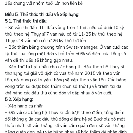
đấu chung với nhóm tuổi lớn hơn liền kề.
Điều 5. Thể thức thi đấu và xếp hạng:
5.1. Thể thức thi đấu:
– Số ván thi đấu: Thi đấu vòng tròn 1 lượt nếu có dưới 10 kỳ
thủ, theo hệ Thụy sĩ 7 ván nếu có từ 11-25 kỳ thủ; theo hệ
Thụy sĩ 9 ván nếu có từ 26 kỳ thủ trở lên.
– Bốc thăm bằng chương trình Swiss-manager. Ở ván cuối các
kỳ thủ của cùng một đơn vị có trên 50% số điểm của tổng số
ván đã thi đấu sẽ không gặp nhau.
– Xếp thứ tự hạt nhân cho các bảng thi đấu theo hệ Thụy sĩ:
thứ hạng tại giải vô địch cờ vua trẻ năm 2015 và theo vần
tên; nội dung cờ truyền thống sẽ xếp theo vần tên. Các bảng
vòng tròn sẽ được bốc thăm chọn số thứ tự và tránh tối đa
khả năng các đấu thủ cùng đơn vị gặp nhau ở ván cuối.
5.2. Xếp hạng:
– Xếp hạng cá nhân:
+ Đối với các bảng hệ Thụy sĩ: lần lượt theo điểm; tổng điểm
đối kháng giữa các đấu thủ đồng điểm; hệ số Bucholz bỏ một
thấp nhất; số ván thắng; số ván cầm quân đen; số ván thắng
bằng quân đen; nếu vẫn bằng nhau sẽ bốc thăm để phân định