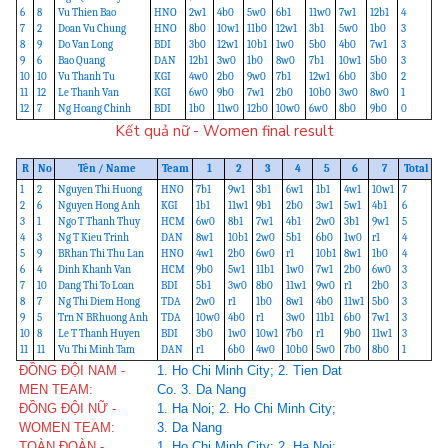
6
8
Vu Thien Bao
HNO
2w1
4b0
5w0
6b1
11w0
7w1
12b1
4
7
2
Doan Vu Chung
HNO
8b0
10w1
11b0
12w1
3b1
5w0
1b0
3
8
9
Do Van Long
BDI
3b0
12w1
10b1
1w0
5b0
4b0
7w1
3
9
6
Bao Quang
DAN
12b1
3w0
1b0
8w0
7b1
10w1
5b0
3
10
10
Vu Thanh Tu
KGI
4w0
2b0
9w0
7b1
12w1
6b0
3b0
2
11
12
Le Thanh Van
KGI
6w0
9b0
7w1
2b0
10b0
3w0
8w0
1
12
7
Ng Hoang Chinh
BDI
1b0
11w0
12b0
10w0
6w0
8b0
9b0
0
Kết quả nữ - Women final result
R
No
Tên / Name
Team
1
2
3
4
5
6
7
Total
1
2
Nguyen Thi Huong
HNO
7b1
9w1
3b1
6w1
1b1
4w1
10w1
7
2
6
Nguyen Hong Anh
KGI
1b1
11w1
9b1
2b0
3w1
5w1
4b1
6
3
1
Ngo T Thanh Thuy
HCM
6w0
8b1
7w1
4b1
2w0
3b1
9w1
5
4
3
Ng T Kieu Trinh
DAN
8w1
10b1
2w0
5b1
6b0
1w0
r1
4
5
9
BRhan Thi Thu Lan
HNO
4w1
2b0
6w0
r1
10b1
8w1
1b0
4
6
4
Dinh Khanh Van
HCM
9b0
5w1
11b1
1w0
7w1
2b0
6w0
3
7
10
Dang Thi To Loan
BDI
5b1
3w0
8b0
11w1
9w0
r1
2b0
3
8
7
Ng Thi Diem Hong
TDA
2w0
r1
1b0
8w1
4b0
11w1
5b0
3
9
5
Trn N BRhuong Anh
TDA
10w0
4b0
r1
3w0
11b1
6b0
7w1
3
10
8
Le T Thanh Huyen
BDI
3b0
1w0
10w1
7b0
r1
9b0
11w1
3
11
11
Vu Thi Minh Tam
DAN
r1
6b0
4w0
10b0
5w0
7b0
8b0
1
ĐỒNG ĐỘI NAM -
1. Ho Chi Minh City; 2. Tien Dat
MEN TEAM:
Co. 3. Da Nang
ĐỒNG ĐỘI NỮ -
1. Ha Noi; 2. Ho Chi Minh City;
WOMEN TEAM:
3. Da Nang
TOÀN ĐOÀN -
1. Ho Chi Minh City; 2. Ha Noi;