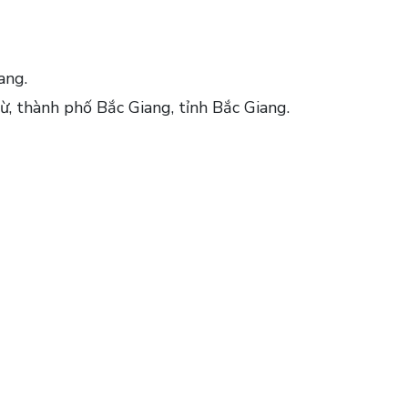
ang.
, thành phố Bắc Giang, tỉnh Bắc Giang.