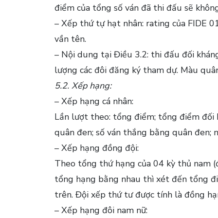
điểm của tổng số ván đã thi đấu sẽ không
– Xếp thứ tự hạt nhân: rating của FIDE 0
vần tên.
– Nội dung tại Điều 3.2: thi đấu đối khá
lượng các đôi đăng ký tham dự. Màu quân 
5.2. Xếp hạng:
– Xếp hạng cá nhân:
Lần lượt theo: tổng điểm; tổng điểm đối
quân đen; số ván thắng bằng quân đen; 
– Xếp hạng đồng đội:
Theo tổng thứ hạng của 04 kỳ thủ nam (đ
tổng hạng bằng nhau thì xét đến tổng đi
trên. Đội xếp thứ tư được tính là đồng hạ
– Xếp hạng đôi nam nữ: