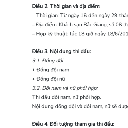
Điều 2. Thời gian và địa điểm:
– Thời gian: Từ ngày 18 đến ngày 29 th
– Địa điểm: Khách sạn Bắc Giang, số 08 
– Họp kỹ thuật: lúc 18 giờ ngày 18/6/20
Điều 3. Nội dung thi đấu:
3.1. Đồng đội:
+ Đồng đội nam
+ Đồng đội nữ
3.2. Đôi nam và nữ phối hợp:
Thi đấu đôi nam, nữ phối hợp.
Nội dung đồng đội và đôi nam, nữ sẽ đượ
Điều 4. Đối tượng tham gia thi đấu: