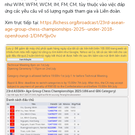
như WIM, WFM, WCM, IM, FM, CM, tùy thuộc vào việc đáp
ứng các yêu cầu về số lượng người tham gia và Liên đoàn.
Xim trực tiếp tại:
https://lichess.org/broadcast/23rd-asean-
age-group-chess-championships-2025--under-2018-
open/round-1/DMV5jvOv