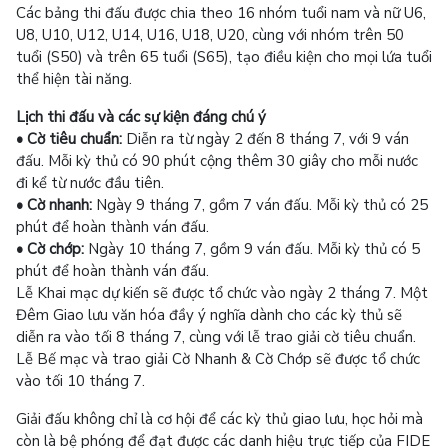
Các bảng thi đấu được chia theo 16 nhóm tuổi nam và nữ U6,
U8, U10, U12, U14, U16, U18, U20, cùng với nhóm trên 50
tuổi (S50) và trên 65 tuổi (S65), tạo điều kiện cho mọi lứa tuổi
thể hiện tài năng.
Lịch thi đấu và các sự kiện đáng chú ý
• Cờ tiêu chuẩn:
Diễn ra từ ngày 2 đến 8 tháng 7, với 9 ván
đấu. Mỗi kỳ thủ có 90 phút cộng thêm 30 giây cho mỗi nước
đi kể từ nước đầu tiên.
• Cờ nhanh:
Ngày 9 tháng 7, gồm 7 ván đấu. Mỗi kỳ thủ có 25
phút để hoàn thành ván đấu.
• Cờ chớp:
Ngày 10 tháng 7, gồm 9 ván đấu. Mỗi kỳ thủ có 5
phút để hoàn thành ván đấu.
Lễ Khai mạc dự kiến sẽ được tổ chức vào ngày 2 tháng 7. Một
Đêm Giao lưu văn hóa đầy ý nghĩa dành cho các kỳ thủ sẽ
diễn ra vào tối 8 tháng 7, cùng với lễ trao giải cờ tiêu chuẩn.
Lễ Bế mạc và trao giải Cờ Nhanh & Cờ Chớp sẽ được tổ chức
vào tối 10 tháng 7.
Giải đấu không chỉ là cơ hội để các kỳ thủ giao lưu, học hỏi mà
còn là bệ phóng để đạt được các danh hiệu trực tiếp của FIDE