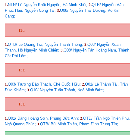
1.
NTN/ Lê Nguyễn Khôi Nguyên, Hà Minh Khôi;
2.
QTB/ Nguyễn Văn
Phúc Hậu, Nguyễn Công Tài;
3.
Q08/ Nguyễn Thái Dương, Võ Kim
Cang;
11t:
1.
QTB/ Lê Quang Trà, Nguyễn Thành Thông;
2.
Q03/ Nguyễn Xuân
Thanh, Hồ Nguyễn Minh Chiến;
3.
Q08/ Nguyễn Tấn Hoàng Nam, Thành
Cát Phi Lâm;
13t:
1.
Q03/ Trương Bảo Thạch, Chế Quốc Hữu;
2.
Q01/ Lê Thành Tài, Trần
Đức Khiêm;
3.
Q10/ Nguyễn Tuấn Thành, Ngô Minh Đức;
15t:
1.
Q01/ Đặng Hoàng Sơn, Phùng Đức Anh;
2.
QTĐ/ Trần Ngô Thiên Phú,
Ngô Quang Phúc;
3.
QTB/ Bùi Minh Thiên, Phạm Đình Trung Tín;