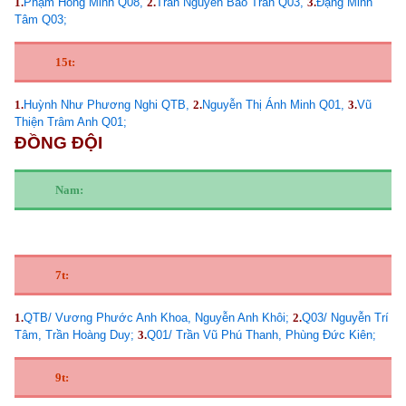
1.
Phạm Hồng Minh Q08,
2.
Trần Nguyễn Bảo Trân Q03,
3.
Đặng Minh
Tâm Q03;
15t:
1.
Huỳnh Như Phương Nghi QTB,
2.
Nguyễn Thị Ánh Minh Q01,
3.
Vũ
Thiện Trâm Anh Q01;
ĐỒNG ĐỘI
Nam:
7t:
1.
QTB/ Vương Phước Anh Khoa, Nguyễn Anh Khôi;
2.
Q03/ Nguyễn Trí
Tâm, Trần Hoàng Duy;
3.
Q01/ Trần Vũ Phú Thanh, Phùng Đức Kiên;
9t: