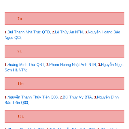
7t:
1.
Bùi Thanh Nhã Trúc QTĐ,
2.
Lê Thùy An NTN,
3.
Nguyễn Hoàng Bảo
Ngọc Q03;
9t:
1.
Hoàng Minh Thư QBT,
2.
Phạm Hoàng Nhật Anh NTN,
3.
Nguyễn Ngọc
Sơn Hà NTN;
11t:
1.
Nguyễn Thanh Thủy Tiên Q03,
2.
Bùi Thúy Vy BTA,
3.
Nguyễn Đình
Bảo Trân Q03;
13t: