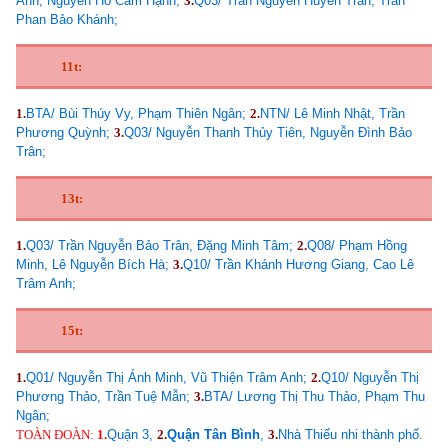
Anh, Nguyễn Hồ Cẩm Hạnh;
3.
Q03/ Trần Nguyễn Huyền Trân, Trần
Phan Bảo Khánh;
11t:
1.
BTA/ Bùi Thúy Vy, Phạm Thiên Ngân;
2.
NTN/ Lê Minh Nhật, Trần
Phương Quỳnh;
3.
Q03/ Nguyễn Thanh Thủy Tiên, Nguyễn Đình Bảo
Trân;
13t:
1.
Q03/ Trần Nguyễn Bảo Trân, Đặng Minh Tâm;
2.
Q08/ Phạm Hồng
Minh, Lê Nguyễn Bích Hà;
3.
Q10/ Trần Khánh Hương Giang, Cao Lê
Trâm Anh;
15t:
1.
Q01/ Nguyễn Thị Ánh Minh, Vũ Thiện Trâm Anh;
2.
Q10/ Nguyễn Thị
Phương Thảo, Trần Tuệ Mẫn;
3.
BTA/ Lương Thị Thu Thảo, Phạm Thu
Ngân;
TOÀN ĐOÀN:
1.
Quận 3,
2.
Quận Tân Bình
,
3.
Nhà Thiếu nhi thành phố.