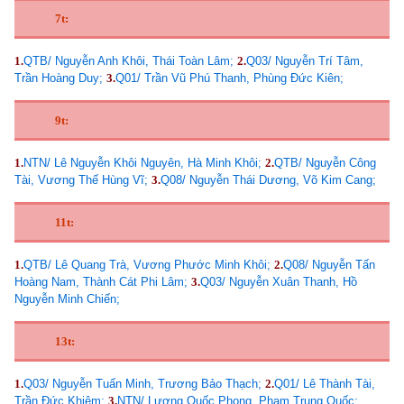
7t:
1.
QTB/ Nguyễn Anh Khôi, Thái Toàn Lâm;
2.
Q03/ Nguyễn Trí Tâm,
Trần Hoàng Duy;
3.
Q01/ Trần Vũ Phú Thanh, Phùng Đức Kiên;
9t:
1.
NTN/ Lê Nguyễn Khôi Nguyên, Hà Minh Khôi;
2.
QTB/ Nguyễn Công
Tài, Vương Thế Hùng Vĩ;
3.
Q08/ Nguyễn Thái Dương, Võ Kim Cang;
11t:
1.
QTB/ Lê Quang Trà, Vương Phước Minh Khôi;
2.
Q08/ Nguyễn Tấn
Hoàng Nam, Thành Cát Phi Lâm;
3.
Q03/ Nguyễn Xuân Thanh, Hồ
Nguyễn Minh Chiến;
13t:
1.
Q03/ Nguyễn Tuấn Minh, Trương Bảo Thạch;
2.
Q01/ Lê Thành Tài,
Trần Đức Khiêm;
3.
NTN/ Lương Quốc Phong, Phạm Trung Quốc;