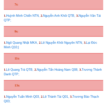
7t:
1.
Huỳnh Minh Chiến NTN,
2.
Nguyễn Anh Khôi QTB,
3.
Nguyễn Văn Tài
QTP;
9t:
1.
Ngô Quang Nhật MKA,
2.
Lê Nguyễn Khôi Nguyên NTN,
3.
Lại Đức
Minh Q10;|
11t:
1.
Lê Quang Trà QTB,
2.
Nguyễn Tấn Hoàng Nam Q08,
3.
Trương Thành
Danh QTP;
13t:
1.
Nguyễn Tuấn Minh Q03,
2.
Lê Thành Tài Q01,
3.
Trương Bảo Thạch
Q03;