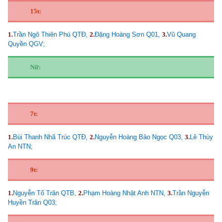
15t:
1.
Trần Ngô Thiên Phú QTĐ,
2.
Đặng Hoàng Sơn Q01,
3.
Vũ Quang
Quyền QGV;
Nữ:
7t:
1.
Bùi Thanh Nhã Trúc QTĐ,
2.
Nguyễn Hoàng Bảo Ngọc Q03,
3.
Lê Thùy
An NTN;
9t:
1.
Nguyễn Tố Trân QTB,
2.
Phạm Hoàng Nhật Anh NTN,
3.
Trần Nguyễn
Huyền Trân Q03;