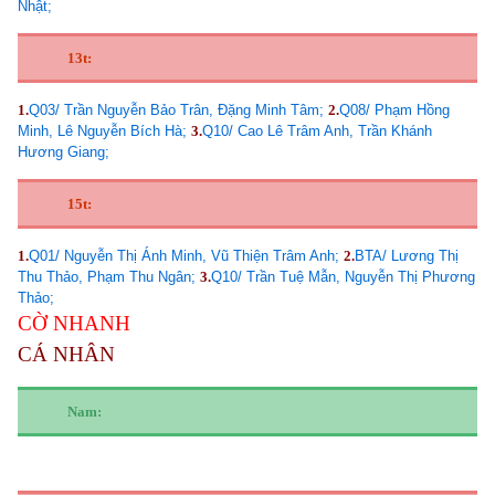
Nhật;
13t:
1.
Q03/ Trần Nguyễn Bảo Trân, Đặng Minh Tâm;
2.
Q08/ Phạm Hồng
Minh, Lê Nguyễn Bích Hà;
3.
Q10/ Cao Lê Trâm Anh, Trần Khánh
Hương Giang;
15t:
1.
Q01/ Nguyễn Thị Ánh Minh, Vũ Thiện Trâm Anh;
2.
BTA/ Lương Thị
Thu Thảo, Phạm Thu Ngân;
3.
Q10/ Trần Tuệ Mẫn, Nguyễn Thị Phương
Thảo;
CỜ NHANH
CÁ NHÂN
Nam: