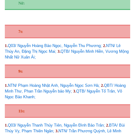
Nữ:
7t:
1.
Q03/ Nguyễn Hoàng Bảo Ngọc, Nguyễn Thu Phương;
2.
NTN/ Lê
Thùy An, Đặng Thị Ngọc Mai;
3.
QTB/ Nguyễn Minh Hiền, Vương Mộng
Nhất Nữ Xuân Ái;
9t:
1.
NTN/ Phạm Hoàng Nhật Anh, Nguyễn Ngọc Sơn Hà;
2.
QBT/ Hoàng
Minh Thư, Phan Trần Nguyễn bảo My;
3.
QTB/ Nguyễn Tố Trân, Võ
Ngọc Bảo Khanh;
11t:
1.
Q03/ Nguyễn Thanh Thủy Tiên, Nguyễn Đình Bảo Trân;
2.
BTA/ Bùi
Thúy Vy, Phạm Thiên Ngân;
3.
NTN/ Trần Phương Quỳnh, Lê Minh