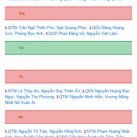
15t:
1.
QTĐ/ Trần Ngô Thiên Phú, Ngô Quang Phúc;
2.
Q01/ Đặng Hoàng
Sơn, Phùng Đức Anh;
3.
Q10/ Phan Đăng Vũ, Nguyễn Việt Lâm;
Nữ:
7t:
1.
NTN/ Lê Thùy An, Nguyễn Duy Thiên Ân;
2.
Q03/ Nguyễn Hoàng Bảo
Ngọc, Nguyễn Thu Phương;
3.
QTB/ Nguyễn Minh Hiền, Vương Mộng
Nhất Nữ Xuân Ái;
9t:
1.
QTB/ Nguyễn Tố Trân, Nguyễn Hồng Anh;
2.
NTN/ Phạm Hoàng Nhật