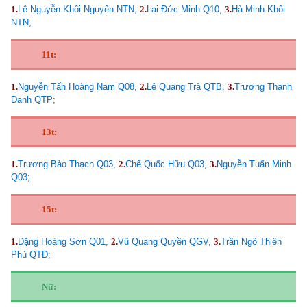
1.
Lê Nguyễn Khôi Nguyên NTN,
2.
Lại Đức Minh Q10,
3.
Hà Minh Khôi
NTN;
11t:
1.
Nguyễn Tấn Hoàng Nam Q08,
2.
Lê Quang Trà QTB,
3.
Trương Thanh
Danh QTP;
13t:
1.
Trương Bảo Thạch Q03,
2.
Chế Quốc Hữu Q03,
3.
Nguyễn Tuấn Minh
Q03;
15t:
1.
Đặng Hoàng Sơn Q01,
2.
Vũ Quang Quyền QGV,
3.
Trần Ngô Thiên
Phú QTĐ;
Nữ: