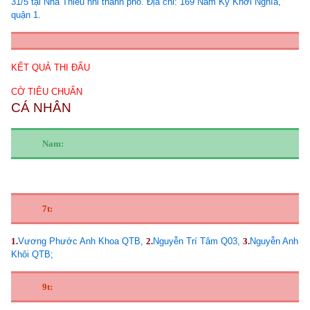
31/5 tại Nhà Thiếu nhi thành phố. Địa chỉ: 169 Nam Kỳ Khởi Nghĩa,
quận 1.
KẾT QUẢ THI ĐẤU
CỜ TIÊU CHUẨN
CÁ NHÂN
Nam:
7t:
1.
Vương Phước Anh Khoa QTB,
2.
Nguyễn Trí Tâm Q03,
3.
Nguyễn Anh
Khôi QTB;
9t: