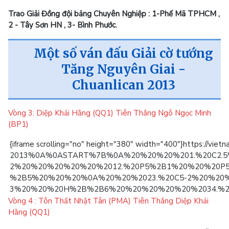
Trao Giải Đồng đội bảng Chuyên Nghiệp : 1-Phế Mã TPHCM ,
2 - Tây Sơn HN , 3- Bình Phước.
Một số ván đấu Giải cờ tướng
Tăng Nguyên Giai -
Chuanlican 2013
Vòng 3: Diệp Khải Hằng (QQ1) Tiên Thắng Ngô Ngọc Minh
(BP1)
{iframe scrolling="no" height="380" width="40
2013%0A%0ASTART%7B%0A%20%20%20%201.%20C2.
2%20%20%20%20%20%2012.%20P5%2B1%20%20%20P
%2B5%20%20%20%0A%20%20%2023.%20C5-2%20%20%
3%20%20%20H%2B%2B6%20%20%20%20%20%2034.%20
Vòng 4 : Tôn Thất Nhật Tân (PMA) Tiên Thắng Diệp Khải
Hằng (QQ1)