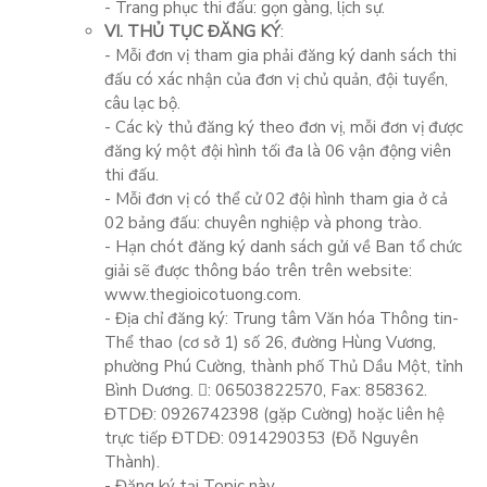
- Trang phục thi đấu: gọn gàng, lịch sự.
VI. THỦ TỤC ĐĂNG KÝ
:
- Mỗi đơn vị tham gia phải đăng ký danh sách thi
đấu có xác nhận của đơn vị chủ quản, đội tuyển,
câu lạc bộ.
- Các kỳ thủ đăng ký theo đơn vị, mỗi đơn vị được
đăng ký một đội hình tối đa là 06 vận động viên
thi đấu.
- Mỗi đơn vị có thể cử 02 đội hình tham gia ở cả
02 bảng đấu: chuyên nghiệp và phong trào.
- Hạn chót đăng ký danh sách gửi về Ban tổ chức
giải sẽ được thông báo trên trên website:
www.thegioicotuong.com.
- Địa chỉ đăng ký: Trung tâm Văn hóa Thông tin-
Thể thao (cơ sở 1) số 26, đường Hùng Vương,
phường Phú Cường, thành phố Thủ Dầu Một, tỉnh
Bình Dương. : 06503822570, Fax: 858362.
ĐTDĐ: 0926742398 (gặp Cường) hoặc liên hệ
trực tiếp ĐTDĐ: 0914290353 (Đỗ Nguyên
Thành).
- Đăng ký tại Topic này.