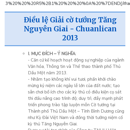
3%20%20%20R5%2B1%20%20%20%0A%20%7DEND{/ifra
Điều lệ Giải cờ tướng Tăng
Nguyên Giai - Chuanlican
2013
I. MỤC ĐÍCH – Ý NGHĨA
:
- Căn cứ kế hoạch hoạt động sự nghiệp của ngành
Văn hóa, Thông tin và Thể thao thành phố Thủ
Dầu Một năm 2013.
- Nhằm tạo không khí vui tươi, phấn khởi chào
mừng kỷ niệm các ngày lễ lớn của đất nước; tạo
sân chơi bổ ích cho các kỳ thủ có điều kiện cọ sát
thi đấu nâng cao trình độ; duy trì, đẩy mạnh phát
triển phong trào tập luyện môn Cờ tướng tại
Thành phố Thủ Dầu Một – Tỉnh Bình Dương cũng
như Kỳ Đài Việt Nam và đồng thời tưởng niệm cố
kỳ thủ Tăng Nguyên Giai.