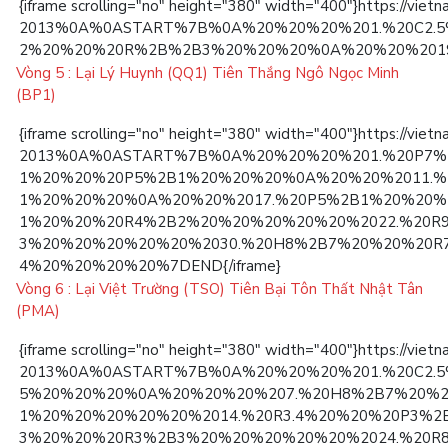
{iframe scrolling="no" height="380" width="40
2013%0A%0ASTART%7B%0A%20%20%20%201.%20C2.
2%20%20%20R%2B%2B3%20%20%20%0A%20%20%2019
Vòng 5 : Lại Lý Huynh (QQ1) Tiên Thắng Ngô Ngọc Minh
(BP1)
{iframe scrolling="no" height="380" width="40
2013%0A%0ASTART%7B%0A%20%20%20%201.%20P7%
1%20%20%20P5%2B1%20%20%20%0A%20%20%2011.%2
1%20%20%20%0A%20%20%2017.%20P5%2B1%20%20%2
1%20%20%20R4%2B2%20%20%20%20%20%2022.%20R9
3%20%20%20%20%20%2030.%20H8%2B7%20%20%20R7
4%20%20%20%20%7DEND{/iframe}
Vòng 6 : Lại Việt Trường (TSO) Tiên Bại Tôn Thất Nhật Tân
(PMA)
{iframe scrolling="no" height="380" width="40
2013%0A%0ASTART%7B%0A%20%20%20%201.%20C2.
5%20%20%20%0A%20%20%20%207.%20H8%2B7%20%2
1%20%20%20%20%20%2014.%20R3.4%20%20%20P3%
3%20%20%20R3%2B3%20%20%20%20%20%2024.%20R