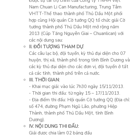
Được sự tài trợ chính của Công ty TNHH Việt
Nam Chuan Li Can Manufacturing, Trung Tâm
VHTT-Thể thao thành phố Thủ Dầu Một phối
hợp cùng Hội quán Cờ tướng QQ tổ chức giải Cờ
tướng thành phố Thủ Dầu Một mở rộng năm
2013 (Cúp Tăng Nguyên Giai – Chuanlican) với
các nội dung sau:
II. ĐỐI TƯỢNG THAM DỰ
:
Các câu lạc bộ, đội tuyển, kỳ thủ đại diện cho 07
huyện, thị xã, thành phố trong tỉnh Bình Dương và
các kỳ thủ đại diện cho các đơn vị, đội tuyển ở tất
cả các tỉnh, thành phố trên cả nước.
III. THỜI GIAN:
- Khai mạc giải: vào lúc 7h30 ngày 15/11/2013.
- Thời gian thi đấu: từ ngày 15 – 17/11/2013.
- Địa điểm thi đấu: Hội quán Cờ tướng QQ (Địa chỉ:
số 474, đường Phạm Ngũ Lão, phường Hiệp
Thành, thành phố Thủ Dầu Một, tỉnh Bình
Dương).
IV. NỘI DUNG THI ĐẤU:
Giải được chia làm 02 bảng đấu