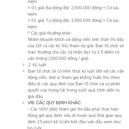
niệm
+ 01 giải Ba đồng đội: 2.000.000 đồng + Cờ lưu
niệm
+ 01 giải Tư đồng đội: 1.000.000 đồng + Cờ lưu
niệm
* Các giải thưởng khác:
Nhằm khuyến khích và động viên tinh thần thi đấu
của tất cả các kỳ thủ tham dự giải, Ban tổ chức sẽ
trao thưởng cho các cá nhân đạt từ 3,5 điểm có
ván thắng (200.000 đồng / giải).
2. Kỷ luật:
Ban tổ chức sẽ có hình thức kỷ luật đối với các vận
động viên, đơn vị tham gia không tuân thủ theo
điều lệ, các quy định của Ban tổ chức và sự phán
quyết của trọng tài trong suốt quá trình diễn ra
giải đấu.
VIII. CÁC QUY ĐỊNH KHÁC:
- Các VĐV (đội) tham gia thi đấu phải thực hiện
đúng giờ quy định, nếu đi muộn quá thời gian quy
định 15 phút kể từ khi bắt đầu ván đấu xem như
bỏ cuộc.