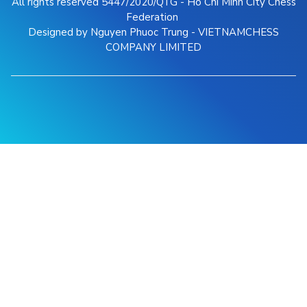
All rights reserved 5447/2020/QTG - Ho Chi Minh City Chess
Federation
Designed by Nguyen Phuoc Trung - VIETNAMCHESS
COMPANY LIMITED