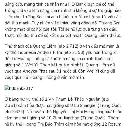
đẳng cấp, mang tính cá nhân như HD Bank, bạn chỉ có thể
trông chờ vào khả năng của mình chứ không ở sự trợ giúp nào.
Tiếc cho Trường Sơn khi anh bị bệnh, mất cơ hội so tài với các
đối thủ mạnh. Tuy nhiên việc thiếu vắng đồng đội Trường Sơn
không mất đi cơ hội của tôi. Tôi sẽ nỗ lực qua từng ván đấu,
trước mỗi đối thủ để có kết quả tốt nhất”, Quang Liêm thổ lộ.
Thử thách của Quang Liêm (elo 2.712) ở ván đấu mở màn là
kỳ thủ Indonesia Andyka Pitra (elo 2.390) yếu hơn trong khi
đó Từ Hoàng Thông sẽ thử khả năng của mình trước hạt
giống số 1 Wei Yi. Theo kết quả mới nhất, Quang Liêm đã
vượt qua Andyka Pitra sau 31 nước đi. Còn Wei Yi cũng đã
vượt qua Từ Hoàng Thông ở ván mở màn.
Ở bảng nữ, kỳ thủ số 1 VN Phạm Lê Thảo Nguyên (elo
2.351) cầm hòa được hạt giống số 8 Lu Shanglei (Trung Quốc,
elo 2.624). Nữ tuyển thủ Nguyễn Thị Mai Hưng cũng xuất sắc
cầm hòa hạt giống số 10 Zhou Jianchao (Trung Quốc). Thêm
nữ kỳ thủ Hoàng Thị Bảo Trâm cầm hòa hạt giống 12 Rozum