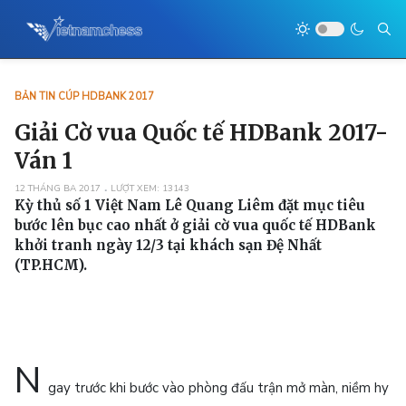
BẢN TIN CÚP HDBANK 2017
Giải Cờ vua Quốc tế HDBank 2017-
Ván 1
12 THÁNG BA 2017
LƯỢT XEM: 13143
Kỳ thủ số 1 Việt Nam Lê Quang Liêm đặt mục tiêu
bước lên bục cao nhất ở giải cờ vua quốc tế HDBank
khởi tranh ngày 12/3 tại khách sạn Đệ Nhất
(TP.HCM).
N
gay trước khi bước vào phòng đấu trận mở màn, niềm hy