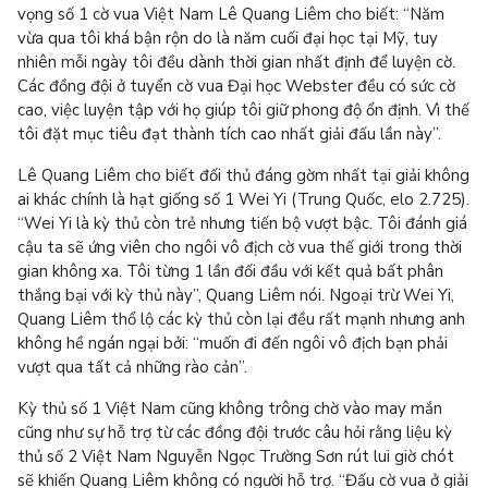
vọng số 1 cờ vua Việt Nam Lê Quang Liêm cho biết: “Năm
vừa qua tôi khá bận rộn do là năm cuối đại học tại Mỹ, tuy
nhiên mỗi ngày tôi đều dành thời gian nhất định để luyện cờ.
Các đồng đội ở tuyển cờ vua Đại học Webster đều có sức cờ
cao, việc luyện tập với họ giúp tôi giữ phong độ ổn định. Vì thế
tôi đặt mục tiêu đạt thành tích cao nhất giải đấu lần này”.
Lê Quang Liêm cho biết đối thủ đáng gờm nhất tại giải không
ai khác chính là hạt giống số 1 Wei Yi (Trung Quốc, elo 2.725).
“Wei Yi là kỳ thủ còn trẻ nhưng tiến bộ vượt bậc. Tôi đánh giá
cậu ta sẽ ứng viên cho ngôi vô địch cờ vua thế giới trong thời
gian không xa. Tôi từng 1 lần đối đầu với kết quả bất phân
thắng bại với kỳ thủ này”, Quang Liêm nói. Ngoại trừ Wei Yi,
Quang Liêm thổ lộ các kỳ thủ còn lại đều rất mạnh nhưng anh
không hề ngán ngại bởi: “muốn đi đến ngôi vô địch bạn phải
vượt qua tất cả những rào cản”.
Kỳ thủ số 1 Việt Nam cũng không trông chờ vào may mắn
cũng như sự hỗ trợ từ các đồng đội trước câu hỏi rằng liệu kỳ
thủ số 2 Việt Nam Nguyễn Ngọc Trường Sơn rút lui giờ chót
sẽ khiến Quang Liêm không có người hỗ trợ. “Đấu cờ vua ở giải