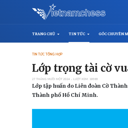
TRANG CHỦ
TIN TỨC
GÓC CHUYÊN 
TIN TỨC TỔNG HỢP
Lớp trọng tài cờ v
27 THÁNG MƯỜI MỘT 2024
LƯỢT XEM: 18969
Lớp tập huấn do Liên đoàn Cờ Thành
Thành phố Hồ Chí Minh.