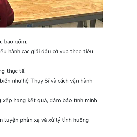
ọc bao gồm:
iều hành các giải đấu cờ vua theo tiêu
ng thực tế.
iến như hệ Thụy Sĩ và cách vận hành
ng xếp hạng kết quả, đảm bảo tính minh
èn luyện phản xạ và xử lý tình huống