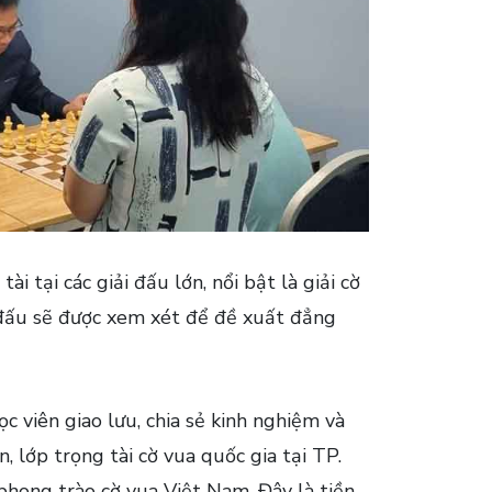
 tại các giải đấu lớn, nổi bật là giải cờ
i đấu sẽ được xem xét để đề xuất đẳng
 viên giao lưu, chia sẻ kinh nghiệm và
 lớp trọng tài cờ vua quốc gia tại TP.
phong trào cờ vua Việt Nam. Đây là tiền