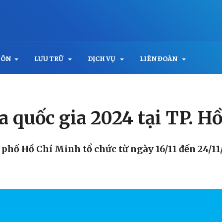
MÔN
LƯU TRỮ
DỊCH VỤ
LIÊN ĐOÀN
ua quốc gia 2024 tại TP. H
 phố Hồ Chí Minh tổ chức từ ngày 16/11 đến 24/1