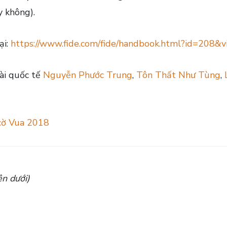
y không).
ại:
https://www.fide.com/fide/handbook.html?id=208&v
ài quốc tế
Nguyễn Phước Trung
,
Tôn Thất Như Tùng
,
cờ Vua 2018
ên dưới)