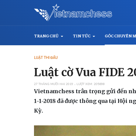
TRANG CHỦ
TIN TỨC
GÓC CHUYÊN 
LUẬT THI ĐẤU
Luật cờ Vua FIDE 2
27 THÁNG MƯỜI HAI 2019
LƯỢT XEM: 205698
Vietnamchess trân trọng gửi đến nhữ
1-1-2018 đã được thông qua tại Hội n
Kỳ.