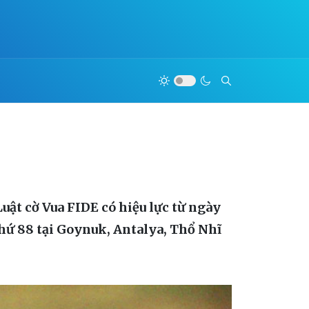
ật cờ Vua FIDE có hiệu lực từ ngày
 thứ 88 tại Goynuk, Antalya, Thổ Nhĩ