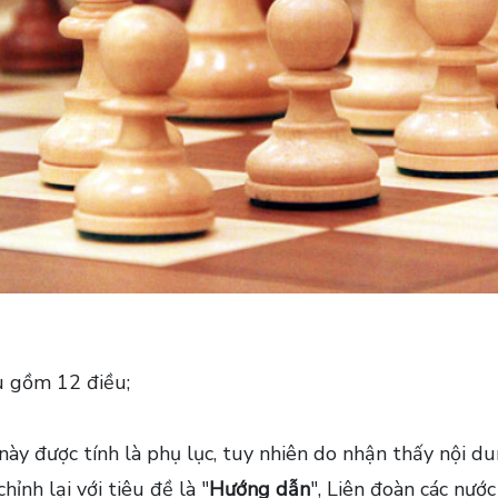
u gồm 12 điều;
ày được tính là phụ lục, tuy nhiên do nhận thấy nội d
ỉnh lại với tiêu đề là "
Hướng dẫn
", Liên đoàn các nư