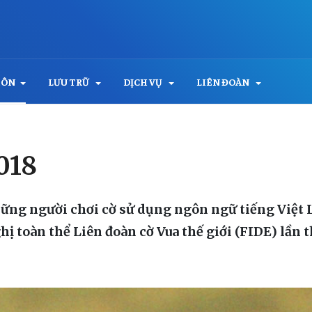
MÔN
LƯU TRỮ
DỊCH VỤ
LIÊN ĐOÀN
018
ng người chơi cờ sử dụng ngôn ngữ tiếng Việt Lu
ghị toàn thể Liên đoàn cờ Vua thế giới (FIDE) lần