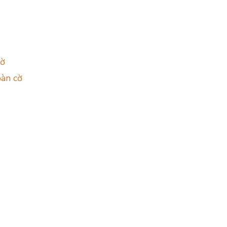
cờ
bàn cờ