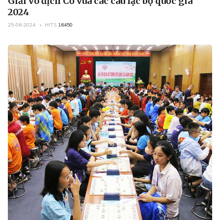
Giải vô địch Cờ vua các câu lạc bộ quốc gia
2024
25-06-2024
HITS
16450