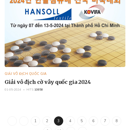
GIẢI VÔ ĐỊCH QUỐC GIA
Giải vô địch cờ vây quốc gia 2024
01-05-2024
HITS
10858
1
2
3
4
5
6
7
8