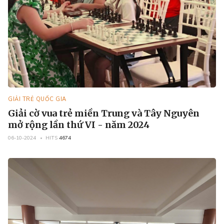
GIẢI TRẺ QUỐC GIA
Giải cờ vua trẻ miền Trung và Tây Nguyên
mở rộng lần thứ VI - năm 2024
06-10-2024
HITS
4674