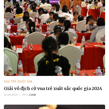
GIẢI TRẺ QUỐC GIA
Giải vô địch cờ vua trẻ xuất sắc quốc gia 2024
29-06-2024
HITS
21868