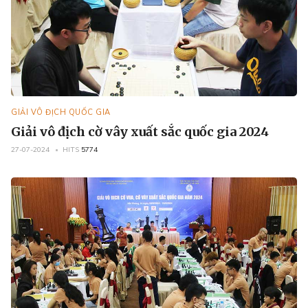
GIẢI VÔ ĐỊCH QUỐC GIA
Giải vô địch cờ vây xuất sắc quốc gia 2024
27-07-2024
HITS
5774