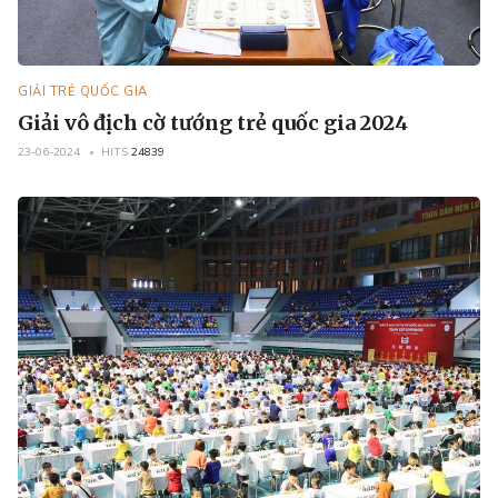
GIẢI TRẺ QUỐC GIA
Giải vô địch cờ tướng trẻ quốc gia 2024
23-06-2024
HITS
24839