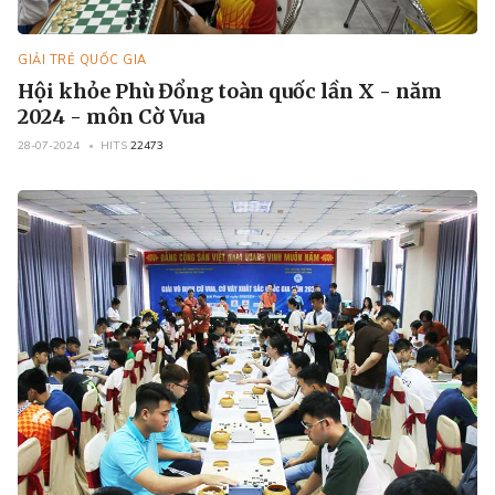
GIẢI TRẺ QUỐC GIA
Hội khỏe Phù Đổng toàn quốc lần X - năm
2024 - môn Cờ Vua
28-07-2024
HITS
22473