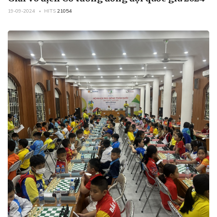
19-09-2024
HITS
21054