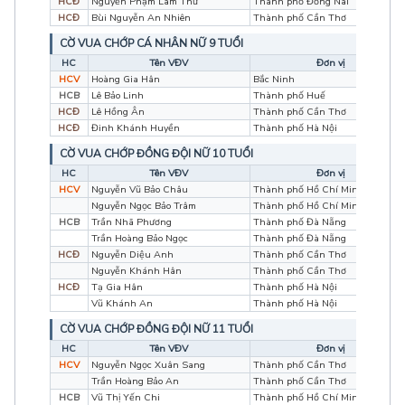
HCĐ
Nguyễn Phạm Lam Thư
Thành phố Đồng Nai
HCĐ
Bùi Nguyễn An Nhiên
Thành phố Cần Thơ
CỜ VUA CHỚP CÁ NHÂN NỮ 9 TUỔI
HC
Tên VĐV
Đơn vị
HCV
Hoàng Gia Hân
Bắc Ninh
HCB
Lê Bảo Linh
Thành phố Huế
HCĐ
Lê Hồng Ân
Thành phố Cần Thơ
HCĐ
Đinh Khánh Huyền
Thành phố Hà Nội
CỜ VUA CHỚP ĐỒNG ĐỘI NỮ 10 TUỔI
HC
Tên VĐV
Đơn vị
HCV
Nguyễn Vũ Bảo Châu
Thành phố Hồ Chí Minh
Nguyễn Ngọc Bảo Trâm
Thành phố Hồ Chí Minh
HCB
Trần Nhã Phương
Thành phố Đà Nẵng
Trần Hoàng Bảo Ngọc
Thành phố Đà Nẵng
HCĐ
Nguyễn Diệu Anh
Thành phố Cần Thơ
Nguyễn Khánh Hân
Thành phố Cần Thơ
HCĐ
Tạ Gia Hân
Thành phố Hà Nội
Vũ Khánh An
Thành phố Hà Nội
CỜ VUA CHỚP ĐỒNG ĐỘI NỮ 11 TUỔI
HC
Tên VĐV
Đơn vị
HCV
Nguyễn Ngọc Xuân Sang
Thành phố Cần Thơ
Trần Hoàng Bảo An
Thành phố Cần Thơ
HCB
Vũ Thị Yến Chi
Thành phố Hồ Chí Minh