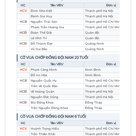
HC
Tên VĐV
Đơn vị
HCV
Đinh Nho Kiệt
Thành phố Hà Nội
Bành Gia Huy
Thành phố Hà Nội
HCB
Nguyễn Thái Sơn
Thành phố Hồ Chí Minh
Phạm Trần Hoàng Gia
Thành phố Hồ Chí Minh
HCĐ
Đoàn Thế Đức
Quân đội
Lê Vĩnh Trí
Quân đội
HCĐ
Đỗ Thành Đạt
Quảng Ninh
Vũ Gia Bảo
Quảng Ninh
CỜ VUA CHỚP ĐỒNG ĐỘI NAM 20 TUỔI
HC
Tên VĐV
Đơn vị
HCV
Phạm Công Minh
Ninh Bình
Đỗ An Hòa
Ninh Bình
HCB
Nguyễn Quốc Hy
Thành phố Hồ Chí Minh
Trần Võ Quốc Bảo
Thành phố Hồ Chí Minh
HCĐ
Võ Hoàng Quân
Thành phố Hà Nội
Nguyễn Đức Dũng
Thành phố Hà Nội
HCĐ
Bùi Đăng Khoa
Đồng Tháp
Trần Nguyễn Đăng Khoa
Đồng Tháp
CỜ VUA CHỚP ĐỒNG ĐỘI NAM 6 TUỔI
HC
Tên VĐV
Đơn vị
HCV
Huỳnh Trọng Hiếu
Thành phố Hồ Chí Minh
Trần Thiên Khải
Thành phố Hồ Chí Minh