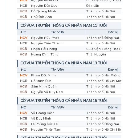
HCV
Nguyễn Minh Đức
CLB Kiện Tướng Tương Lai
HCB
Nguyễn Đức Duy
Đắk Lắk
HCĐ
Đỗ Quang Minh
Thành phố Hà Nội
HCĐ
Nhữ Đức Anh
Thành phố Hà Nội
CỜ VUA TRUYỀN THỐNG CÁ NHÂN NAM 11 TUỔI
HC
Tên VĐV
Đơn vị
HCV
Nguyễn Hữu Phát
Thành phố Đồng Nai
HCB
Nguyễn Tiến Thành
Thành phố Hà Nội
HCĐ
Phạm Hải Phong
CLB Kiện Tướng Hoa Phượng Đỏ
HCĐ
Hoàng Đình Tùng
Thái Nguyên
CỜ VUA TRUYỀN THỐNG CÁ NHÂN NAM 13 TUỔI
HC
Tên VĐV
Đơn vị
HCV
Phạm Đức Minh
Thành phố Hải Phòng
HCB
Hồ Minh Đức
Thành phố Hồ Chí Minh
HCĐ
Sầm Minh Quân
Thành phố Hà Nội
HCĐ
Nguyễn Vũ Duy Nam
Thành phố Hà Nội
CỜ VUA TRUYỀN THỐNG CÁ NHÂN NAM 15 TUỔI
HC
Tên VĐV
Đơn vị
HCV
Vũ Hoàng Bách
Thành phố Hà Nội
HCB
Vũ Duy Minh
Thành phố Hà Nội
HCĐ
Lê Phùng Đức Tài
Thành phố Đồng Nai
HCĐ
Nguyễn Thiện Tâm
Thành phố Hồ Chí Minh