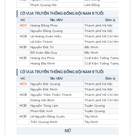
Phạm Quang Hải
Lâm Đồng
CỜ VUA TRUYỀN THỐNG ĐỒNG ĐỘI NAM 8 TUỔI
HC
Tên VĐV
Đơn vị
HCV
Hoàng Đăng Phúc
Thành phố Hà Nội
Nguyễn Đăng Quang
Thành phố Hà Nội
HCB
Lê Hoàng Xuân Hiếu
Thành phố Hồ Chí Minh
Lê Kiến Thành
Thành phố Hồ Chí Minh
HCĐ
Nguyễn Đức Trí
Bắc Ninh
Đỗ Xuân Bảo Duy
Bắc Ninh
HCĐ
Hoàng Gia Phúc
CLB Kiện Tướng Tương Lai
Hoàng Bảo Minh
CLB Kiện Tướng Tương Lai
CỜ VUA TRUYỀN THỐNG ĐỒNG ĐỘI NAM 9 TUỔI
HC
Tên VĐV
Đơn vị
HCV
Nguyễn Đức Quang
Thành phố Hà Nội
Nguyễn Đức Minh
Thành phố Hà Nội
HCB
Nguyễn Trầm Thiện Thành
Thành phố Hồ Chí Minh
Dương Hải Bình
Thành phố Hồ Chí Minh
HCĐ
Nguyễn Tùng Lâm
Tuyên Quang
Phan Đức Anh
Tuyên Quang
HCĐ
Lê Nguyễn Đông Quân
Tây Ninh
Trần Quang Minh
Tây Ninh
NỮ