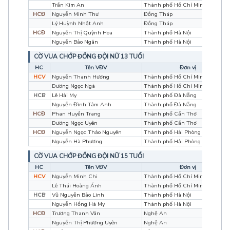
Trần Kim An
Thành phố Hồ Chí Minh
HCĐ
Nguyễn Minh Thư
Đồng Tháp
Lý Huỳnh Nhật Anh
Đồng Tháp
HCĐ
Nguyễn Thị Quỳnh Hoa
Thành phố Hà Nội
Nguyễn Bảo Ngân
Thành phố Hà Nội
CỜ VUA CHỚP ĐỒNG ĐỘI NỮ 13 TUỔI
HC
Tên VĐV
Đơn vị
HCV
Nguyễn Thanh Hương
Thành phố Hồ Chí Minh
Dương Ngọc Ngà
Thành phố Hồ Chí Minh
HCB
Lê Hải My
Thành phố Đà Nẵng
Nguyễn Đình Tâm Anh
Thành phố Đà Nẵng
HCĐ
Phan Huyền Trang
Thành phố Cần Thơ
Dương Ngọc Uyên
Thành phố Cần Thơ
HCĐ
Nguyễn Ngọc Thảo Nguyên
Thành phố Hải Phòng
Nguyễn Hà Phương
Thành phố Hải Phòng
CỜ VUA CHỚP ĐỒNG ĐỘI NỮ 15 TUỔI
HC
Tên VĐV
Đơn vị
HCV
Nguyễn Minh Chi
Thành phố Hồ Chí Minh
Lê Thái Hoàng Ánh
Thành phố Hồ Chí Minh
HCB
Vũ Nguyễn Bảo Linh
Thành phố Hà Nội
Nguyễn Hồng Hà My
Thành phố Hà Nội
HCĐ
Trương Thanh Vân
Nghệ An
Nguyễn Thị Phương Uyên
Nghệ An