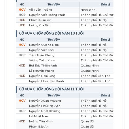
HC
Tên VĐV
Đơn vị
HCV
Vũ Tuấn Trường
Ninh Bình
HCB
Nguyễn Viết Hoàng Phúc
Thành phố Hồ Chí Minh
HCĐ
Phạm Xuân An
Thành phố Hà Nội
HCĐ
Hoàng Gia Bảo
Thành phố Hồ Chí Minh
CỜ VUA CHỚP ĐỒNG ĐỘI NAM 10 TUỔI
HC
Tên VĐV
Đơn vị
HCV
Nguyễn Quang Nam
Thành phố Hà Nội
Nguyễn Việt Khôi
Thành phố Hà Nội
HCB
Trần Tuấn Khang
Thành phố Hồ Chí Minh
Vương Tuấn Khoa
Thành phố Hồ Chí Minh
HCĐ
Bùi Đức Thiện Anh
Quảng Ninh
Lê Nguyên Phong
Quảng Ninh
HCĐ
Nguyễn Nam Long
Thành phố Cần Thơ
Nguyễn Phúc Cao Danh
Thành phố Cần Thơ
CỜ VUA CHỚP ĐỒNG ĐỘI NAM 11 TUỔI
HC
Tên VĐV
Đơn vị
HCV
Nguyễn Xuân Phương
Thành phố Hà Nội
Nguyễn Phúc Nguyên
Thành phố Hà Nội
HCB
Nguyễn Nhất Khương
Thành phố Hồ Chí Minh
Hồ Nhật Nam
Thành phố Hồ Chí Minh
HCĐ
Hoàng Tấn Vinh
Quân đội
Phạm Bảo An
Quân đội