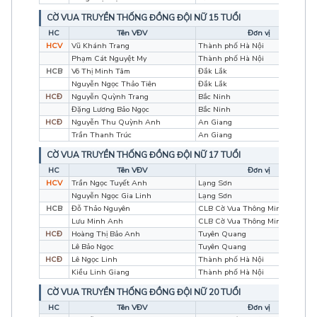
CỜ VUA TRUYỀN THỐNG ĐỒNG ĐỘI NỮ 15 TUỔI
HC
Tên VĐV
Đơn vị
HCV
Vũ Khánh Trang
Thành phố Hà Nội
Phạm Cát Nguyệt My
Thành phố Hà Nội
HCB
Võ Thị Minh Tâm
Đắk Lắk
Nguyễn Ngọc Thảo Tiên
Đắk Lắk
HCĐ
Nguyễn Quỳnh Trang
Bắc Ninh
Đặng Lương Bảo Ngọc
Bắc Ninh
HCĐ
Nguyễn Thu Quỳnh Anh
An Giang
Trần Thanh Trúc
An Giang
CỜ VUA TRUYỀN THỐNG ĐỒNG ĐỘI NỮ 17 TUỔI
HC
Tên VĐV
Đơn vị
HCV
Trần Ngọc Tuyết Anh
Lạng Sơn
Nguyễn Ngọc Gia Linh
Lạng Sơn
HCB
Đỗ Thảo Nguyên
CLB Cờ Vua Thông Minh
Lưu Minh Anh
CLB Cờ Vua Thông Minh
HCĐ
Hoàng Thị Bảo Anh
Tuyên Quang
Lê Bảo Ngọc
Tuyên Quang
HCĐ
Lê Ngọc Linh
Thành phố Hà Nội
Kiều Linh Giang
Thành phố Hà Nội
CỜ VUA TRUYỀN THỐNG ĐỒNG ĐỘI NỮ 20 TUỔI
HC
Tên VĐV
Đơn vị