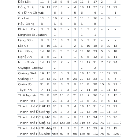
Đắk Lắk
11
5
16
9
5
14
12
5
17
2
-
2
12
5
1
Đồng Tháp
16
11
27
4
-
4
16
11
27
12
11
23
16
11
2
Gia Đình Cờ Vua
6
-
6
5
-
5
6
-
6
1
-
1
6
0
6
Gia Lai
10
6
16
7
-
7
10
6
16
-
6
6
10
6
1
Hậu Giang
8
-
8
8
-
8
8
-
8
-
-
-
8
0
8
Khánh Hòa
3
3
6
3
-
3
3
3
6
-
-
-
3
3
6
KingViet Education
1
-
1
-
-
-
1
-
1
-
-
-
1
0
1
Lạng Sơn
8
3
11
6
2
8
8
3
11
-
-
-
8
3
1
Lào Cai
8
10
18
2
-
2
8
10
18
3
10
13
8
10
1
Lâm Đồng
14
10
24
9
5
14
13
10
23
5
5
10
14
10
2
Nghệ An
4
8
12
1
-
1
4
8
12
3
8
11
4
8
1
Ninh Bình
14
17
31
7
-
7
14
17
31
7
17
24
14
17
3
Olympia Chess
2
-
2
-
-
-
2
-
2
-
-
-
2
0
2
Quảng Ninh
16
15
31
5
3
8
16
15
31
11
12
23
16
15
3
Quảng Trị
19
13
32
15
9
24
20
13
33
1
4
5
20
14
3
Quân đội
31
8
39
6
2
8
30
8
38
15
6
21
32
8
4
Tây Ninh
7
11
18
7
3
10
7
11
18
1
11
12
7
14
2
Thái Nguyên
29
8
37
15
6
21
29
7
36
14
1
15
29
8
3
Thanh Hóa
13
8
21
4
3
7
13
8
21
9
5
14
13
8
2
Thành phố Cần Thơ
16
15
31
2
2
4
16
15
31
14
13
27
16
15
3
Thành phố Đà Nẵng
13
12
25
2
2
4
12
13
25
11
11
22
13
13
2
Thành phố Đồng Nai
19
15
34
8
-
8
19
15
34
11
15
26
19
15
3
Thành phố Hà Nội
218
64
282
123
30
153
215
65
280
78
33
111
220
71
29
Thành phố Hải Phòng
7
16
23
1
1
2
7
16
23
6
13
19
7
16
2
Thành phố Hồ Chí Minh
127
58
185
50
6
56
129
58
187
75
50
125
129
59
18