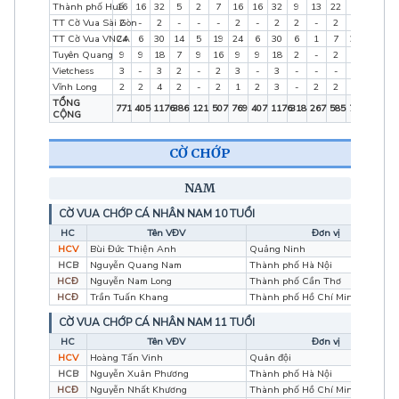
Thành phố Huế
16
16
32
5
2
7
16
16
32
9
13
22
16
16
3
TT Cờ Vua Sài Gòn
2
-
2
-
-
-
2
-
2
2
-
2
2
0
2
TT Cờ Vua VNCA
24
6
30
14
5
19
24
6
30
6
1
7
24
6
3
Tuyên Quang
9
9
18
7
9
16
9
9
18
2
-
2
9
9
1
Vietchess
3
-
3
2
-
2
3
-
3
-
-
-
3
0
3
Vĩnh Long
2
2
4
2
-
2
1
2
3
-
2
2
2
2
4
TỔNG
771
405
1176
386
121
507
769
407
1176
318
267
585
782
419
12
CỘNG
CỜ CHỚP
NAM
CỜ VUA CHỚP CÁ NHÂN NAM 10 TUỔI
HC
Tên VĐV
Đơn vị
HCV
Bùi Đức Thiện Anh
Quảng Ninh
HCB
Nguyễn Quang Nam
Thành phố Hà Nội
HCĐ
Nguyễn Nam Long
Thành phố Cần Thơ
HCĐ
Trần Tuấn Khang
Thành phố Hồ Chí Minh
CỜ VUA CHỚP CÁ NHÂN NAM 11 TUỔI
HC
Tên VĐV
Đơn vị
HCV
Hoàng Tấn Vinh
Quân đội
HCB
Nguyễn Xuân Phương
Thành phố Hà Nội
HCĐ
Nguyễn Nhất Khương
Thành phố Hồ Chí Minh