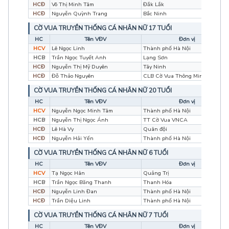
HCĐ
Võ Thị Minh Tâm
Đắk Lắk
HCĐ
Nguyễn Quỳnh Trang
Bắc Ninh
CỜ VUA TRUYỀN THỐNG CÁ NHÂN NỮ 17 TUỔI
HC
Tên VĐV
Đơn vị
HCV
Lê Ngọc Linh
Thành phố Hà Nội
HCB
Trần Ngọc Tuyết Anh
Lạng Sơn
HCĐ
Nguyễn Thị Mỹ Duyên
Tây Ninh
HCĐ
Đỗ Thảo Nguyên
CLB Cờ Vua Thông Minh
CỜ VUA TRUYỀN THỐNG CÁ NHÂN NỮ 20 TUỔI
HC
Tên VĐV
Đơn vị
HCV
Nguyễn Ngọc Minh Tâm
Thành phố Hà Nội
HCB
Nguyễn Thị Ngọc Ánh
TT Cờ Vua VNCA
HCĐ
Lê Hà Vy
Quân đội
HCĐ
Nguyễn Hải Yến
Thành phố Hà Nội
CỜ VUA TRUYỀN THỐNG CÁ NHÂN NỮ 6 TUỔI
HC
Tên VĐV
Đơn vị
HCV
Tạ Ngọc Hân
Quảng Trị
HCB
Trần Ngọc Băng Thanh
Thanh Hóa
HCĐ
Nguyễn Linh Đan
Thành phố Hà Nội
HCĐ
Trần Diệu Linh
Thành phố Hà Nội
CỜ VUA TRUYỀN THỐNG CÁ NHÂN NỮ 7 TUỔI
HC
Tên VĐV
Đơn vị