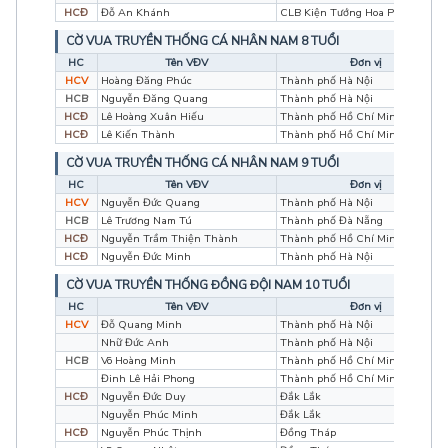
HCĐ
Đỗ An Khánh
CLB Kiện Tướng Hoa Phượng Đỏ
CỜ VUA TRUYỀN THỐNG CÁ NHÂN NAM 8 TUỔI
HC
Tên VĐV
Đơn vị
HCV
Hoàng Đăng Phúc
Thành phố Hà Nội
HCB
Nguyễn Đăng Quang
Thành phố Hà Nội
HCĐ
Lê Hoàng Xuân Hiếu
Thành phố Hồ Chí Minh
HCĐ
Lê Kiến Thành
Thành phố Hồ Chí Minh
CỜ VUA TRUYỀN THỐNG CÁ NHÂN NAM 9 TUỔI
HC
Tên VĐV
Đơn vị
HCV
Nguyễn Đức Quang
Thành phố Hà Nội
HCB
Lê Trương Nam Tú
Thành phố Đà Nẵng
HCĐ
Nguyễn Trầm Thiện Thành
Thành phố Hồ Chí Minh
HCĐ
Nguyễn Đức Minh
Thành phố Hà Nội
CỜ VUA TRUYỀN THỐNG ĐỒNG ĐỘI NAM 10 TUỔI
HC
Tên VĐV
Đơn vị
HCV
Đỗ Quang Minh
Thành phố Hà Nội
Nhữ Đức Anh
Thành phố Hà Nội
HCB
Võ Hoàng Minh
Thành phố Hồ Chí Minh
Đinh Lê Hải Phong
Thành phố Hồ Chí Minh
HCĐ
Nguyễn Đức Duy
Đắk Lắk
Nguyễn Phúc Minh
Đắk Lắk
HCĐ
Nguyễn Phúc Thịnh
Đồng Tháp