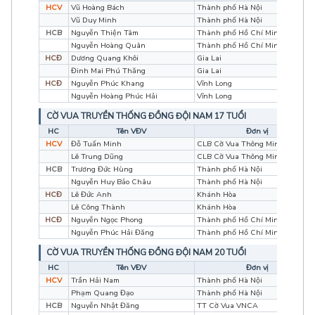
HCV
Vũ Hoàng Bách
Thành phố Hà Nội
Vũ Duy Minh
Thành phố Hà Nội
HCB
Nguyễn Thiện Tâm
Thành phố Hồ Chí Minh
Nguyễn Hoàng Quân
Thành phố Hồ Chí Minh
HCĐ
Dương Quang Khôi
Gia Lai
Đinh Mai Phú Thăng
Gia Lai
HCĐ
Nguyễn Phúc Khang
Vĩnh Long
Nguyễn Hoàng Phúc Hải
Vĩnh Long
CỜ VUA TRUYỀN THỐNG ĐỒNG ĐỘI NAM 17 TUỔI
HC
Tên VĐV
Đơn vị
HCV
Đỗ Tuấn Minh
CLB Cờ Vua Thông Minh
Lê Trung Dũng
CLB Cờ Vua Thông Minh
HCB
Trương Đức Hùng
Thành phố Hà Nội
Nguyễn Huy Bảo Châu
Thành phố Hà Nội
HCĐ
Lê Đức Anh
Khánh Hòa
Lê Công Thành
Khánh Hòa
HCĐ
Nguyễn Ngọc Phong
Thành phố Hồ Chí Minh
Nguyễn Phúc Hải Đăng
Thành phố Hồ Chí Minh
CỜ VUA TRUYỀN THỐNG ĐỒNG ĐỘI NAM 20 TUỔI
HC
Tên VĐV
Đơn vị
HCV
Trần Hải Nam
Thành phố Hà Nội
Phạm Quang Đạo
Thành phố Hà Nội
HCB
Nguyễn Nhật Đăng
TT Cờ Vua VNCA