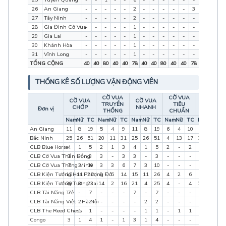
26
An Giang
-
-
-
-
-
2
-
-
-
-
-
3
0
0
5
27
Tây Ninh
-
-
-
-
-
2
-
-
-
-
-
-
0
0
2
28
Gia Đình Cờ Vua
-
-
-
-
-
1
-
-
-
-
-
-
0
0
1
29
Gia Lai
-
-
-
-
-
1
-
-
-
-
-
-
0
0
1
30
Khánh Hòa
-
-
-
-
-
1
-
-
-
-
-
-
0
0
1
31
Vĩnh Long
-
-
-
-
-
1
-
-
-
-
-
-
0
0
1
TỔNG CỘNG
40
40
80
40
40
78
40
40
80
40
40
78
160
160
3
THỐNG KÊ SỐ LƯỢNG VẬN ĐỘNG VIÊN
CỜ VUA
CỜ VUA
CỜ VUA
CỜ VUA
TRUYỀN
TIÊU
TỔNG
CHỚP
NHANH
Đơn vị
THỐNG
CHUẨN
Nam
Nữ
TC
Nam
Nữ
TC
Nam
Nữ
TC
Nam
Nữ
TC
Nam
Nữ
T
An Giang
11
8
19
5
4
9
11
8
19
6
4
10
11
9
2
Bắc Ninh
25
26
51
20
11
31
25
26
51
4
13
17
26
26
5
CLB Blue Horse
4
1
5
2
1
3
4
1
5
2
-
2
4
1
5
CLB Cờ Vua Thần Đồng
3
-
3
3
-
3
3
-
3
-
-
-
3
0
3
CLB Cờ Vua Thông Minh
7
3
10
3
3
6
7
3
10
-
-
-
8
3
1
CLB Kiện Tướng Hoa Phượng Đỏ
15
11
26
9
5
14
15
11
26
4
2
6
15
11
2
CLB Kiện Tướng Tương Lai
20
3
23
14
2
16
21
4
25
4
-
4
22
3
2
CLB Tài Năng Trẻ
7
-
7
-
-
-
7
-
7
-
-
-
7
0
7
CLB Tài Năng Việt - Hà Nội
-
2
2
-
-
-
-
2
2
-
-
-
0
2
2
CLB The Reed Chess
-
1
1
-
-
-
-
1
1
-
1
1
0
1
1
Congo
3
1
4
1
-
1
3
1
4
-
-
-
3
1
4