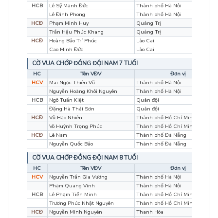
HCB
Lê Sỹ Mạnh Đức
Thành phố Hà Nội
Lê Đình Phong
Thành phố Hà Nội
HCĐ
Phạm Minh Huy
Quảng Trị
Trần Hậu Phúc Khang
Quảng Trị
HCĐ
Hoàng Bảo Trí Phúc
Lào Cai
Cao Minh Đức
Lào Cai
CỜ VUA CHỚP ĐỒNG ĐỘI NAM 7 TUỔI
HC
Tên VĐV
Đơn vị
HCV
Mai Ngọc Thiên Vũ
Thành phố Hà Nội
Nguyễn Hoàng Khôi Nguyên
Thành phố Hà Nội
HCB
Ngô Tuấn Kiệt
Quân đội
Đặng Hà Thái Sơn
Quân đội
HCĐ
Vũ Hạo Nhiên
Thành phố Hồ Chí Minh
Võ Huỳnh Trọng Phúc
Thành phố Hồ Chí Minh
HCĐ
Lê Nam
Thành phố Đà Nẵng
Nguyễn Quốc Bảo
Thành phố Đà Nẵng
CỜ VUA CHỚP ĐỒNG ĐỘI NAM 8 TUỔI
HC
Tên VĐV
Đơn vị
HCV
Nguyễn Trần Gia Vương
Thành phố Hà Nội
Phạm Quang Vinh
Thành phố Hà Nội
HCB
Lê Phạm Tiến Minh
Thành phố Hồ Chí Minh
Trương Phúc Nhật Nguyên
Thành phố Hồ Chí Minh
HCĐ
Nguyễn Minh Nguyên
Thanh Hóa