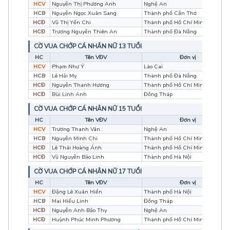
HCV
Nguyễn Thị Phương Anh
Nghệ An
HCB
Nguyễn Ngọc Xuân Sang
Thành phố Cần Thơ
HCĐ
Vũ Thị Yến Chi
Thành phố Hồ Chí Minh
HCĐ
Trương Nguyễn Thiên An
Thành phố Đà Nẵng
CỜ VUA CHỚP CÁ NHÂN NỮ 13 TUỔI
HC
Tên VĐV
Đơn vị
HCV
Phạm Như Ý
Lào Cai
HCB
Lê Hải My
Thành phố Đà Nẵng
HCĐ
Nguyễn Thanh Hương
Thành phố Hồ Chí Minh
HCĐ
Bùi Linh Anh
Đồng Tháp
CỜ VUA CHỚP CÁ NHÂN NỮ 15 TUỔI
HC
Tên VĐV
Đơn vị
HCV
Trương Thanh Vân
Nghệ An
HCB
Nguyễn Minh Chi
Thành phố Hồ Chí Minh
HCĐ
Lê Thái Hoàng Ánh
Thành phố Hồ Chí Minh
HCĐ
Vũ Nguyễn Bảo Linh
Thành phố Hà Nội
CỜ VUA CHỚP CÁ NHÂN NỮ 17 TUỔI
HC
Tên VĐV
Đơn vị
HCV
Đặng Lê Xuân Hiền
Thành phố Hà Nội
HCB
Mai Hiếu Linh
Đồng Tháp
HCĐ
Nguyễn Anh Bảo Thy
Nghệ An
HCĐ
Huỳnh Phúc Minh Phương
Thành phố Hồ Chí Minh