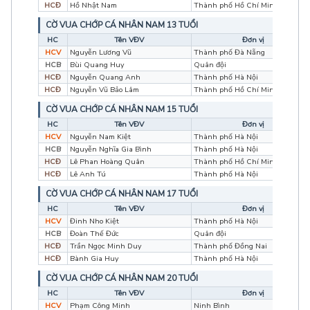
HCĐ
Hồ Nhật Nam
Thành phố Hồ Chí Minh
CỜ VUA CHỚP CÁ NHÂN NAM 13 TUỔI
HC
Tên VĐV
Đơn vị
HCV
Nguyễn Lương Vũ
Thành phố Đà Nẵng
HCB
Bùi Quang Huy
Quân đội
HCĐ
Nguyễn Quang Anh
Thành phố Hà Nội
HCĐ
Nguyễn Vũ Bảo Lâm
Thành phố Hồ Chí Minh
CỜ VUA CHỚP CÁ NHÂN NAM 15 TUỔI
HC
Tên VĐV
Đơn vị
HCV
Nguyễn Nam Kiệt
Thành phố Hà Nội
HCB
Nguyễn Nghĩa Gia Bình
Thành phố Hà Nội
HCĐ
Lê Phan Hoàng Quân
Thành phố Hồ Chí Minh
HCĐ
Lê Anh Tú
Thành phố Hà Nội
CỜ VUA CHỚP CÁ NHÂN NAM 17 TUỔI
HC
Tên VĐV
Đơn vị
HCV
Đinh Nho Kiệt
Thành phố Hà Nội
HCB
Đoàn Thế Đức
Quân đội
HCĐ
Trần Ngọc Minh Duy
Thành phố Đồng Nai
HCĐ
Bành Gia Huy
Thành phố Hà Nội
CỜ VUA CHỚP CÁ NHÂN NAM 20 TUỔI
HC
Tên VĐV
Đơn vị
HCV
Phạm Công Minh
Ninh Bình