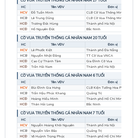
CỜ VUA TRUYỀN THỐNG CÁ NHÂN NAM 17 TUỔI
HC
Tên VĐV
Đơn vị
HCV
Đỗ Tuấn Minh
CLB Cờ Vua Thông Minh
HCB
Lê Trung Dũng
CLB Cờ Vua Thông Minh
HCĐ
Trương Đức Hùng
Thành phố Hà Nội
HCĐ
Hồ Nguyên Đức
Bắc Ninh
CỜ VUA TRUYỀN THỐNG CÁ NHÂN NAM 20 TUỔI
HC
Tên VĐV
Đơn vị
HCV
Lê Phước Kiệt
Thành phố Đà Nẵng
HCB
Nguyễn Nhật Đăng
TT Cờ Vua VNCA
HCĐ
Cao Cự Thành Tâm
Gia Đình Cờ Vua
HCĐ
Trần Hải Nam
Thành phố Hà Nội
CỜ VUA TRUYỀN THỐNG CÁ NHÂN NAM 6 TUỔI
HC
Tên VĐV
Đơn vị
HCV
Bùi Đình Gia Hưng
CLB Kiện Tướng Hoa Phượng Đỏ
HCB
Trần Hậu Phúc Khang
Quảng Trị
HCĐ
Hoàng Hiếu Minh
Thành phố Hồ Chí Minh
HCĐ
Thân Hải Long
Bắc Ninh
CỜ VUA TRUYỀN THỐNG CÁ NHÂN NAM 7 TUỔI
HC
Tên VĐV
Đơn vị
HCV
Nguyễn Hoàng Khôi Nguyên
Thành phố Hà Nội
HCB
Nguyễn Văn Bảo
Quảng Trị
HCĐ
Võ Huỳnh Trọng Phúc
Thành phố Hồ Chí Minh