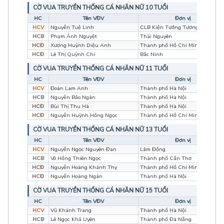
CỜ VUA TRUYỀN THỐNG CÁ NHÂN NỮ 10 TUỔI
HC
Tên VĐV
Đơn vị
HCV
Nguyễn Tuệ Linh
CLB Kiện Tướng Tương Lai
HCB
Phạm Ánh Nguyệt
Thái Nguyên
HCĐ
Xương Huỳnh Diệu Anh
Thành phố Hồ Chí Minh
HCĐ
Lê Thị Quỳnh Chi
Bắc Ninh
CỜ VUA TRUYỀN THỐNG CÁ NHÂN NỮ 11 TUỔI
HC
Tên VĐV
Đơn vị
HCV
Đoàn Lam Anh
Thành phố Hà Nội
HCB
Nguyễn Bảo Ngân
Thành phố Hà Nội
HCĐ
Bùi Thị Thu Hà
Thành phố Hà Nội
HCĐ
Nguyễn Huỳnh Hồng Ngọc
Thành phố Hồ Chí Minh
CỜ VUA TRUYỀN THỐNG CÁ NHÂN NỮ 13 TUỔI
HC
Tên VĐV
Đơn vị
HCV
Nguyễn Ngọc Nguyên Đan
Lâm Đồng
HCB
Võ Hồng Thiên Ngọc
Thành phố Cần Thơ
HCĐ
Nguyễn Hoàng Khánh Thy
Thành phố Hồ Chí Minh
HCĐ
Nguyễn Hoàng Ngân
Thành phố Hà Nội
CỜ VUA TRUYỀN THỐNG CÁ NHÂN NỮ 15 TUỔI
HC
Tên VĐV
Đơn vị
HCV
Vũ Khánh Trang
Thành phố Hà Nội
HCB
Lê Ngọc Khả Uyên
Thành phố Đà Nẵng