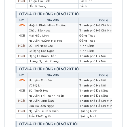
HCĐ
Thiệu Gia Linh
Bắc Ninh
Đỗ Hà Trang
Bắc Ninh
CỜ VUA CHỚP ĐỒNG ĐỘI NỮ 17 TUỔI
HC
Tên VĐV
Đơn vị
HCV
Huỳnh Phúc Minh Phương
Thành phố Hồ Chí Minh
Châu Bảo Ngọc
Thành phố Hồ Chí Minh
HCB
Mai Hiếu Linh
Đồng Tháp
Nguyễn Huỳnh Mai Hoa
Đồng Tháp
HCĐ
Bùi Thị Ngọc Chi
Ninh Bình
Lê Đặng Bảo Ngọc
Ninh Bình
HCĐ
Đặng Lê Xuân Hiền
Thành phố Hà Nội
Hoàng Nguyên Giang
Thành phố Hà Nội
CỜ VUA CHỚP ĐỒNG ĐỘI NỮ 20 TUỔI
HC
Tên VĐV
Đơn vị
HCV
Nguyễn Bình Vy
Thành phố Hà Nội
Vũ Mỹ Linh
Thành phố Hà Nội
HCB
Bùi Tuyết Hoa
Thành phố Đà Nẵng
Nguyễn Thị Thanh Ngân
Thành phố Đà Nẵng
HCĐ
Nguyễn Linh Đan
Thành phố Hồ Chí Minh
Lưu Hà Bích Ngọc
Thành phố Hồ Chí Minh
HCĐ
Nguyễn Lê Cẩm Hiền
Quảng Ninh
Trần Phương Vi
Quảng Ninh
CỜ VUA CHỚP ĐỒNG ĐỘI NỮ 6 TUỔI