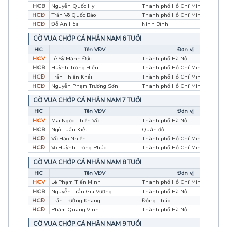
HCB
Nguyễn Quốc Hy
Thành phố Hồ Chí Minh
HCĐ
Trần Võ Quốc Bảo
Thành phố Hồ Chí Minh
HCĐ
Đỗ An Hòa
Ninh Bình
CỜ VUA CHỚP CÁ NHÂN NAM 6 TUỔI
HC
Tên VĐV
Đơn vị
HCV
Lê Sỹ Mạnh Đức
Thành phố Hà Nội
HCB
Huỳnh Trọng Hiếu
Thành phố Hồ Chí Minh
HCĐ
Trần Thiên Khải
Thành phố Hồ Chí Minh
HCĐ
Nguyễn Phạm Trường Sơn
Thành phố Hồ Chí Minh
CỜ VUA CHỚP CÁ NHÂN NAM 7 TUỔI
HC
Tên VĐV
Đơn vị
HCV
Mai Ngọc Thiên Vũ
Thành phố Hà Nội
HCB
Ngô Tuấn Kiệt
Quân đội
HCĐ
Vũ Hạo Nhiên
Thành phố Hồ Chí Minh
HCĐ
Võ Huỳnh Trọng Phúc
Thành phố Hồ Chí Minh
CỜ VUA CHỚP CÁ NHÂN NAM 8 TUỔI
HC
Tên VĐV
Đơn vị
HCV
Lê Phạm Tiến Minh
Thành phố Hồ Chí Minh
HCB
Nguyễn Trần Gia Vương
Thành phố Hà Nội
HCĐ
Trần Trường Khang
Đồng Tháp
HCĐ
Phạm Quang Vinh
Thành phố Hà Nội
CỜ VUA CHỚP CÁ NHÂN NAM 9 TUỔI