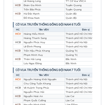
Lê Hoàng Long
TT Cờ Vua VNCA
HCĐ
Đoàn Gia Minh
Tuyên Quang
Trần Bảo Phúc
Tuyên Quang
HCĐ
Hà Đức Mạnh
Quân đội
Đỗ Khoa Nam
Quân đội
CỜ VUA TRUYỀN THỐNG ĐỒNG ĐỘI NAM 6 TUỔI
HC
Tên VĐV
Đơn vị
HCV
Hoàng Hiếu Minh
Thành phố Hồ Chí Minh
Hoàng Thanh Sang
Thành phố Hồ Chí Minh
HCB
Nguyễn Phúc Huy
Thành phố Hà Nội
Lê Đình Phong
Thành phố Hà Nội
HCĐ
Trần Hậu Phúc Khang
Quảng Trị
Phạm Minh Huy
Quảng Trị
HCĐ
Thân Hải Long
Bắc Ninh
Lưu Ngọc Đăng
Bắc Ninh
CỜ VUA TRUYỀN THỐNG ĐỒNG ĐỘI NAM 7 TUỔI
HC
Tên VĐV
Đơn vị
HCV
Nguyễn Hoàng Khôi Nguyên
Thành phố Hà Nội
Chu Công Tuấn Khang
Thành phố Hà Nội
HCB
Võ Huỳnh Trọng Phúc
Thành phố Hồ Chí Minh
Nguyễn Phúc Hải
Thành phố Hồ Chí Minh
HCĐ
Nguyễn Hoài An
Lào Cai
Phạm Quốc Cường
Lào Cai
HCĐ
Nguyễn Minh Khôi
Lâm Đồng