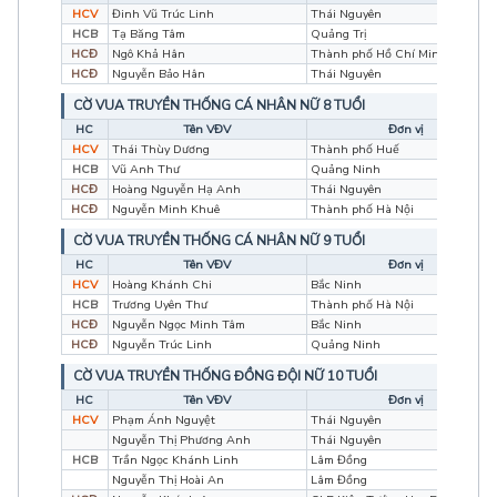
HCV
Đinh Vũ Trúc Linh
Thái Nguyên
HCB
Tạ Băng Tâm
Quảng Trị
HCĐ
Ngô Khả Hân
Thành phố Hồ Chí Minh
HCĐ
Nguyễn Bảo Hân
Thái Nguyên
CỜ VUA TRUYỀN THỐNG CÁ NHÂN NỮ 8 TUỔI
HC
Tên VĐV
Đơn vị
HCV
Thái Thùy Dương
Thành phố Huế
HCB
Vũ Anh Thư
Quảng Ninh
HCĐ
Hoàng Nguyễn Hạ Anh
Thái Nguyên
HCĐ
Nguyễn Minh Khuê
Thành phố Hà Nội
CỜ VUA TRUYỀN THỐNG CÁ NHÂN NỮ 9 TUỔI
HC
Tên VĐV
Đơn vị
HCV
Hoàng Khánh Chi
Bắc Ninh
HCB
Trương Uyên Thư
Thành phố Hà Nội
HCĐ
Nguyễn Ngọc Minh Tâm
Bắc Ninh
HCĐ
Nguyễn Trúc Linh
Quảng Ninh
CỜ VUA TRUYỀN THỐNG ĐỒNG ĐỘI NỮ 10 TUỔI
HC
Tên VĐV
Đơn vị
HCV
Phạm Ánh Nguyệt
Thái Nguyên
Nguyễn Thị Phương Anh
Thái Nguyên
HCB
Trần Ngọc Khánh Linh
Lâm Đồng
Nguyễn Thị Hoài An
Lâm Đồng