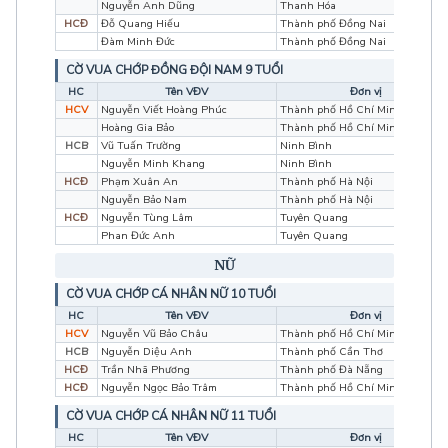
Nguyễn Anh Dũng
Thanh Hóa
HCĐ
Đỗ Quang Hiếu
Thành phố Đồng Nai
Đàm Minh Đức
Thành phố Đồng Nai
CỜ VUA CHỚP ĐỒNG ĐỘI NAM 9 TUỔI
HC
Tên VĐV
Đơn vị
HCV
Nguyễn Viết Hoàng Phúc
Thành phố Hồ Chí Minh
Hoàng Gia Bảo
Thành phố Hồ Chí Minh
HCB
Vũ Tuấn Trường
Ninh Bình
Nguyễn Minh Khang
Ninh Bình
HCĐ
Phạm Xuân An
Thành phố Hà Nội
Nguyễn Bảo Nam
Thành phố Hà Nội
HCĐ
Nguyễn Tùng Lâm
Tuyên Quang
Phan Đức Anh
Tuyên Quang
NỮ
CỜ VUA CHỚP CÁ NHÂN NỮ 10 TUỔI
HC
Tên VĐV
Đơn vị
HCV
Nguyễn Vũ Bảo Châu
Thành phố Hồ Chí Minh
HCB
Nguyễn Diệu Anh
Thành phố Cần Thơ
HCĐ
Trần Nhã Phương
Thành phố Đà Nẵng
HCĐ
Nguyễn Ngọc Bảo Trâm
Thành phố Hồ Chí Minh
CỜ VUA CHỚP CÁ NHÂN NỮ 11 TUỔI
HC
Tên VĐV
Đơn vị