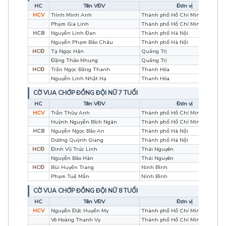
HC
Tên VĐV
Đơn vị
HCV
Trình Minh Anh
Thành phố Hồ Chí Minh
Phạm Gia Linh
Thành phố Hồ Chí Minh
HCB
Nguyễn Linh Đan
Thành phố Hà Nội
Nguyễn Phạm Bảo Châu
Thành phố Hà Nội
HCĐ
Tạ Ngọc Hân
Quảng Trị
Đặng Thảo Nhung
Quảng Trị
HCĐ
Trần Ngọc Băng Thanh
Thanh Hóa
Nguyễn Linh Nhật Hạ
Thanh Hóa
CỜ VUA CHỚP ĐỒNG ĐỘI NỮ 7 TUỔI
HC
Tên VĐV
Đơn vị
HCV
Trần Thùy Anh
Thành phố Hồ Chí Minh
Huỳnh Nguyễn Bích Ngân
Thành phố Hồ Chí Minh
HCB
Nguyễn Ngọc Bảo An
Thành phố Hà Nội
Dương Quỳnh Giang
Thành phố Hà Nội
HCĐ
Đinh Vũ Trúc Linh
Thái Nguyên
Nguyễn Bảo Hân
Thái Nguyên
HCĐ
Bùi Huyền Trang
Ninh Bình
Phạm Tuệ Mẫn
Ninh Bình
CỜ VUA CHỚP ĐỒNG ĐỘI NỮ 8 TUỔI
HC
Tên VĐV
Đơn vị
HCV
Nguyễn Đức Huyền My
Thành phố Hồ Chí Minh
Võ Hoàng Thanh Vy
Thành phố Hồ Chí Minh