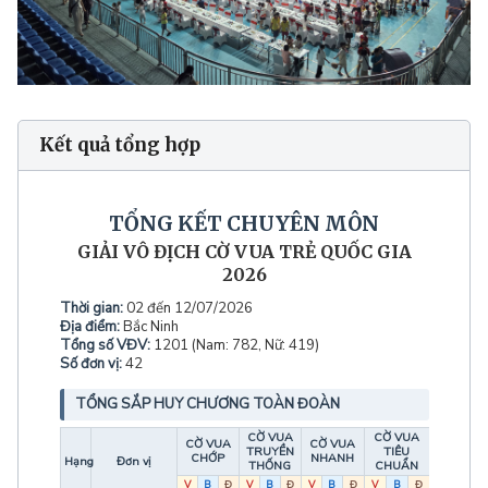
Kết quả tổng hợp
TỔNG KẾT CHUYÊN MÔN
GIẢI VÔ ĐỊCH CỜ VUA TRẺ QUỐC GIA
2026
Thời gian:
02 đến 12/07/2026
Địa điểm:
Bắc Ninh
Tổng số VĐV:
1201 (Nam: 782, Nữ: 419)
Số đơn vị:
42
TỔNG SẮP HUY CHƯƠNG TOÀN ĐOÀN
CỜ VUA
CỜ VUA
CỜ VUA
CỜ VUA
TRUYỀN
TIÊU
TỔNG
CHỚP
NHANH
Hạng
Đơn vị
THỐNG
CHUẨN
V
B
Đ
V
B
Đ
V
B
Đ
V
B
Đ
V
B
Đ