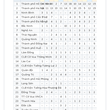
1
Thành phố Hồ Chí Minh
14
13
20
2
7
13
18
10
14
22
12
15
56
42
6
2
Thành phố Hà Nội
14
11
13
19
11
14
9
10
15
5
12
15
47
44
5
3
Ninh Bình
3
1
4
-
-
-
4
2
3
4
-
3
11
3
1
4
Thành phố Cần Thơ
1
2
7
-
1
-
4
3
5
3
3
5
8
9
1
5
Thành phố Đà Nẵng
1
5
4
1
2
-
-
3
4
3
2
7
5
12
1
6
Bắc Ninh
1
1
1
2
-
10
1
2
3
1
-
1
5
3
1
7
Nghệ An
2
-
2
-
-
-
1
-
3
1
3
2
4
3
7
8
Thái Nguyên
-
-
2
4
1
4
-
1
1
-
-
2
4
2
9
9
Quảng Ninh
2
-
4
-
1
1
1
-
6
-
1
4
3
2
1
10
Thành phố Đồng Nai
-
-
4
1
-
2
-
3
3
1
-
5
2
3
1
11
Thành phố Huế
-
1
2
2
-
-
-
-
4
-
2
2
2
3
8
12
Lâm Đồng
-
-
1
1
1
3
1
-
1
-
1
1
2
2
6
13
CLB Cờ Vua Thông Minh
-
-
-
2
2
1
-
-
-
-
-
-
2
2
1
14
Lào Cai
1
-
2
-
-
1
1
-
2
-
-
2
2
0
7
15
CLB Kiện Tướng Tương Lai
-
-
-
2
-
1
-
-
-
-
-
1
2
0
2
16
Quân đội
1
4
2
-
-
3
-
2
5
-
3
3
1
9
1
17
Quảng Trị
-
-
2
1
4
4
-
-
3
-
-
1
1
4
1
18
Thành phố Hải Phòng
-
-
2
1
-
-
-
1
2
-
-
3
1
1
7
19
Lạng Sơn
-
-
-
1
1
-
-
-
-
-
-
-
1
1
0
20
CLB Kiện Tướng Hoa Phượng Đỏ
-
-
-
1
-
3
-
-
1
-
-
-
1
0
4
21
Đồng Tháp
-
2
4
-
-
1
-
2
3
-
1
2
0
5
1
22
TT Cờ Vua VNCA
-
-
-
-
4
1
-
-
-
-
-
-
0
4
1
23
Thanh Hóa
-
-
3
-
2
-
-
1
2
-
-
1
0
3
6
24
Đắk Lắk
-
-
-
-
3
2
-
-
-
-
-
-
0
3
2
25
Tuyên Quang
-
-
1
-
-
6
-
-
-
-
-
-
0
0
7