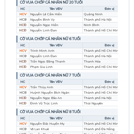
CỜ VUA CHỚP CÁ NHÂN NỮ 20 TUỔI
HC
Tên VĐV
Đơn vị
HCV
Nguyễn Lê Cẩm Hiền
Quảng Ninh
HCB
Nguyễn Bình Vy
Thành phố Hà Nội
HCĐ
Nguyễn Ngọc Hiền
Ninh Bình
HCĐ
Nguyễn Linh Đan
Thành phố Hồ Chí Minh
CỜ VUA CHỚP CÁ NHÂN NỮ 6 TUỔI
HC
Tên VĐV
Đơn vị
HCV
Trình Minh Anh
Thành phố Hồ Chí Minh
HCB
Nguyễn Linh Đan
Thành phố Hà Nội
HCĐ
Trần Ngọc Băng Thanh
Thanh Hóa
HCĐ
Phạm Gia Linh
Thành phố Hồ Chí Minh
CỜ VUA CHỚP CÁ NHÂN NỮ 7 TUỔI
HC
Tên VĐV
Đơn vị
HCV
Trần Thùy Anh
Thành phố Hồ Chí Minh
HCB
Huỳnh Nguyễn Bích Ngân
Thành phố Hồ Chí Minh
HCĐ
Nguyễn Ngọc Bảo An
Thành phố Hà Nội
HCĐ
Đinh Vũ Trúc Linh
Thái Nguyên
CỜ VUA CHỚP CÁ NHÂN NỮ 8 TUỔI
HC
Tên VĐV
Đơn vị
HCV
Nguyễn Đức Huyền My
Thành phố Hồ Chí Minh
HCB
Võ Lan Khuê
Thành phố Đà Nẵng