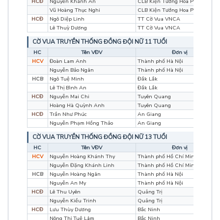
HCĐ
Nguyễn Khánh An
CLB Kiện Tướng Hoa Phượng Đỏ
Vũ Hoàng Thục Nghi
CLB Kiện Tướng Hoa Phượng Đỏ
HCĐ
Ngô Diệp Linh
TT Cờ Vua VNCA
Lê Thuỳ Dương
TT Cờ Vua VNCA
CỜ VUA TRUYỀN THỐNG ĐỒNG ĐỘI NỮ 11 TUỔI
HC
Tên VĐV
Đơn vị
HCV
Đoàn Lam Anh
Thành phố Hà Nội
Nguyễn Bảo Ngân
Thành phố Hà Nội
HCB
Ngô Tuệ Minh
Đắk Lắk
Lê Thị Bình An
Đắk Lắk
HCĐ
Nguyễn Mai Chi
Tuyên Quang
Hoàng Hà Quỳnh Anh
Tuyên Quang
HCĐ
Trần Như Phúc
An Giang
Nguyễn Phạm Hồng Thảo
An Giang
CỜ VUA TRUYỀN THỐNG ĐỒNG ĐỘI NỮ 13 TUỔI
HC
Tên VĐV
Đơn vị
HCV
Nguyễn Hoàng Khánh Thy
Thành phố Hồ Chí Minh
Nguyễn Đặng Khánh Linh
Thành phố Hồ Chí Minh
HCB
Nguyễn Hoàng Ngân
Thành phố Hà Nội
Nguyễn An My
Thành phố Hà Nội
HCĐ
Lê Thu Uyên
Quảng Trị
Nguyễn Kiều Trinh
Quảng Trị
HCĐ
Lưu Thùy Dương
Bắc Ninh
Nông Thị Tuệ Lâm
Bắc Ninh