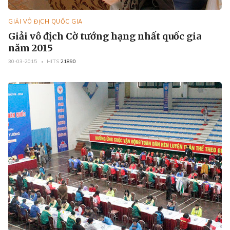
GIẢI VÔ ĐỊCH QUỐC GIA
Giải vô địch Cờ tướng hạng nhất quốc gia
năm 2015
30-03-2015
HITS
21890