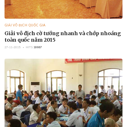
GIẢI VÔ ĐỊCH QUỐC GIA
Giải vô địch cờ tướng nhanh và chớp nhoáng
toàn quốc năm 2015
27-11-2015
HITS
18667