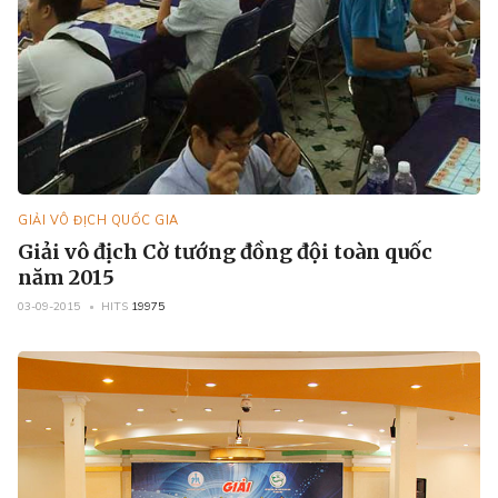
GIẢI VÔ ĐỊCH QUỐC GIA
Giải vô địch Cờ tướng đồng đội toàn quốc
năm 2015
03-09-2015
HITS
19975