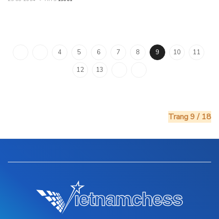
4
5
6
7
8
9
10
11
12
13
Trang 9 / 18