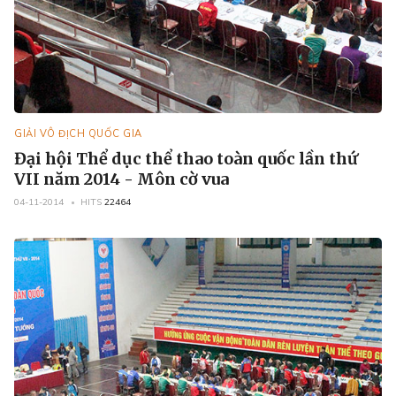
GIẢI VÔ ĐỊCH QUỐC GIA
Đại hội Thể dục thể thao toàn quốc lần thứ
VII năm 2014 - Môn cờ vua
04-11-2014
HITS
22464