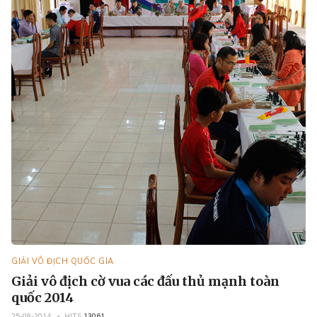
GIẢI VÔ ĐỊCH QUỐC GIA
Giải vô địch cờ vua các đấu thủ mạnh toàn
quốc 2014
25-08-2014
HITS
13061