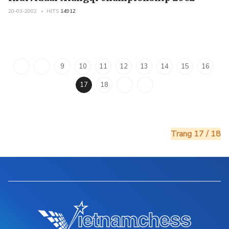
20-03-2002
HITS
14912
9
10
11
12
13
14
15
16
17
18
Trang 17 / 18