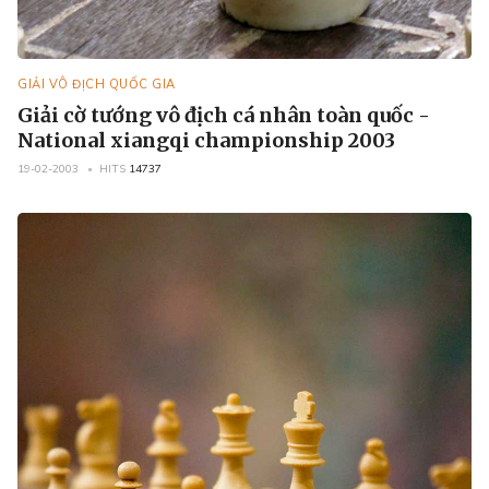
GIẢI VÔ ĐỊCH QUỐC GIA
Giải cờ tướng vô địch cá nhân toàn quốc -
National xiangqi championship 2003
19-02-2003
HITS
14737