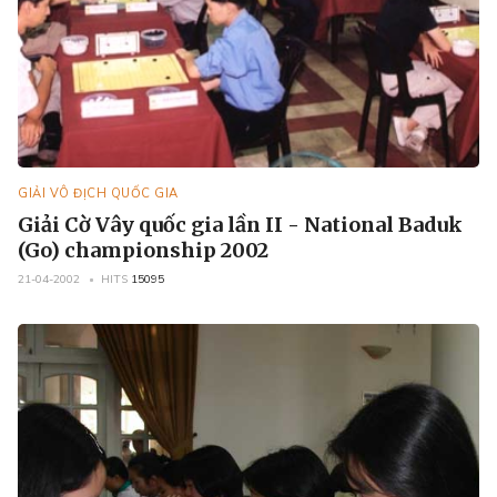
GIẢI VÔ ĐỊCH QUỐC GIA
Giải Cờ Vây quốc gia lần II - National Baduk
(Go) championship 2002
21-04-2002
HITS
15095