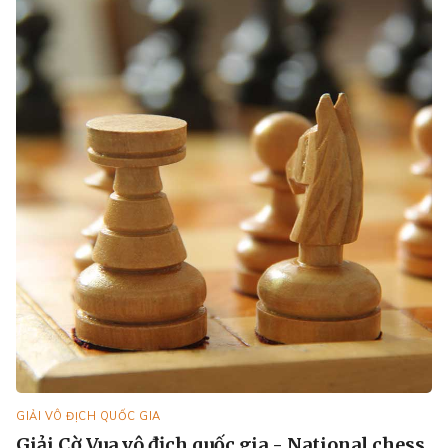
GIẢI VÔ ĐỊCH QUỐC GIA
Giải Cờ Vua vô địch quốc gia - National chess