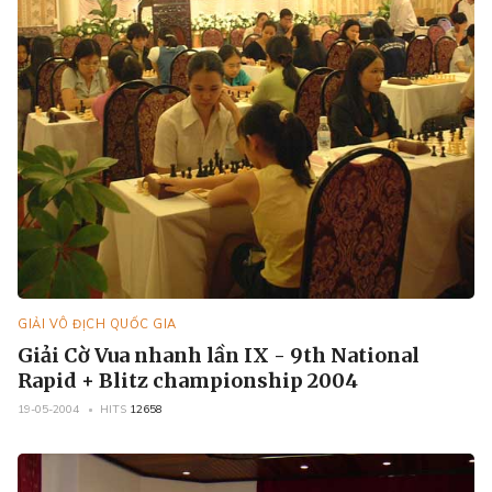
GIẢI VÔ ĐỊCH QUỐC GIA
Giải Cờ Vua nhanh lần IX - 9th National
Rapid + Blitz championship 2004
19-05-2004
HITS
12658