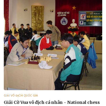
GIẢI VÔ ĐỊCH QUỐC GIA
Giải Cờ Vua vô địch cá nhân - National chess