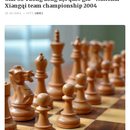
Xiangqi team championship 2004
18-10-2004
HITS
16081