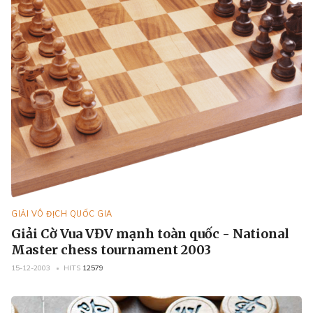
GIẢI VÔ ĐỊCH QUỐC GIA
Giải Cờ Vua VĐV mạnh toàn quốc - National
Master chess tournament 2003
15-12-2003
HITS
12579