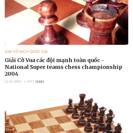
GIẢI VÔ ĐỊCH QUỐC GIA
Giải Cờ Vua các đội mạnh toàn quốc -
National Super teams chess championship
2004
22-02-2004
HITS
12441