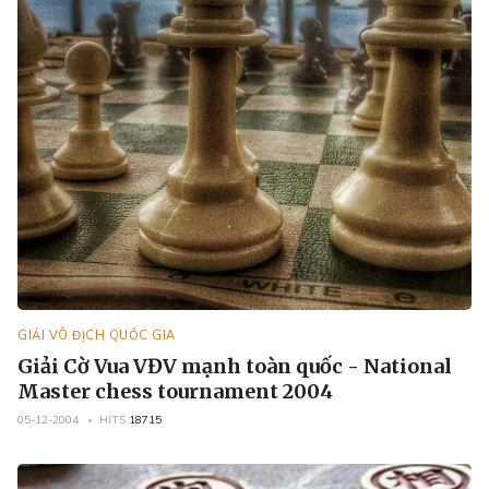
GIẢI VÔ ĐỊCH QUỐC GIA
Giải Cờ Vua VĐV mạnh toàn quốc - National
Master chess tournament 2004
05-12-2004
HITS
18715