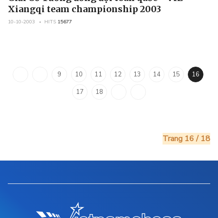
Xiangqi team championship 2003
10-10-2003
HITS
15677
9
10
11
12
13
14
15
16
17
18
Trang 16 / 18