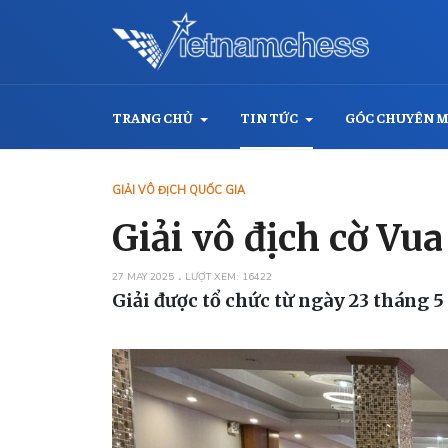
TRANG CHỦ
TIN TỨC
GÓC CHUYÊN 
GIẢI VÔ ĐỊCH QUỐC GIA
Giải vô địch cờ Vu
27 MAY 2025
LƯỢT XEM: 16422
Giải được tổ chức từ ngày 23 tháng 