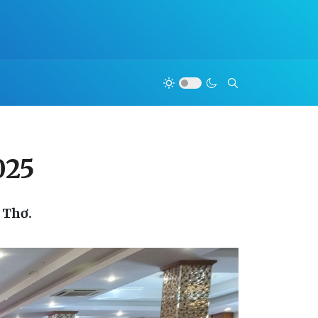
025
 Thơ.