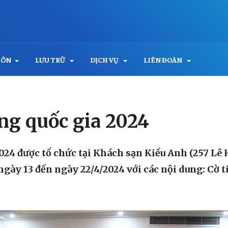
MÔN
LƯU TRỮ
DỊCH VỤ
LIÊN ĐOÀN
ớng quốc gia 2024
2024 được tổ chức tại Khách sạn Kiều Anh (257 L
ngày 13 đến ngày 22/4/2024 với các nội dung: Cờ 