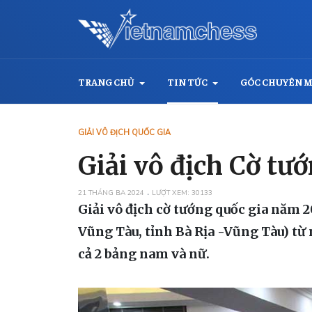
TRANG CHỦ
TIN TỨC
GÓC CHUYÊN 
GIẢI VÔ ĐỊCH QUỐC GIA
Giải vô địch Cờ tư
21 THÁNG BA 2024
LƯỢT XEM: 30133
Giải vô địch cờ tướng quốc gia năm 
Vũng Tàu, tỉnh Bà Rịa -Vũng Tàu) từ 
cả 2 bảng nam và nữ.