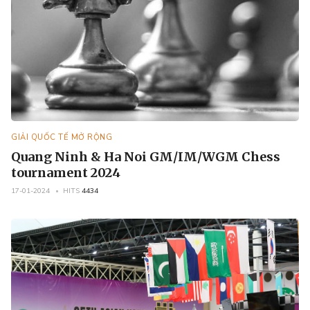
GIẢI QUỐC TẾ MỞ RỘNG
Quang Ninh & Ha Noi GM/IM/WGM Chess
tournament 2024
17-01-2024
HITS
4434