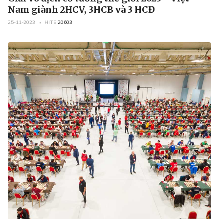
Nam giành 2HCV, 3HCB và 3 HCĐ
25-11-2023
HITS
20603