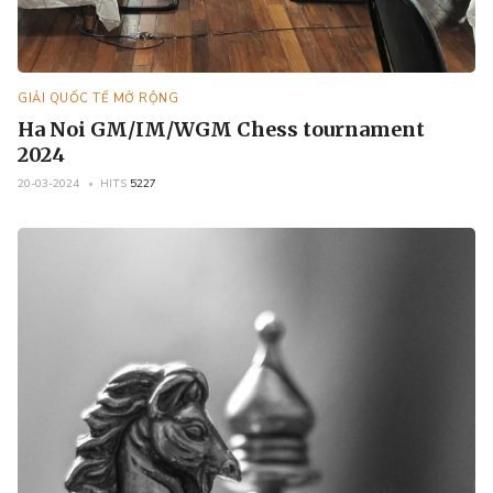
GIẢI QUỐC TẾ MỞ RỘNG
Ha Noi GM/IM/WGM Chess tournament
2024
20-03-2024
HITS
5227