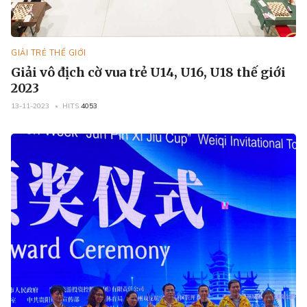
GIẢI TRẺ THẾ GIỚI
Giải vô địch cờ vua trẻ U14, U16, U18 thế giới
2023
13-11-2023
HITS
4053