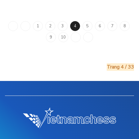
1
2
3
4
5
6
7
8
9
10
Trang 4 / 33