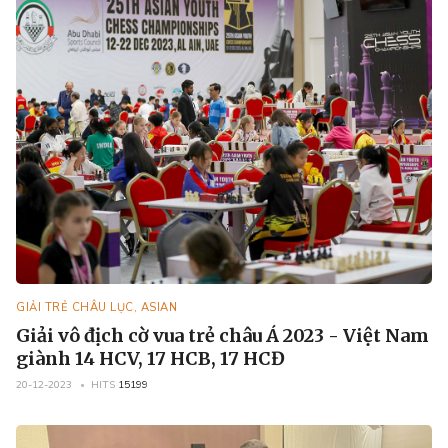
GIẢI TRẺ CHÂU LỤC, ASIAN
Giải vô địch cờ vua trẻ châu Á 2023 - Việt Nam
giành 14 HCV, 17 HCB, 17 HCĐ
20-12-2023
HITS
15199