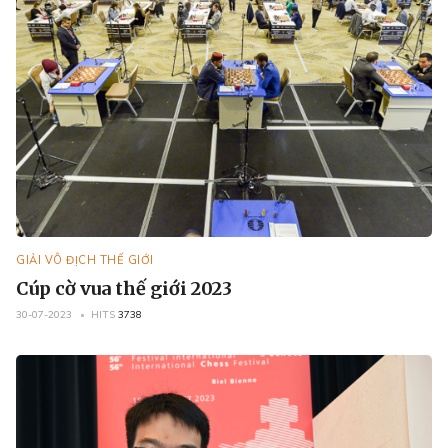
GIẢI VÔ ĐỊCH THẾ GIỚI
Cúp cờ vua thế giới 2023
30-07-2023
HITS
3738