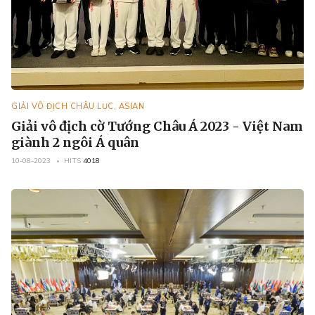
GIẢI VÔ ĐỊCH CHÂU LỤC, ASIAN
Giải vô địch cờ Tướng Châu Á 2023 - Việt Nam
giành 2 ngôi Á quân
10-08-2023
HITS
4018