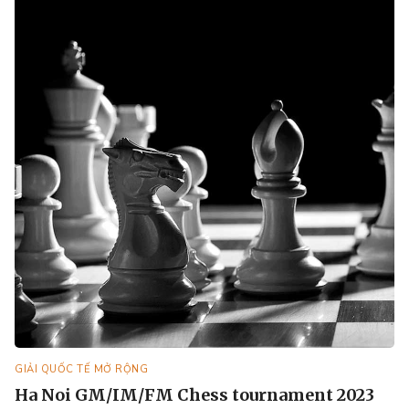
GIẢI QUỐC TẾ MỞ RỘNG
Ha Noi GM/IM/FM Chess tournament 2023