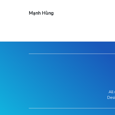
Mạnh Hùng
All
Des