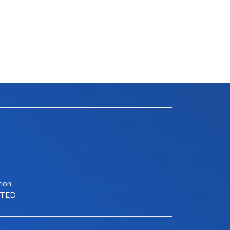
tion
ITED