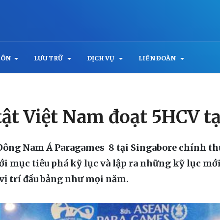
MÔN
LƯU TRỮ
DỊCH VỤ
LIÊN ĐOÀN
tật Việt Nam đoạt 5HCV t
 Đông Nam Á Paragames 8 tại Singabore chính thứ
ới mục tiêu phá kỹ lục và lập ra những kỹ lục mớ
vị trí đầu bảng như mọi năm.