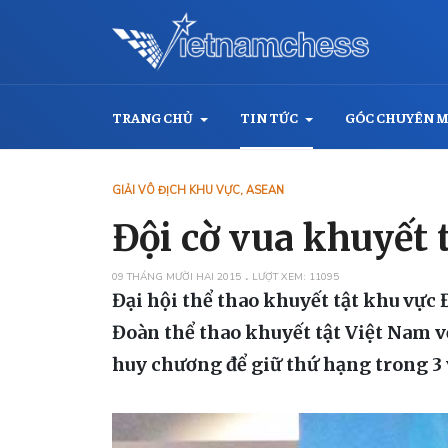
TRANG CHỦ
TIN TỨC
GÓC CHUYÊN 
GIẢI VÔ ĐỊCH KHU VỰC, ASEAN
Đội cờ vua khuyết 
09 THÁNG MƯỜI HAI 2015
LƯỢT XEM: 11095
Đại hội thể thao khuyết tật khu vực
Đoàn thể thao khuyết tật Việt Nam v
huy chương để giữ thứ hạng trong 3 