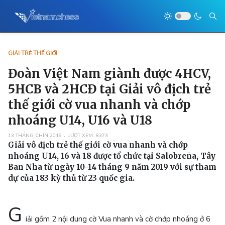
GIẢI TRẺ THẾ GIỚI
Đoàn Việt Nam giành được 4HCV,
5HCB và 2HCĐ tại Giải vô địch trẻ
thế giới cờ vua nhanh và chớp
nhoáng U14, U16 và U18
13 THÁNG CHÍN 2019
LƯỢT XEM: 8373
Giải vô địch trẻ thế giới cờ vua nhanh và chớp
nhoáng U14, 16 và 18 được tổ chức tại Salobreña, Tây
Ban Nha từ ngày 10-14 tháng 9 năm 2019 với sự tham
dự của 183 kỳ thủ từ 23 quốc gia.
G
iải gồm 2 nội dung cờ Vua nhanh và cờ chớp nhoáng ở 6