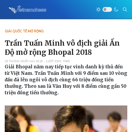
GIẢI QUỐC TẾ MỞ RỘNG
Trần Tuấn Minh vô địch giải Ấn
Độ mở rộng Bhopal 2018
29 THÁNG MƯỜI HAI 2018
LƯỢT XEM: 7080
Giải Bhopal năm nay tiếp tục vinh danh kỳ thủ đến
từ Việt Nam. Trần Tuấn Minh với 9 điểm sau 10 vòng
đấu đã lên ngôi vô địch cùng 66 triệu đồng tiền
thưởng. Theo sau là Văn Huy với 8 điểm cùng gần 50
triệu đồng tiền thưởng.