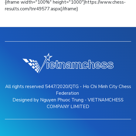
{iframe width="100%" height="1000"}https://www.chess-
results.com/tnr49577.aspx{/iframe}
All rights reserved 5447/2020/QTG - Ho Chi Minh City Chess
Federation
Designed by Nguyen Phuoc Trung - VIETNAMCHESS
COMPANY LIMITED