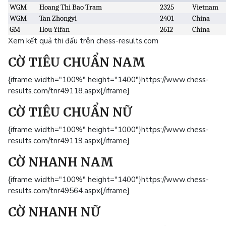
WGM
Hoang Thi Bao Tram
2325
Vietnam
WGM
Tan Zhongyi
2401
China
GM
Hou Yifan
2612
China
Xem kết quả thi đấu trên chess-results.com
CỜ TIÊU CHUẨN NAM
{iframe width="100%" height="1400"}https://www.chess-
results.com/tnr49118.aspx{/iframe}
CỜ TIÊU CHUẨN NỮ
{iframe width="100%" height="1000"}https://www.chess-
results.com/tnr49119.aspx{/iframe}
CỜ NHANH NAM
{iframe width="100%" height="1400"}https://www.chess-
results.com/tnr49564.aspx{/iframe}
CỜ NHANH NỮ