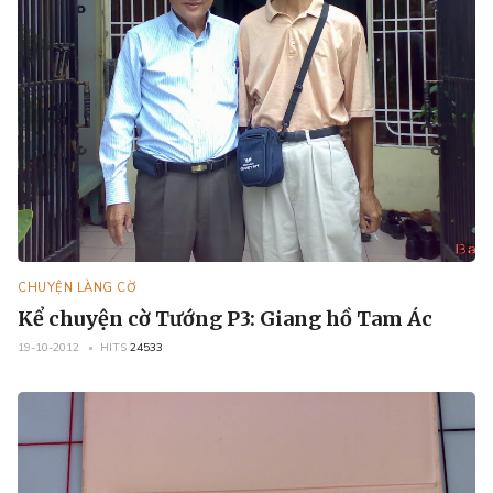
CHUYỆN LÀNG CỜ
Kể chuyện cờ Tướng P3: Giang hồ Tam Ác
19-10-2012
HITS
24533