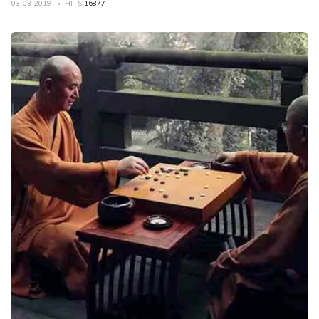
03-03-2019
HITS
16877