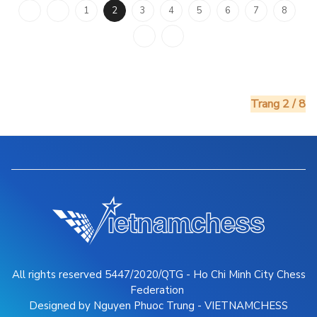
1
2
3
4
5
6
7
8
Trang 2 / 8
All rights reserved 5447/2020/QTG - Ho Chi Minh City Chess
Federation
Designed by Nguyen Phuoc Trung - VIETNAMCHESS