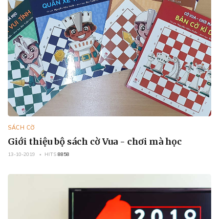
SÁCH CỜ
Giới thiệu bộ sách cờ Vua - chơi mà học
13-10-2019
HITS
8858