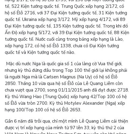
tế, 522 Kiện tướng quốc tế. Trung Quốc xếp hạng 2/172, có
hệ số Êlô 2716, với 37 Đại Kiện tướng quốc tế, 31 Kiện tướng
quốc tế. Ukraina xếp hạng 3/172. Mỹ xếp hạng 4/172, với 89
Đại Kiện tướng quốc tế, 135 Kiện tướng quốc tế. Trong khi đó
Ấn Độ xếp hạng 5/172, với 39 Đại Kiện tướng quốc tế, 88 Kiện
tướng quốc tế. Nước cuối cùng trong bảng xếp hạng là Lào,
xếp hạng 172, có hệ số Êlô 1338, chưa có Đại Kiện tướng
quốc tế và Kiện tướng quốc tế nào.
Mặc dù nước Nga là quốc gia số 1 của làng cờ Vua thế giới,
nhưng kỳ thủ đứng đầu trong Top 100 thế giới lại không phải
là người Nga mà là Carlsen Magnus (Na Uy) có hệ số Êlô
2850. Tháng 10 vừa qua hệ số Êlô của Lê Quang Liêm còn
chưa vượt qua 2700, song 01/11/2015 anh đã đạt được 2718.
Kỳ thủ Wang Hao (Trung Quốc) xếp hạng 42/Top 100 có hệ
số Êlô vừa tròn 2700. Kỳ thủ Motylev Alexander (Nga) xếp
hạng 100/Top 100 có hệ số Êlô 2653.
Gần 6 năm đã trôi qua, chỉ một mình Lê Quang Liêm cải thiện
được vị trí xếp hạng của mình từ 97 lên 33; kỳ thủ thứ 2 của