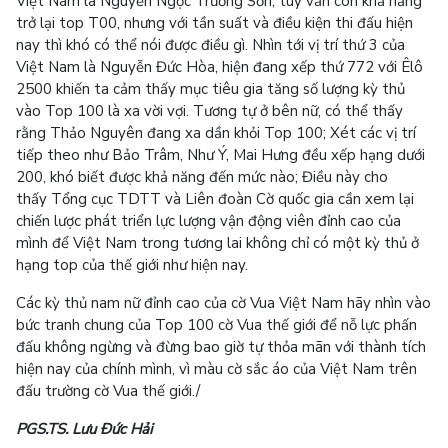
Việt Nam là Nguyễn Ngọc Trường Sơn, tuy vẫn còn khả năng
trở lại top T00, nhưng với tần suất và điều kiện thi đấu hiện
nay thì khó có thể nói được điều gì. Nhìn tới vị trí thứ 3 của
Việt Nam là Nguyễn Đức Hòa, hiện đang xếp thứ 772 với Êlô
2500 khiến ta cảm thấy mục tiêu gia tăng số lượng kỳ thủ
vào Top 100 là xa vời vợi. Tương tự ở bên nữ, có thể thấy
rằng Thảo Nguyên đang xa dần khỏi Top 100; Xét các vị trí
tiếp theo như Bảo Trâm, Như Ý, Mai Hưng đều xếp hạng dưới
200, khó biết được khả năng đến mức nào; Điều này cho
thấy Tổng cục TDTT và Liên đoàn Cờ quốc gia cần xem lại
chiến lược phát triển lực lượng vận động viên đỉnh cao của
mình để Việt Nam trong tương lai không chỉ có một kỳ thủ ở
hạng top của thế giới như hiện nay.
Các kỳ thủ nam nữ đỉnh cao của cờ Vua Việt Nam hãy nhìn vào
bức tranh chung của Top 100 cờ Vua thế giới để nỗ lực phấn
đấu không ngừng và đừng bao giờ tự thỏa mãn với thành tích
hiện nay của chính mình, vì màu cờ sắc áo của Việt Nam trên
đấu trường cờ Vua thế giới./
PGS.TS. Lưu Đức Hải