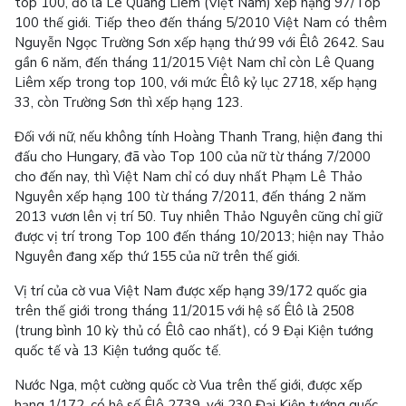
top 100, đó là Lê Quang Liêm (Việt Nam) xếp hạng 97/Top
100 thế giới. Tiếp theo đến tháng 5/2010 Việt Nam có thêm
Nguyễn Ngọc Trường Sơn xếp hạng thứ 99 với Êlô 2642. Sau
gần 6 năm, đến tháng 11/2015 Việt Nam chỉ còn Lê Quang
Liêm xếp trong top 100, với mức Êlô kỷ lục 2718, xếp hạng
33, còn Trường Sơn thì xếp hạng 123.
Đối với nữ, nếu không tính Hoàng Thanh Trang, hiện đang thi
đấu cho Hungary, đã vào Top 100 của nữ từ tháng 7/2000
cho đến nay, thì Việt Nam chỉ có duy nhất Phạm Lê Thảo
Nguyên xếp hạng 100 từ tháng 7/2011, đến tháng 2 năm
2013 vươn lên vị trí 50. Tuy nhiên Thảo Nguyên cũng chỉ giữ
được vị trí trong Top 100 đến tháng 10/2013; hiện nay Thảo
Nguyên đang xếp thứ 155 của nữ trên thế giới.
Vị trí của cờ vua Việt Nam được xếp hạng 39/172 quốc gia
trên thế giới trong tháng 11/2015 với hệ số Êlô là 2508
(trung bình 10 kỳ thủ có Êlô cao nhất), có 9 Đại Kiện tướng
quốc tế và 13 Kiện tướng quốc tế.
Nước Nga, một cường quốc cờ Vua trên thế giới, được xếp
hạng 1/172, có hệ số Êlô 2739, với 230 Đại Kiện tướng quốc