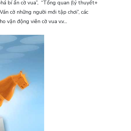
há bí ẩn cờ vua”, “Tổng quan (lý thuyết+
“Ván cờ những người mới tập chơi”, các
cho vận động viên cờ vua v.v…