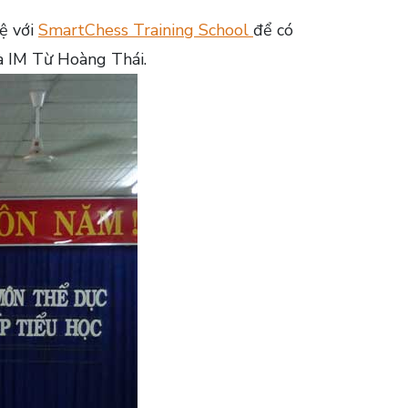
hệ với
SmartChess Training School
để có
à IM Từ Hoàng Thái.