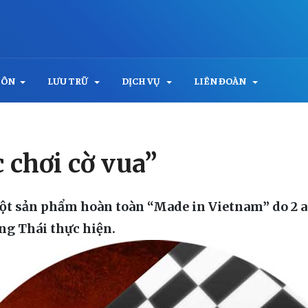
MÔN
LƯU TRỮ
DỊCH VỤ
LIÊN ĐOÀN
chơi cờ vua”
một sản phẩm hoàn toàn “Made in Vietnam” do 2 
ng Thái thực hiện.