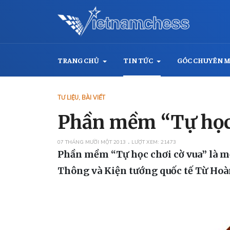
TRANG CHỦ
TIN TỨC
GÓC CHUYÊN 
TƯ LIỆU, BÀI VIẾT
Phần mềm “Tự học 
07 THÁNG MƯỜI MỘT 2013
LƯỢT XEM: 21473
Phần mềm “Tự học chơi cờ vua” là 
Thông và Kiện tướng quốc tế Từ Hoà