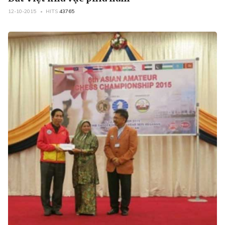
12-10-2015
HITS
43765