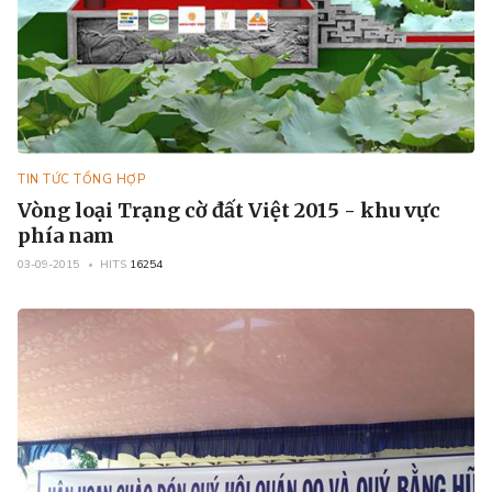
TIN TỨC TỔNG HỢP
Vòng loại Trạng cờ đất Việt 2015 - khu vực
phía nam
03-09-2015
HITS
16254