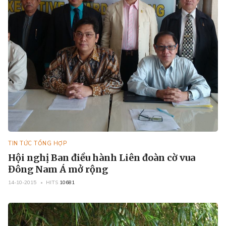
TIN TỨC TỔNG HỢP
Hội nghị Ban điều hành Liên đoàn cờ vua
Đông Nam Á mở rộng
14-10-2015
HITS
10681