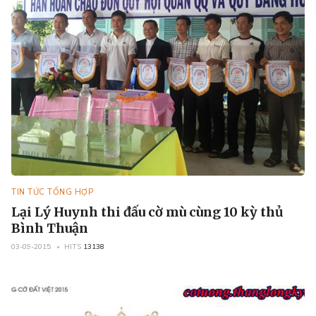
TIN TỨC TỔNG HỢP
Lại Lý Huynh thi đấu cờ mù cùng 10 kỳ thủ
Bình Thuận
03-09-2015
HITS
13138