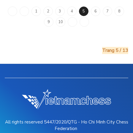
1
2
3
4
5
6
7
8
9
10
Trang 5 / 13
All rights reserved 5447/2020/QTG - Ho Chi Minh City Chess
Federation