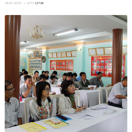
16-07-2015
HITS
12738