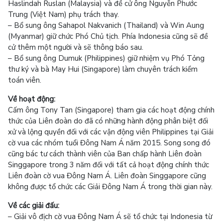
Haslindah Ruslan (Malaysia) và đề cử ông Nguyễn Phước
Trung (Việt Nam) phụ trách thay.
– Bổ sung ông Sahapol Nakvanich (Thailand) và Win Aung
(Myanmar) giữ chức Phó Chủ tịch. Phía Indonesia cũng sẽ đề
cử thêm một người và sẽ thông báo sau.
– Bổ sung ông Dumuk (Philippines) giữ nhiệm vụ Phó Tỏng
thư ký và bà May Hui (Singapore) làm chuyên trách kiểm
toán viên.
Về hoạt động:
Cấm ông Tony Tan (Singapore) tham gia các hoạt động chính
thức của Liên đoàn do đã có những hành động phân biệt đối
xử và lộng quyền đối với các vận động viên Philippines tại Giải
cờ vua các nhóm tuổi Đông Nam Á năm 2015. Song song đó
cũng bác tư cách thành viên của Ban chấp hành Liên đoàn
Singgapore trong 3 năm đối với tất cả hoạt động chính thức
Liên đoàn cờ vua Đông Nam Á. Liên đoàn Singgapore cũng
không được tổ chức các Giải Đông Nam Á trong thời gian này.
Về các giải đấu:
– Giải vô địch cờ vua Đông Nam Á sẽ tổ chức tại Indonesia từ