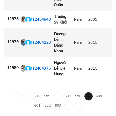
Quân
Trương
11978
12454648
Nam
2009
Sỹ Khôi
Dương
Lê
11979
12464120
Nam
2015
Đăng
Khoa
Nguyễn
11980
12464376
Lê Gia
Nam
2015
Hưng
594
595
596
597
598
599
600
601
602
603