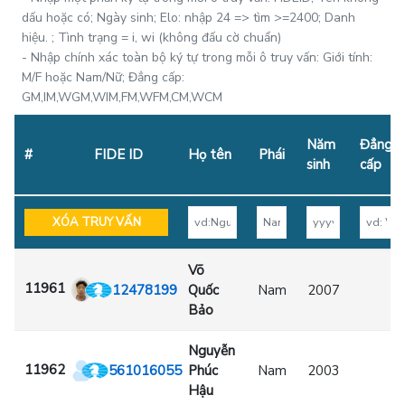
dấu hoặc có; Ngày sinh; Elo: nhập 24 => tìm >=2400; Danh
hiệu. ; Tình trạng = i, wi (không đấu cờ chuẩn)
- Nhập chính xác toàn bộ ký tự trong mỗi ô truy vấn: Giới tính:
M/F hoặc Nam/Nữ; Đẳng cấp:
GM,IM,WGM,WIM,FM,WFM,CM,WCM
Năm
Đẳng
#
FIDE ID
Họ tên
Phái
sinh
cấp
XÓA TRUY VẤN
Võ
11961
12478199
Quốc
Nam
2007
Bảo
Nguyễn
11962
561016055
Phúc
Nam
2003
Hậu