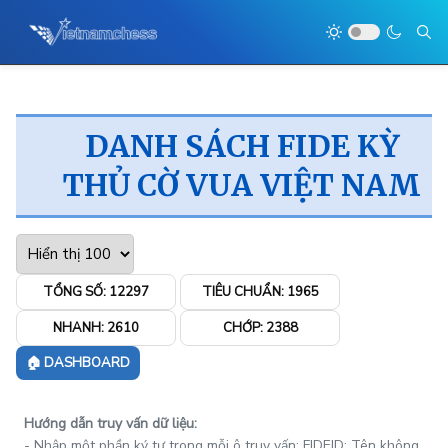
DANH SÁCH FIDE KỲ
THỦ CỜ VUA VIỆT NAM
TỔNG SỐ:
12297
TIÊU CHUẨN:
1965
NHANH:
2610
CHỚP:
2388
🏠 DASHBOARD
Hướng dẫn truy vấn dữ liệu:
- Nhập một phần ký tự trong mỗi ô truy vấn: FIDEID; Tên không