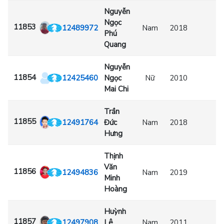
Nguyễn
Ngọc
11853
12489972
Nam
2018
Phú
Quang
Nguyễn
11854
12425460
Ngọc
Nữ
2010
Mai Chi
Trần
11855
12491764
Đức
Nam
2018
Hưng
Thịnh
Văn
11856
12494836
Nam
2019
Minh
Hoàng
Huỳnh
11857
12497908
Lê
Nam
2011