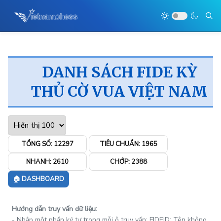
DANH SÁCH FIDE KỲ
THỦ CỜ VUA VIỆT NAM
TỔNG SỐ:
12297
TIÊU CHUẨN:
1965
NHANH:
2610
CHỚP:
2388
🏠 DASHBOARD
Hướng dẫn truy vấn dữ liệu:
- Nhập một phần ký tự trong mỗi ô truy vấn: FIDEID; Tên không