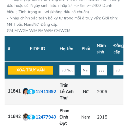
dấu hoặc có; Ngày sinh; Elo: nhập 24 => tìm >=2400; Danh
hiệu. ; Tình trạng = i, wi (không đấu cờ chuẩn)
- Nhập chính xác toàn bộ ký tự trong mỗi ô truy vấn: Giới tính:
M/F hoặc Nam/Nữ; Đẳng cấp:
GM,IM,WGM,WIM,FM,WFM,CM,WCM
Năm
Đẳng
#
FIDE ID
Họ tên
Phái
sinh
cấp
XÓA TRUY VẤN
Trần
11841
12411892
Lê Anh
Nữ
2006
Thư
Phan
11842
12477940
Đình
Nam
2015
Đạt