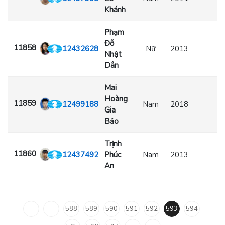
Khánh
Phạm
Đỗ
11858
12432628
Nữ
2013
Nhật
Dân
Mai
Hoàng
11859
12499188
Nam
2018
Gia
Bảo
Trịnh
11860
12437492
Phúc
Nam
2013
An
588
589
590
591
592
593
594