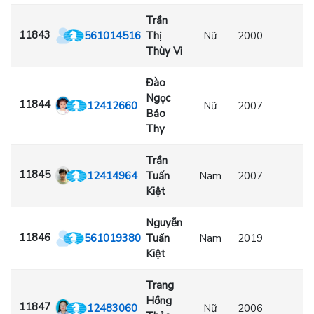
Trần
11843
561014516
Thị
Nữ
2000
Thùy Vi
Đào
Ngọc
11844
12412660
Nữ
2007
Bảo
Thy
Trần
11845
12414964
Tuấn
Nam
2007
Kiệt
Nguyễn
11846
561019380
Tuấn
Nam
2019
Kiệt
Trang
Hồng
11847
12483060
Nữ
2006