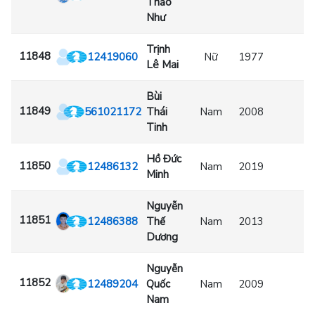
Thảo
Như
Trịnh
11848
12419060
Nữ
1977
Lê Mai
Bùi
11849
561021172
Thái
Nam
2008
Tinh
Hồ Đức
11850
12486132
Nam
2019
Minh
Nguyễn
11851
12486388
Thế
Nam
2013
Dương
Nguyễn
11852
12489204
Quốc
Nam
2009
Nam