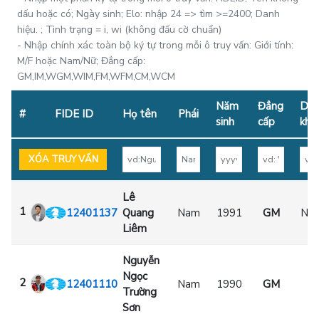
dấu hoặc có; Ngày sinh; Elo: nhập 24 => tìm >=2400; Danh
hiệu. ; Tình trạng = i, wi (không đấu cờ chuẩn)
- Nhập chính xác toàn bộ ký tự trong mỗi ô truy vấn: Giới tính:
M/F hoặc Nam/Nữ; Đẳng cấp:
GM,IM,WGM,WIM,FM,WFM,CM,WCM
Năm
Đẳng
Dan
#
FIDE ID
Họ tên
Phái
sinh
cấp
khá
XÓA TRUY VẤN
Lê
1
12401137
Quang
Nam
1991
GM
NA,
Liêm
Nguyễn
Ngọc
2
12401110
Nam
1990
GM
Trường
Sơn