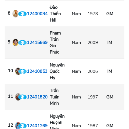
Đào
8
12400084
Thiên
Nam
1978
GM
Hải
Phạm
Trần
9
12415669
Nam
2009
IM
Gia
Phúc
Nguyễn
10
12410853
Quốc
Nam
2006
IM
Hy
Trần
11
12401820
Tuấn
Nam
1997
GM
Minh
Nguyễn
Huỳnh
12
12401269
Nam
1987
GM