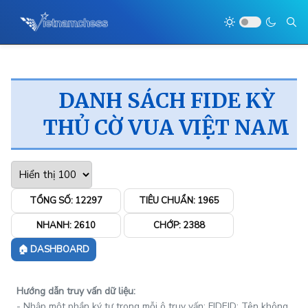
DANH SÁCH FIDE KỲ
THỦ CỜ VUA VIỆT NAM
TỔNG SỐ:
12297
TIÊU CHUẨN:
1965
NHANH:
2610
CHỚP:
2388
🏠 DASHBOARD
Hướng dẫn truy vấn dữ liệu:
- Nhập một phần ký tự trong mỗi ô truy vấn: FIDEID; Tên không