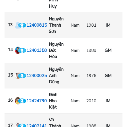
Minh
Huy
Nguyễn
13
12400815
Thanh
Nam
1981
IM
Sơn
Nguyễn
14
12401358
Đức
Nam
1989
GM
Hòa
Nguyễn
15
12400025
Anh
Nam
1976
GM
F
Dũng
Đinh
16
12424730
Nho
Nam
2010
IM
Kiệt
Võ
17
12402141
Thành
Nam
1988
IM