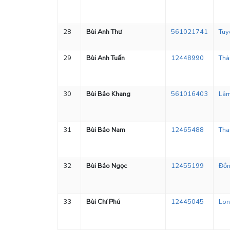
28
Bùi Anh Thư
561021741
Tuy
29
Bùi Anh Tuấn
12448990
Thà
30
Bùi Bảo Khang
561016403
Lâ
31
Bùi Bảo Nam
12465488
Tha
32
Bùi Bảo Ngọc
12455199
Đồn
33
Bùi Chí Phú
12445045
Lon