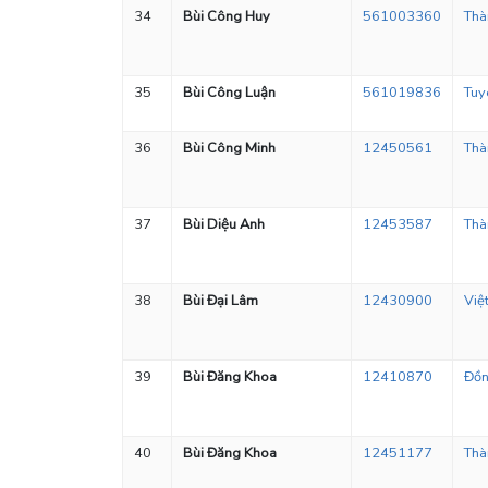
34
Bùi Công Huy
561003360
Thà
35
Bùi Công Luận
561019836
Tuy
36
Bùi Công Minh
12450561
Thà
37
Bùi Diệu Anh
12453587
Thà
38
Bùi Đại Lâm
12430900
Việ
39
Bùi Đăng Khoa
12410870
Đồn
40
Bùi Đăng Khoa
12451177
Thà