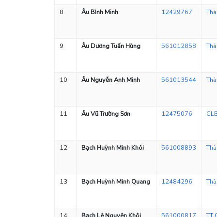
8
Âu Bình Minh
12429767
Thà
9
Âu Dương Tuấn Hùng
561012858
Thà
10
Âu Nguyễn Anh Minh
561013544
Thà
11
Âu Vũ Trường Sơn
12475076
CLB
12
Bạch Huỳnh Minh Khôi
561008893
Thà
13
Bạch Huỳnh Minh Quang
12484296
Thà
14
Bạch Lê Nguyên Khôi
561000817
TT 