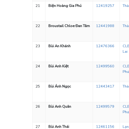
21
Biện Hoàng Gia Phú
12419257
Thà
22
Broustail Chloe Đan Tâm
12441988
Thà
23
Bùi An Khánh
12476366
CLB
Lai
24
Bùi Anh Kiệt
12499560
CLB
Phư
25
Bùi Ánh Ngọc
12443417
Thà
26
Bùi Anh Quân
12499579
CLB
Phư
27
Bùi Anh Thái
12461156
Lạn