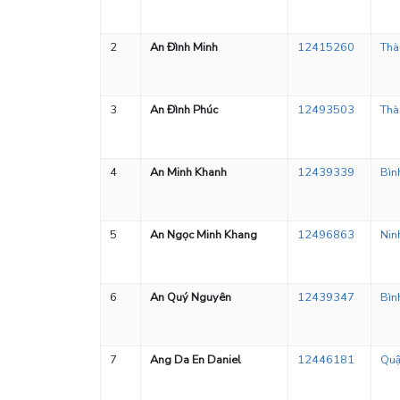
2
An Đình Minh
12415260
Thà
3
An Đình Phúc
12493503
Thà
4
An Minh Khanh
12439339
Bìn
5
An Ngọc Minh Khang
12496863
Nin
6
An Quý Nguyên
12439347
Bìn
7
Ang Da En Daniel
12446181
Quậ