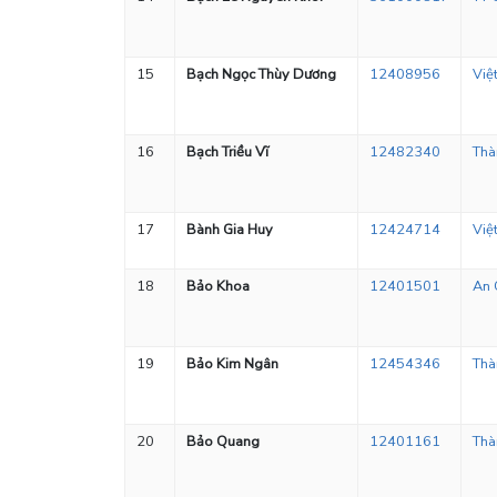
15
Bạch Ngọc Thùy Dương
12408956
Việ
16
Bạch Triều Vĩ
12482340
Thà
17
Bành Gia Huy
12424714
Việ
18
Bảo Khoa
12401501
An 
19
Bảo Kim Ngân
12454346
Thà
20
Bảo Quang
12401161
Thà