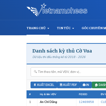
TRANG CHỦ
TIN TỨC
GÓC CHUYÊN 
Danh sách kỳ thủ Cờ Vua
Dữ liệu thi đấu thống kê từ 2018 - 2026
📄 XUẤT EXCEL
🗎 XUẤT PDF
🖨 IN
🏠 DAS
#
Họ & tên VĐV
FIDEID
ĐV h
1
An Chí Dũng
12469858
CLB