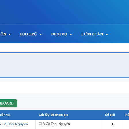
MÔN
LƯU TRỮ
DỊCH VỤ
LIÊN ĐOÀN
HBOARD
iện tại
Các ĐV đã tham gia
Số giải
Nộ
 Cờ Thái Nguyên
CLB Cờ Thái Nguyên
1