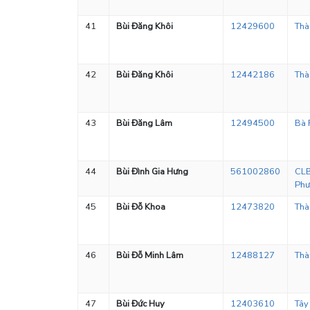
41
Bùi Đăng Khôi
12429600
Thà
42
Bùi Đăng Khôi
12442186
Thà
43
Bùi Đăng Lâm
12494500
Bà 
44
Bùi Đình Gia Hưng
561002860
CLB
Phư
45
Bùi Đỗ Khoa
12473820
Thà
46
Bùi Đỗ Minh Lâm
12488127
Thà
47
Bùi Đức Huy
12403610
Tây