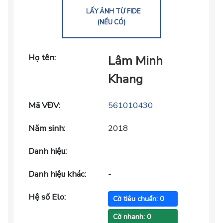
LẤY ẢNH TỪ FIDE
(NẾU CÓ)
Họ tên:
Lâm Minh
Khang
Mã VĐV:
561010430
Năm sinh:
2018
Danh hiệu:
Danh hiệu khác:
-
Hệ số Elo:
Cờ tiêu chuẩn: 0
Cờ nhanh: 0