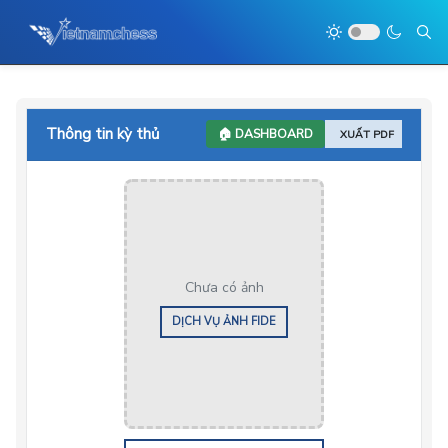
Thông tin kỳ thủ
🏠 DASHBOARD
XUẤT PDF
Chưa có ảnh
DỊCH VỤ ẢNH FIDE