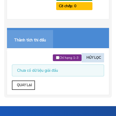
Cờ chớp: 0
Thành tích thi đấu
HỦY LỌC
Chỉ hạng 1~3
Chưa có dữ liệu giải đấu
QUAY LẠI