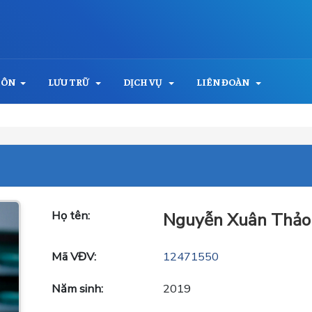
MÔN
LƯU TRỮ
DỊCH VỤ
LIÊN ĐOÀN
Họ tên:
Nguyễn Xuân Thảo
Mã VĐV:
12471550
Năm sinh:
2019