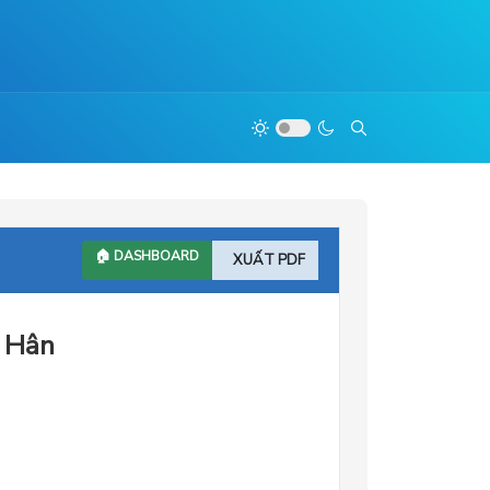
🏠 DASHBOARD
XUẤT PDF
 Hân