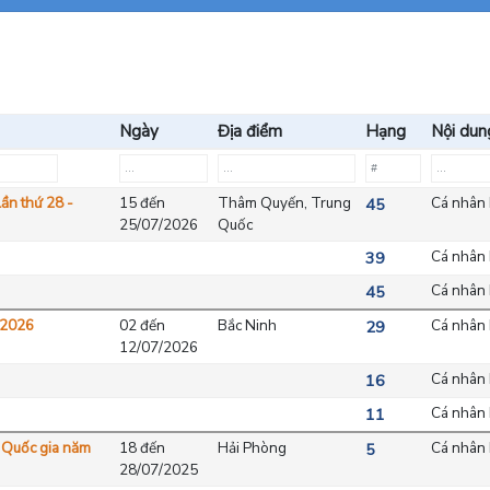
Ngày
Địa điểm
Hạng
Nội dun
lần thứ 28 -
15 đến
Thâm Quyến, Trung
Cá nhân 
45
25/07/2026
Quốc
Cá nhân 
39
Cá nhân 
45
a 2026
02 đến
Bắc Ninh
Cá nhân 
29
12/07/2026
Cá nhân 
16
Cá nhân 
11
c Quốc gia năm
18 đến
Hải Phòng
Cá nhân 
5
28/07/2025