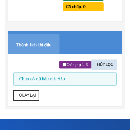
Cờ chớp: 0
Thành tích thi đấu
HỦY LỌC
Chỉ hạng 1~3
Chưa có dữ liệu giải đấu
QUAY LẠI