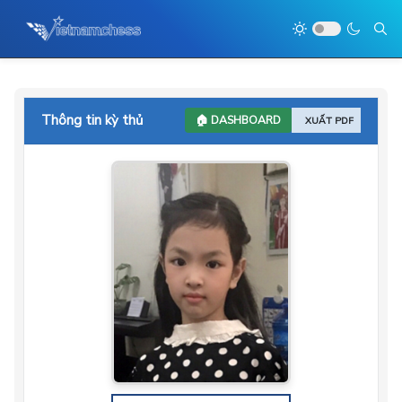
Thông tin kỳ thủ
🏠 DASHBOARD
XUẤT PDF