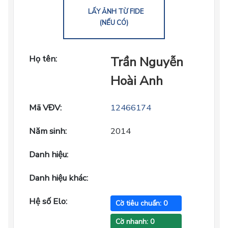
LẤY ẢNH TỪ FIDE
(NẾU CÓ)
Họ tên:
Trần Nguyễn
Hoài Anh
Mã VĐV:
12466174
Năm sinh:
2014
Danh hiệu:
Danh hiệu khác:
Hệ số Elo:
Cờ tiêu chuẩn: 0
Cờ nhanh: 0