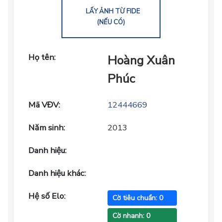
LẤY ẢNH TỪ FIDE
(NẾU CÓ)
Họ tên:
Hoàng Xuân
Phúc
Mã VĐV:
12444669
Năm sinh:
2013
Danh hiệu:
Danh hiệu khác:
Hệ số Elo:
Cờ tiêu chuẩn: 0
Cờ nhanh: 0