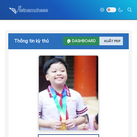
Thông tin kỳ thủ
🏠 DASHBOARD
XUẤT PDF