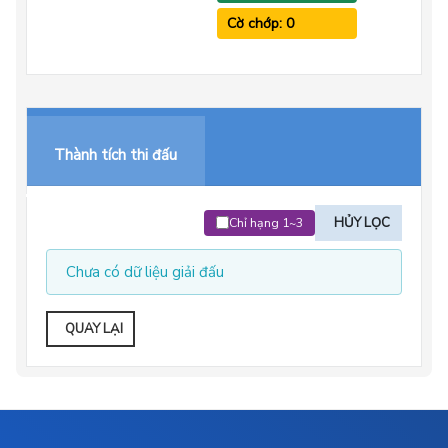
Cờ chớp: 0
Thành tích thi đấu
HỦY LỌC
Chỉ hạng 1~3
Chưa có dữ liệu giải đấu
QUAY LẠI