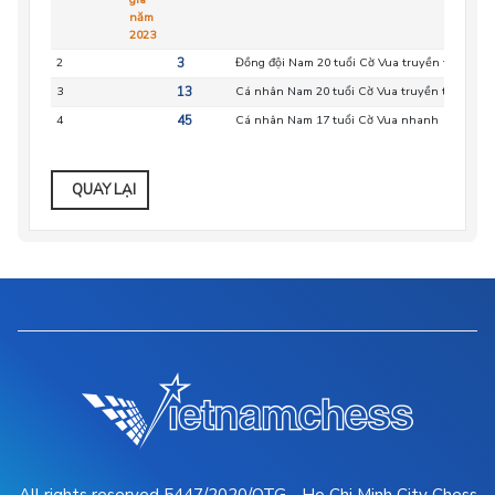
năm
2023
2
3
Đồng đội Nam 20 tuổi Cờ Vua truyền thống
3
13
Cá nhân Nam 20 tuổi Cờ Vua truyền thống
4
45
Cá nhân Nam 17 tuổi Cờ Vua nhanh
QUAY LẠI