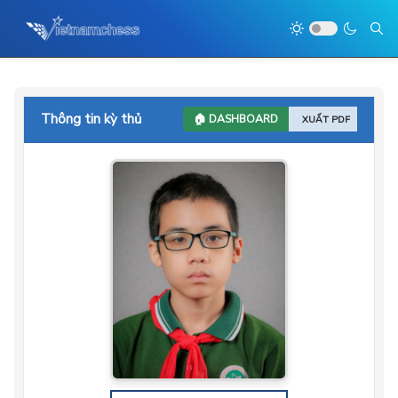
Thông tin kỳ thủ
🏠 DASHBOARD
XUẤT PDF