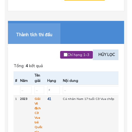
Thành tích thi đấu
HỦY LỌC
Chỉ hạng 1~3
Tổng:
4
kết quả
Tên
#
Năm
giải
Hạng
Nội dung
1
2023
Giải
41
Cá nhân Nam 17 tuổi Cờ Vua chớp
Vô
địch
Cờ
Vua
trẻ
Quốc
gia