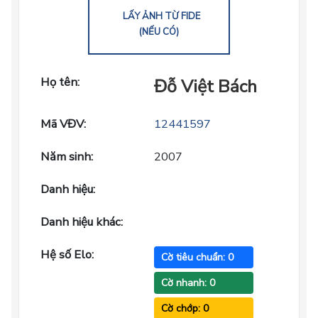
LẤY ẢNH TỪ FIDE
(NẾU CÓ)
Họ tên:
Đỗ Việt Bách
Mã VĐV:
12441597
Năm sinh:
2007
Danh hiệu:
Danh hiệu khác:
Hệ số Elo:
Cờ tiêu chuẩn: 0
Cờ nhanh: 0
Cờ chớp: 0