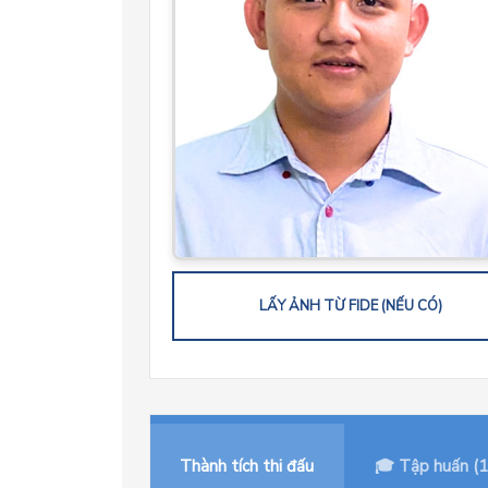
LẤY ẢNH TỪ FIDE (NẾU CÓ)
Thành tích thi đấu
🎓 Tập huấn (1