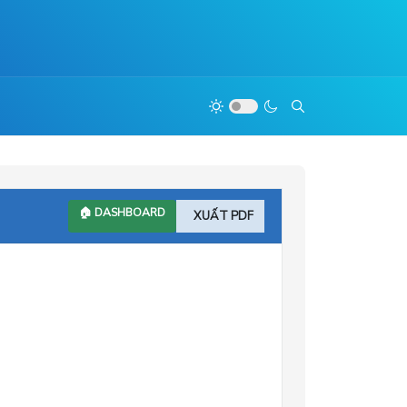
🏠 DASHBOARD
XUẤT PDF