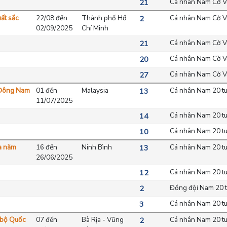
Cá nhân Nam Cờ Vu
21
uất sắc
22/08 đến
Thành phố Hồ
Cá nhân Nam Cờ V
2
02/09/2025
Chí Minh
Cá nhân Nam Cờ V
21
Cá nhân Nam Cờ V
20
Cá nhân Nam Cờ Vu
27
i Đông Nam
01 đến
Malaysia
Cá nhân Nam 20 tu
13
11/07/2025
Cá nhân Nam 20 tu
14
Cá nhân Nam 20 tu
10
ia năm
16 đến
Ninh Bình
Cá nhân Nam 20 tu
13
26/06/2025
Cá nhân Nam 20 tu
12
Đồng đội Nam 20 t
2
Cá nhân Nam 20 tu
3
c bộ Quốc
07 đến
Bà Rịa - Vũng
Cá nhân Nam 20 tu
2