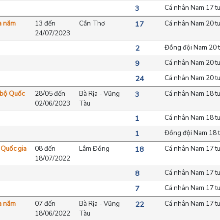
Cá nhân Nam 17 tu
3
ia năm
13 đến
Cần Thơ
Cá nhân Nam 20 tu
17
24/07/2023
Đồng đội Nam 20 t
2
Cá nhân Nam 20 tu
9
Cá nhân Nam 20 tu
24
c bộ Quốc
28/05 đến
Bà Rịa - Vũng
Cá nhân Nam 18 tu
3
02/06/2023
Tàu
Cá nhân Nam 18 tu
1
Đồng đội Nam 18 t
1
c Quốc gia
08 đến
Lâm Đồng
Cá nhân Nam 17 tu
18
18/07/2022
Cá nhân Nam 17 tu
8
Cá nhân Nam 17 tu
7
ia năm
07 đến
Bà Rịa - Vũng
Cá nhân Nam 17 tu
22
18/06/2022
Tàu