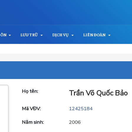
MÔN
LƯU TRỮ
DỊCH VỤ
LIÊN ĐOÀN
Họ tên:
Trần Võ Quốc Bảo
Mã VĐV:
12425184
Năm sinh:
2006