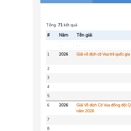
Tổng:
71
kết quả
#
Năm
Tên giải
1
2026
Giải vô địch cờ Vua trẻ quốc gi
2
3
4
5
6
2026
Giải Vô địch Cờ Vua đồng đội Q
năm 2026
7
8