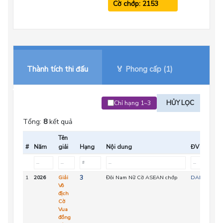
Cờ chớp: 2153
Thành tích thi đấu
🏅 Phong cấp (1)
HỦY LỌC
Chỉ hạng 1~3
Tổng:
8
kết quả
Tên
#
Năm
giải
Hạng
Nội dung
ĐV
1
2026
Giải
3
Đôi Nam Nữ Cờ ASEAN chớp
DAN
Vô
địch
Cờ
Vua
đồng