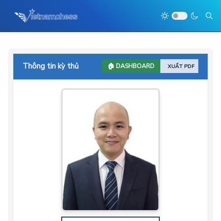
Thông tin kỳ thủ
🏠 DASHBOARD
XUẤT PDF