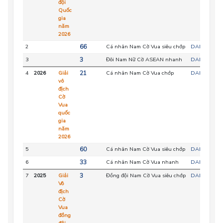
đội
Quốc
gia
năm
2026
2
66
Cá nhân Nam Cờ Vua siêu chớp
DAN
3
3
Đôi Nam Nữ Cờ ASEAN nhanh
DAN
4
2026
Giải
21
Cá nhân Nam Cờ Vua chớp
DAN
vô
địch
Cờ
Vua
quốc
gia
năm
2026
5
60
Cá nhân Nam Cờ Vua siêu chớp
DAN
6
33
Cá nhân Nam Cờ Vua nhanh
DAN
7
2025
Giải
3
Đồng đội Nam Cờ Vua siêu chớp
DAN
Vô
địch
Cờ
Vua
đồng