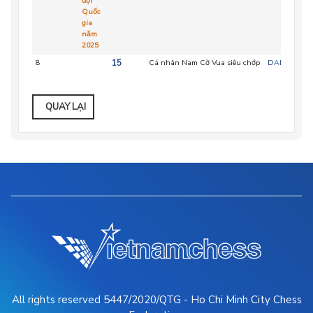
đội
Quốc
gia
năm
2025
8
15
Cá nhân Nam Cờ Vua siêu chớp
DAN
QUAY LẠI
All rights reserved 5447/2020/QTG - Ho Chi Minh City Chess