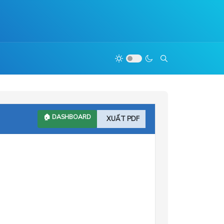
🏠 DASHBOARD
XUẤT PDF