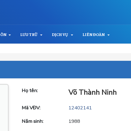
MÔN
LƯU TRỮ
DỊCH VỤ
LIÊN ĐOÀN
Họ tên:
Võ Thành Ninh
Mã VĐV:
12402141
Năm sinh:
1988