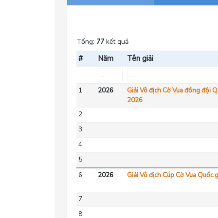
Tổng:
77
kết quả
#
Năm
Tên giải
1
2026
Giải Vô địch Cờ Vua đồng đội 
2026
2
3
4
5
6
2026
Giải Vô địch Cúp Cờ Vua Quốc 
7
8