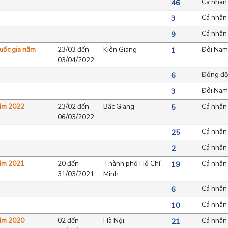
Cá nhân
46
Cá nhân
3
Cá nhân
9
Quốc gia năm
23/03 đến
Kiên Giang
Đôi Nam
1
03/04/2022
Đồng độ
6
Đôi Nam 
3
năm 2022
23/02 đến
Bắc Giang
Cá nhân
5
06/03/2022
Cá nhân
25
Cá nhân
2
năm 2021
20 đến
Thành phố Hồ Chí
Cá nhân
19
31/03/2021
Minh
Cá nhân
6
Cá nhân
10
năm 2020
02 đến
Hà Nội
Cá nhân
21