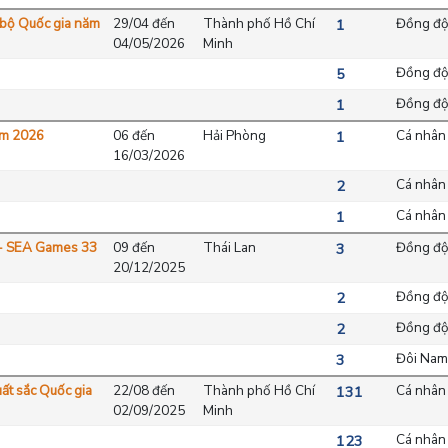
c bộ Quốc gia năm
29/04 đến
Thành phố Hồ Chí
Đồng độ
1
04/05/2026
Minh
Đồng độ
5
Đồng độ
1
năm 2026
06 đến
Hải Phòng
Cá nhân
1
16/03/2026
Cá nhân
2
Cá nhân
1
 - SEA Games 33
09 đến
Thái Lan
Đồng độ
3
20/12/2025
Đồng độ
2
Đồng độ
2
Đôi Nam
3
uất sắc Quốc gia
22/08 đến
Thành phố Hồ Chí
Cá nhân
131
02/09/2025
Minh
Cá nhân
123