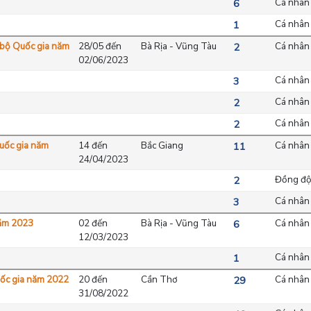
Cá nhân
6
Cá nhân
1
c bộ Quốc gia năm
28/05 đến
Bà Rịa - Vũng Tàu
Cá nhân
2
02/06/2023
Cá nhân
3
Cá nhân
2
Cá nhân
2
Quốc gia năm
14 đến
Bắc Giang
Cá nhân
11
24/04/2023
Đồng độ
2
Cá nhân
3
năm 2023
02 đến
Bà Rịa - Vũng Tàu
Cá nhân
6
12/03/2023
Cá nhân
1
uốc gia năm 2022
20 đến
Cần Thơ
Cá nhân
29
31/08/2022