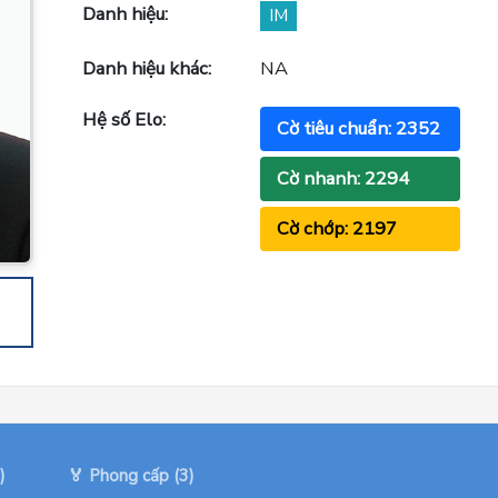
Danh hiệu:
IM
Danh hiệu khác:
NA
Hệ số Elo:
Cờ tiêu chuẩn: 2352
Cờ nhanh: 2294
Cờ chớp: 2197
)
🏅 Phong cấp (3)