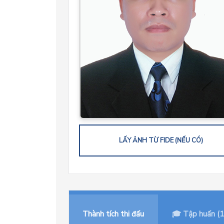
LẤY ẢNH TỪ FIDE (NẾU CÓ)
Thành tích thi đấu
🎓 Tập huấn (1