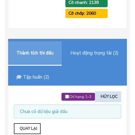
Cờ nhanh: 2138
Cờ chớp: 2060
Thành tích thi đấu
Hoạt động trọng tài (2)
🎓 Tập huấn (2)
HỦY LỌC
Chỉ hạng 1~3
Chưa có dữ liệu giải đấu
QUAY LẠI