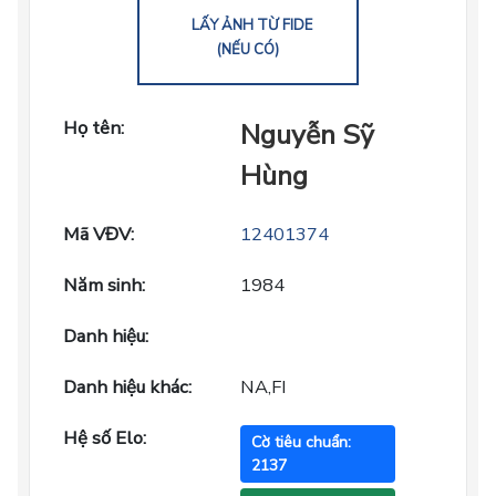
LẤY ẢNH TỪ FIDE
(NẾU CÓ)
Họ tên:
Nguyễn Sỹ
Hùng
Mã VĐV:
12401374
Năm sinh:
1984
Danh hiệu:
Danh hiệu khác:
NA,FI
Hệ số Elo:
Cờ tiêu chuẩn:
2137