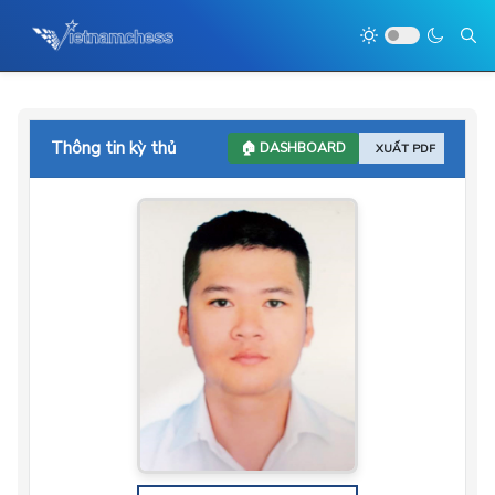
Thông tin kỳ thủ
🏠 DASHBOARD
XUẤT PDF