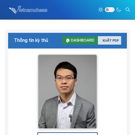
Thông tin kỳ thủ
🏠 DASHBOARD
XUẤT PDF