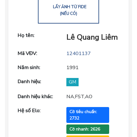
LẤY ẢNH TỪ FIDE
(NẾU CÓ)
Họ tên:
Lê Quang Liêm
Mã VĐV:
12401137
Năm sinh:
1991
Danh hiệu:
GM
Danh hiệu khác:
NA,FST,AO
Hệ số Elo:
Cờ tiêu chuẩn:
2732
Cờ nhanh: 2626