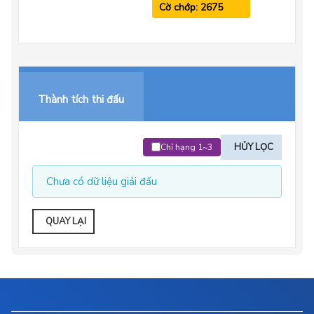
Cờ chớp: 2675
Thành tích thi đấu
HỦY LỌC
Chỉ hạng 1~3
Chưa có dữ liệu giải đấu
QUAY LẠI