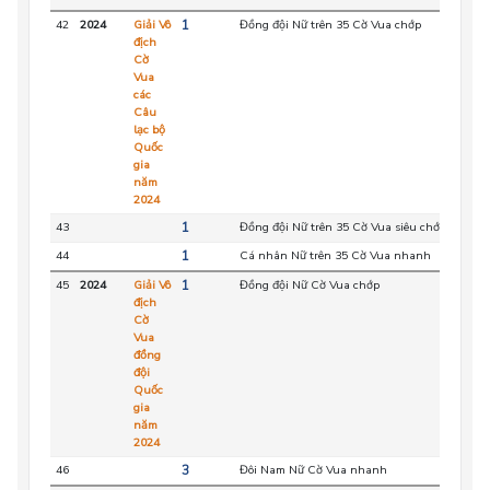
42
2024
Giải Vô
1
Đồng đội Nữ trên 35 Cờ Vua chớp
HC
địch
Cờ
Vua
các
Câu
lạc bộ
Quốc
gia
năm
2024
43
1
Đồng đội Nữ trên 35 Cờ Vua siêu chớp
HC
44
1
Cá nhân Nữ trên 35 Cờ Vua nhanh
HC
45
2024
Giải Vô
1
Đồng đội Nữ Cờ Vua chớp
HC
địch
Cờ
Vua
đồng
đội
Quốc
gia
năm
2024
46
3
Đôi Nam Nữ Cờ Vua nhanh
HC