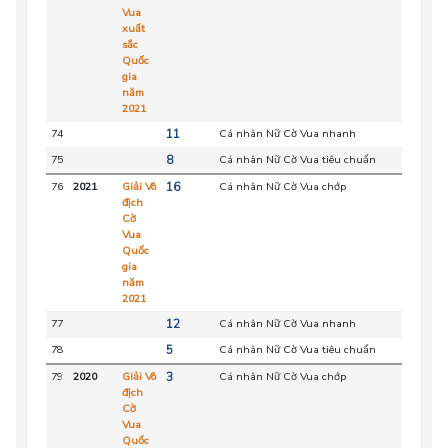
Vua
xuất
sắc
Quốc
gia
năm
2021
74
11
Cá nhân Nữ Cờ Vua nhanh
HC
75
8
Cá nhân Nữ Cờ Vua tiêu chuẩn
HC
76
2021
Giải Vô
16
Cá nhân Nữ Cờ Vua chớp
HC
địch
Cờ
Vua
Quốc
gia
năm
2021
77
12
Cá nhân Nữ Cờ Vua nhanh
HC
78
5
Cá nhân Nữ Cờ Vua tiêu chuẩn
HC
79
2020
Giải Vô
3
Cá nhân Nữ Cờ Vua chớp
HC
địch
Cờ
Vua
Quốc