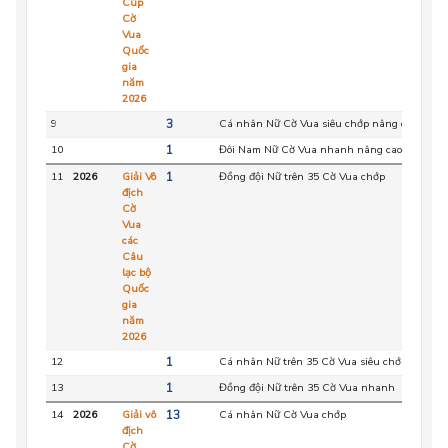
Cúp
Cờ
Vua
Quốc
gia
năm
2026
9
3
Cá nhân Nữ Cờ Vua siêu chớp nâng cao
HC
10
1
Đôi Nam Nữ Cờ Vua nhanh nâng cao
HC
11
2026
Giải Vô
1
Đồng đội Nữ trên 35 Cờ Vua chớp
HC
địch
Cờ
Vua
các
Câu
lạc bộ
Quốc
gia
năm
2026
12
1
Cá nhân Nữ trên 35 Cờ Vua siêu chớp
HC
13
1
Đồng đội Nữ trên 35 Cờ Vua nhanh
HC
14
2026
Giải vô
13
Cá nhân Nữ Cờ Vua chớp
HC
địch
Cờ