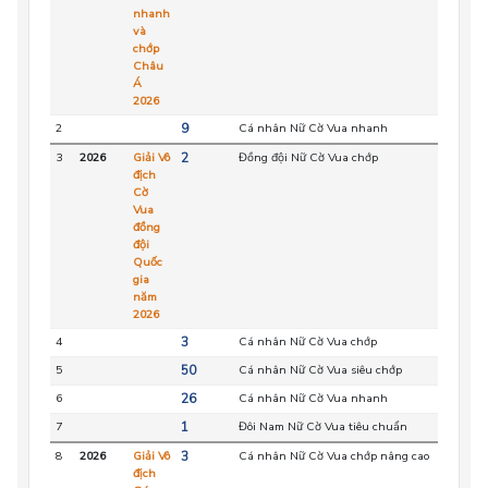
nhanh
và
chớp
Châu
Á
2026
2
9
Cá nhân Nữ Cờ Vua nhanh
VIE
3
2026
Giải Vô
2
Đồng đội Nữ Cờ Vua chớp
HC
địch
Cờ
Vua
đồng
đội
Quốc
gia
năm
2026
4
3
Cá nhân Nữ Cờ Vua chớp
HC
5
50
Cá nhân Nữ Cờ Vua siêu chớp
HC
6
26
Cá nhân Nữ Cờ Vua nhanh
HC
7
1
Đôi Nam Nữ Cờ Vua tiêu chuẩn
HC
8
2026
Giải Vô
3
Cá nhân Nữ Cờ Vua chớp nâng cao
HC
địch