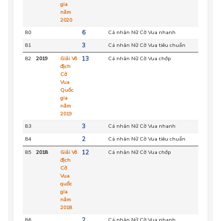
gia
năm
2020
80
6
Cá nhân Nữ Cờ Vua nhanh
HC
81
3
Cá nhân Nữ Cờ Vua tiêu chuẩn
HC
82
2019
Giải Vô
13
Cá nhân Nữ Cờ Vua chớp
HC
địch
Cờ
Vua
Quốc
gia
năm
2019
83
3
Cá nhân Nữ Cờ Vua nhanh
HC
84
2
Cá nhân Nữ Cờ Vua tiêu chuẩn
HC
85
2018
Giải Vô
12
Cá nhân Nữ Cờ Vua chớp
HC
địch
Cờ
Vua
quốc
gia
năm
2018
86
2
Cá nhân Nữ Cờ Vua nhanh
HC