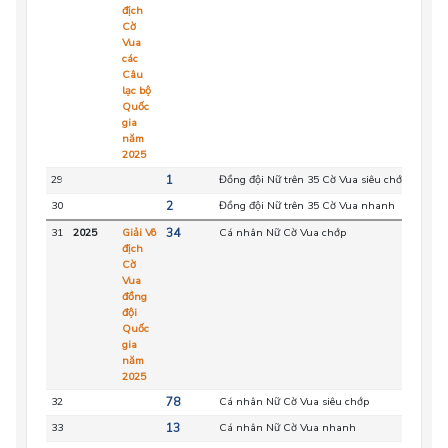
địch
Cờ
Vua
các
Câu
lạc bộ
Quốc
gia
năm
2025
29
1
Đồng đội Nữ trên 35 Cờ Vua siêu chớp
HC
30
2
Đồng đội Nữ trên 35 Cờ Vua nhanh
HC
31
2025
Giải Vô
34
Cá nhân Nữ Cờ Vua chớp
HC
địch
Cờ
Vua
đồng
đội
Quốc
gia
năm
2025
32
78
Cá nhân Nữ Cờ Vua siêu chớp
HC
33
13
Cá nhân Nữ Cờ Vua nhanh
HC