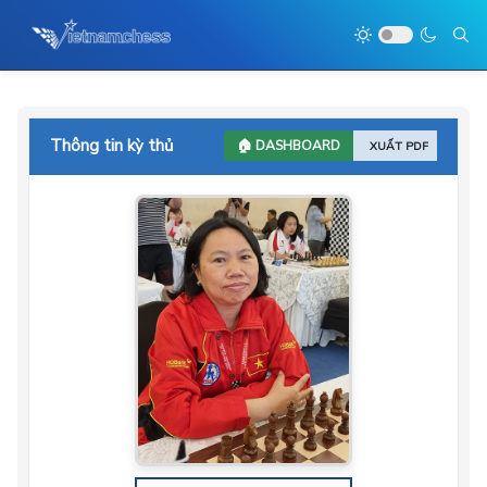
Thông tin kỳ thủ
🏠 DASHBOARD
XUẤT PDF