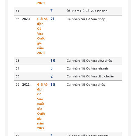
2023
61
7
Đôi Nam Nữ Cờ Vua nhanh
HC
62
2023
Giải Vô
21
Cá nhân Nữ Cờ Vua chớp
HC
địch
Cờ
Vua
Quốc
gia
năm
2023
63
18
Cá nhân Nữ Cờ Vua siêu chớp
HC
64
5
Cá nhân Nữ Cờ Vua nhanh
HC
65
2
Cá nhân Nữ Cờ Vua tiêu chuẩn
HC
66
2022
Giải Vô
16
Cá nhân Nữ Cờ Vua chớp
HC
địch
Cờ
Vua
xuất
sắc
Quốc
gia
năm
2022
67
3
Cá nhân Nữ Cờ Vua nhanh
HC