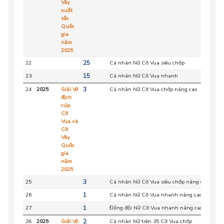
Vây
xuất
sắc
Quốc
gia
năm
2025
22
25
Cá nhân Nữ Cờ Vua siêu chớp
HC
23
15
Cá nhân Nữ Cờ Vua nhanh
HC
24
2025
Giải Vô
3
Cá nhân Nữ Cờ Vua chớp nâng cao
HC
địch
cúp
Cờ
Vua và
Cờ
Vây
Quốc
gia
năm
2025
25
3
Cá nhân Nữ Cờ Vua siêu chớp nâng cao
HC
26
1
Cá nhân Nữ Cờ Vua nhanh nâng cao
HC
27
1
Đồng đội Nữ Cờ Vua nhanh nâng cao
HC
28
2025
Giải Vô
2
Cá nhân Nữ trên 35 Cờ Vua chớp
HC