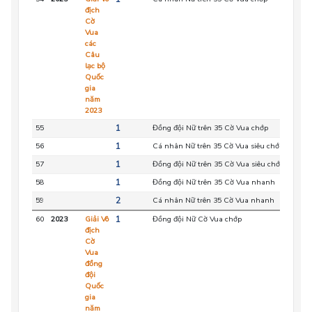
địch
Cờ
Vua
các
Câu
lạc bộ
Quốc
gia
năm
2023
55
1
Đồng đội Nữ trên 35 Cờ Vua chớp
HC
56
1
Cá nhân Nữ trên 35 Cờ Vua siêu chớp
HC
57
1
Đồng đội Nữ trên 35 Cờ Vua siêu chớp
HC
58
1
Đồng đội Nữ trên 35 Cờ Vua nhanh
HC
59
2
Cá nhân Nữ trên 35 Cờ Vua nhanh
HC
60
2023
Giải Vô
1
Đồng đội Nữ Cờ Vua chớp
HC
địch
Cờ
Vua
đồng
đội
Quốc
gia
năm