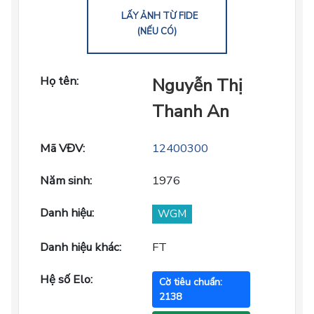
LẤY ẢNH TỪ FIDE
(NẾU CÓ)
Họ tên:
Nguyễn Thị
Thanh An
Mã VĐV:
12400300
Năm sinh:
1976
Danh hiệu:
WGM
Danh hiệu khác:
FT
Hệ số Elo:
Cờ tiêu chuẩn:
2138