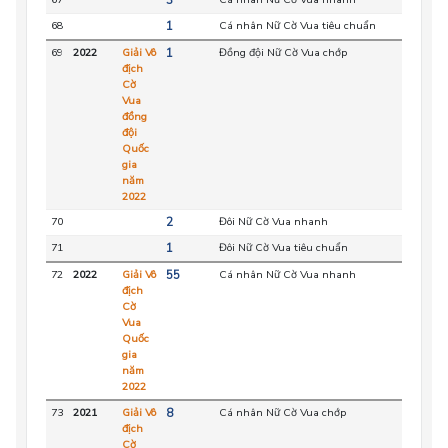
68
1
Cá nhân Nữ Cờ Vua tiêu chuẩn
HC
69
2022
Giải Vô
1
Đồng đội Nữ Cờ Vua chớp
HC
địch
Cờ
Vua
đồng
đội
Quốc
gia
năm
2022
70
2
Đôi Nữ Cờ Vua nhanh
HC
71
1
Đôi Nữ Cờ Vua tiêu chuẩn
HC
72
2022
Giải Vô
55
Cá nhân Nữ Cờ Vua nhanh
HC
địch
Cờ
Vua
Quốc
gia
năm
2022
73
2021
Giải Vô
8
Cá nhân Nữ Cờ Vua chớp
HC
địch
Cờ