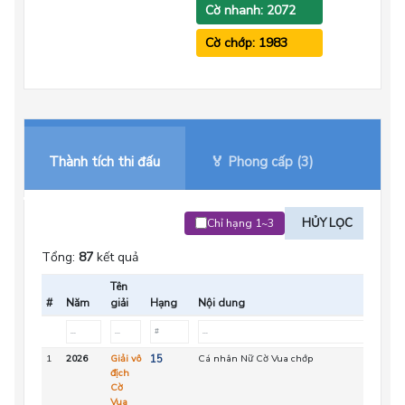
Cờ nhanh: 2072
Cờ chớp: 1983
Thành tích thi đấu
🏅 Phong cấp (3)
HỦY LỌC
Chỉ hạng 1~3
Tổng:
87
kết quả
Tên
#
Năm
giải
Hạng
Nội dung
ĐV
1
2026
Giải vô
15
Cá nhân Nữ Cờ Vua chớp
VIE
địch
Cờ
Vua