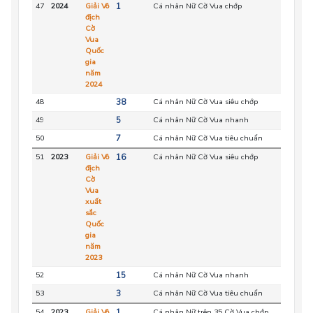
47
2024
Giải Vô
1
Cá nhân Nữ Cờ Vua chớp
HC
địch
Cờ
Vua
Quốc
gia
năm
2024
48
38
Cá nhân Nữ Cờ Vua siêu chớp
HC
49
5
Cá nhân Nữ Cờ Vua nhanh
HC
50
7
Cá nhân Nữ Cờ Vua tiêu chuẩn
HC
51
2023
Giải Vô
16
Cá nhân Nữ Cờ Vua siêu chớp
HC
địch
Cờ
Vua
xuất
sắc
Quốc
gia
năm
2023
52
15
Cá nhân Nữ Cờ Vua nhanh
HC
53
3
Cá nhân Nữ Cờ Vua tiêu chuẩn
HC
54
2023
Giải Vô
1
Cá nhân Nữ trên 35 Cờ Vua chớp
HC