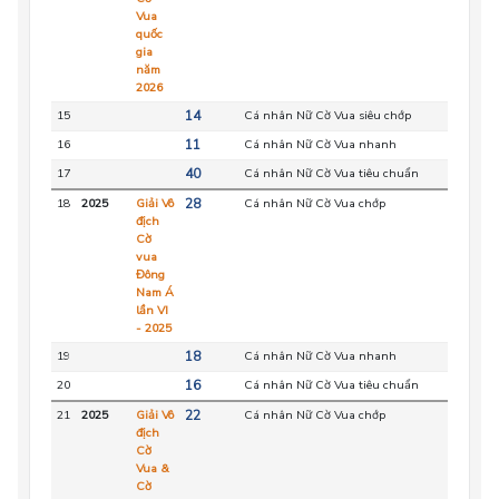
Vua
quốc
gia
năm
2026
15
14
Cá nhân Nữ Cờ Vua siêu chớp
HC
16
11
Cá nhân Nữ Cờ Vua nhanh
HC
17
40
Cá nhân Nữ Cờ Vua tiêu chuẩn
HC
18
2025
Giải Vô
28
Cá nhân Nữ Cờ Vua chớp
VIE
địch
Cờ
vua
Đông
Nam Á
lần VI
- 2025
19
18
Cá nhân Nữ Cờ Vua nhanh
VIE
20
16
Cá nhân Nữ Cờ Vua tiêu chuẩn
VIE
21
2025
Giải Vô
22
Cá nhân Nữ Cờ Vua chớp
HC
địch
Cờ
Vua &
Cờ