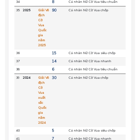
34
8
Cá nhân Nữ Cờ Vua tiêu chuẩn
HC
35
2025
Giải Vô
90
Cá nhân Nữ Cờ Vua chớp
HC
địch
Cờ
Vua
Quốc
gia
năm
2025
36
15
Cá nhân Nữ Cờ Vua siêu chớp
HC
37
14
Cá nhân Nữ Cờ Vua nhanh
HC
38
6
Cá nhân Nữ Cờ Vua tiêu chuẩn
HC
39
2024
Giải Vô
30
Cá nhân Nữ Cờ Vua chớp
HC
địch
Cờ
Vua
xuất
sắc
Quốc
gia
năm
2024
40
5
Cá nhân Nữ Cờ Vua siêu chớp
HC
41
7
Cá nhân Nữ Cờ Vua nhanh
HC