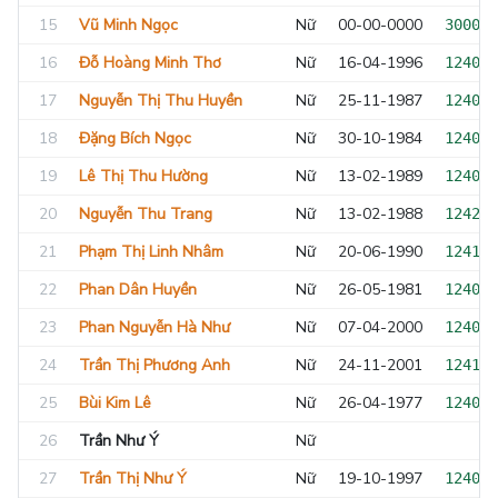
15
Vũ Minh Ngọc
Nữ
00-00-0000
300000
16
Đỗ Hoàng Minh Thơ
Nữ
16-04-1996
124009
17
Nguyễn Thị Thu Huyền
Nữ
25-11-1987
124043
18
Đặng Bích Ngọc
Nữ
30-10-1984
124006
19
Lê Thị Thu Hường
Nữ
13-02-1989
124024
20
Nguyễn Thu Trang
Nữ
13-02-1988
124210
21
Phạm Thị Linh Nhâm
Nữ
20-06-1990
124189
22
Phan Dân Huyền
Nữ
26-05-1981
124012
23
Phan Nguyễn Hà Như
Nữ
07-04-2000
124031
24
Trần Thị Phương Anh
Nữ
24-11-2001
124106
25
Bùi Kim Lê
Nữ
26-04-1977
124008
26
Trần Như Ý
Nữ
27
Trần Thị Như Ý
Nữ
19-10-1997
124041