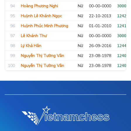
94
Hoàng Phương Nghi
Nữ
00-00-0000
300000
95
Huỳnh Lê Khánh Ngọc
Nữ
22-10-2013
124292
96
Huỳnh Phúc Minh Phương
Nữ
01-01-2010
124178
97
Lê Khánh Thư
Nữ
00-00-0000
300000
98
Lý Khả Hân
Nữ
26-09-2016
124426
99
Nguyễn Thị Tường Vân
Nữ
23-08-1978
124002
100
Nguyễn Thị Tường Vân
Nữ
23-08-1978
124002