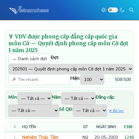
🏅 VĐV được phong cấp đẳng cấp quốc gia
môn Cờ — Quyết định phong cấp môn Cờ đợt
1 năm 2025
Đợt:
← Danh sách đợt
Hiện:
508
/
508
Môn:
Năm:
Đẳng cấp:
Số QĐ:
✕ Bỏ lọc
#
HỌ TÊN
GT
NGÀY SINH
FIDE I
1
Nghiêm Thảo Tâm
Nữ
20-05-2003
124064