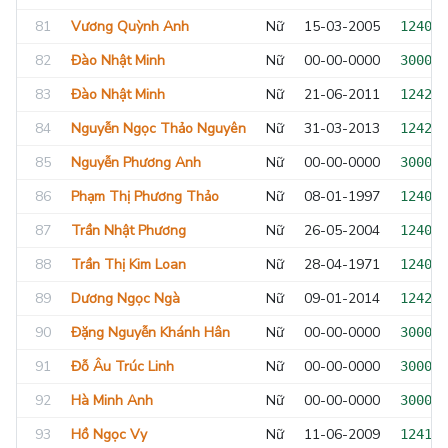
81
Vương Quỳnh Anh
Nữ
15-03-2005
124089
82
Đào Nhật Minh
Nữ
00-00-0000
300000
83
Đào Nhật Minh
Nữ
21-06-2011
124252
84
Nguyễn Ngọc Thảo Nguyên
Nữ
31-03-2013
124235
85
Nguyễn Phương Anh
Nữ
00-00-0000
300000
86
Phạm Thị Phương Thảo
Nữ
08-01-1997
124070
87
Trần Nhật Phương
Nữ
26-05-2004
124097
88
Trần Thị Kim Loan
Nữ
28-04-1971
124003
89
Dương Ngọc Ngà
Nữ
09-01-2014
124292
90
Đặng Nguyễn Khánh Hân
Nữ
00-00-0000
300000
91
Đỗ Âu Trúc Linh
Nữ
00-00-0000
300000
92
Hà Minh Anh
Nữ
00-00-0000
300000
93
Hồ Ngọc Vy
Nữ
11-06-2009
124157