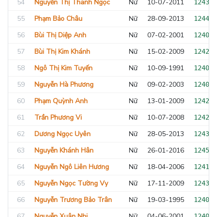
54
Nguyễn Thị Thanh Ngọc
Nữ
10-07-2011
124313
55
Phạm Bảo Châu
Nữ
28-09-2013
124413
56
Bùi Thị Diệp Anh
Nữ
07-02-2001
124039
57
Bùi Thị Kim Khánh
Nữ
15-02-2009
124241
58
Ngô Thị Kim Tuyến
Nữ
10-09-1991
124005
59
Nguyễn Hà Phương
Nữ
09-02-2003
124064
60
Phạm Quỳnh Anh
Nữ
13-01-2009
124241
61
Trần Phương Vi
Nữ
10-07-2008
124241
62
Dương Ngọc Uyên
Nữ
28-05-2013
124309
63
Nguyễn Khánh Hân
Nữ
26-01-2016
124547
64
Nguyễn Ngô Liên Hương
Nữ
18-04-2006
124147
65
Nguyễn Ngọc Tường Vy
Nữ
17-11-2009
124348
66
Nguyễn Trương Bảo Trân
Nữ
19-03-1995
124023
67
Nguyễn Xuân Nhi
Nữ
04-06-2001
124040