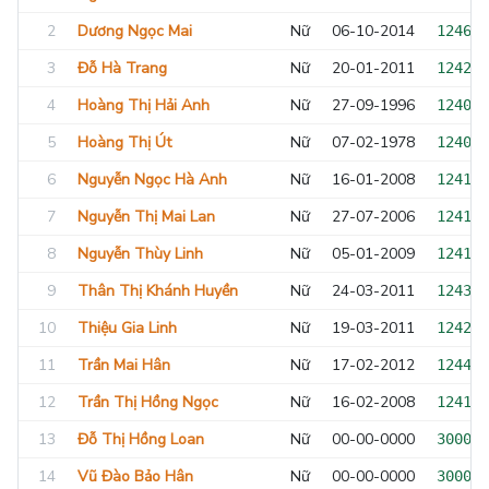
2
Dương Ngọc Mai
Nữ
06-10-2014
124684
3
Đỗ Hà Trang
Nữ
20-01-2011
124242
4
Hoàng Thị Hải Anh
Nữ
27-09-1996
124071
5
Hoàng Thị Út
Nữ
07-02-1978
124012
6
Nguyễn Ngọc Hà Anh
Nữ
16-01-2008
124185
7
Nguyễn Thị Mai Lan
Nữ
27-07-2006
124185
8
Nguyễn Thùy Linh
Nữ
05-01-2009
124173
9
Thân Thị Khánh Huyền
Nữ
24-03-2011
124381
10
Thiệu Gia Linh
Nữ
19-03-2011
124242
11
Trần Mai Hân
Nữ
17-02-2012
124400
12
Trần Thị Hồng Ngọc
Nữ
16-02-2008
124185
13
Đỗ Thị Hồng Loan
Nữ
00-00-0000
300000
14
Vũ Đào Bảo Hân
Nữ
00-00-0000
300000