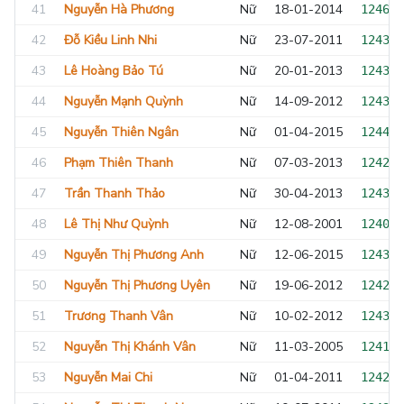
41
Nguyễn Hà Phương
Nữ
18-01-2014
124695
42
Đỗ Kiều Linh Nhi
Nữ
23-07-2011
124316
43
Lê Hoàng Bảo Tú
Nữ
20-01-2013
124322
44
Nguyễn Mạnh Quỳnh
Nữ
14-09-2012
124324
45
Nguyễn Thiên Ngân
Nữ
01-04-2015
124478
46
Phạm Thiên Thanh
Nữ
07-03-2013
124253
47
Trần Thanh Thảo
Nữ
30-04-2013
124322
48
Lê Thị Như Quỳnh
Nữ
12-08-2001
124039
49
Nguyễn Thị Phương Anh
Nữ
12-06-2015
124333
50
Nguyễn Thị Phương Uyên
Nữ
19-06-2012
124277
51
Trương Thanh Vân
Nữ
10-02-2012
124329
52
Nguyễn Thị Khánh Vân
Nữ
11-03-2005
124147
53
Nguyễn Mai Chi
Nữ
01-04-2011
124251