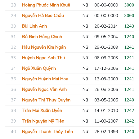
28
Hoàng Phước Minh Khuê
Nữ
00-00-0000
300000
29
Nguyễn Hà Bảo Châu
Nữ
00-00-0000
300000
30
Bùi Linh Anh
Nữ
20-02-2014
124320
31
Đỗ Đinh Hồng Chinh
Nữ
09-05-2004
124086
32
Hầu Nguyễn Kim Ngân
Nữ
29-01-2009
124157
33
Huỳnh Ngọc Anh Thư
Nữ
06-09-2003
124119
34
Ngô Xuân Quỳnh
Nữ
17-12-2005
124117
35
Nguyễn Huỳnh Mai Hoa
Nữ
12-03-2009
124157
36
Nguyễn Ngọc Vân Anh
Nữ
28-08-2006
124117
37
Nguyễn Thị Thúy Quyên
Nữ
03-05-2005
124087
38
Trần Mai Xuân Uyên
Nữ
14-01-2010
124244
39
Trần Nguyễn Mỹ Tiên
Nữ
11-09-2007
124243
40
Nguyễn Thanh Thủy Tiên
Nữ
28-02-1999
124009