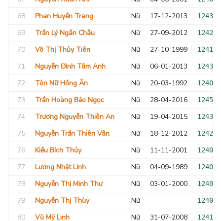
68
Phan Huyền Trang
Nữ
17-12-2013
124327
69
Trần Lý Ngân Châu
Nữ
27-09-2012
124200
70
Võ Thị Thủy Tiên
Nữ
27-10-1999
124106
71
Nguyễn Đình Tâm Anh
Nữ
06-01-2013
124312
72
Tôn Nữ Hồng Ân
Nữ
20-03-1992
124018
73
Trần Hoàng Bảo Ngọc
Nữ
28-04-2016
124534
74
Trương Nguyễn Thiên An
Nữ
19-04-2015
124323
75
Nguyễn Trần Thiên Vân
Nữ
18-12-2012
124236
76
Kiều Bích Thủy
Nữ
11-11-2001
124099
77
Lương Nhật Linh
Nữ
04-09-1989
124017
78
Nguyễn Thị Minh Thư
Nữ
03-01-2000
124069
79
Nguyễn Thị Thùy
Nữ
124005
80
Vũ Mỹ Linh
Nữ
31-07-2008
124132